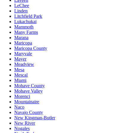
Laveen
LeChee
Linden
Litchfield Park
Lukachukai
Mammoth
Many Farms
Marana
Maricopa
Maricopa County
Maryvale
Mayer
Meadview
Mesa
Mescal
Miami
Mohave County
Mohave Valley
Morenci
Mountainaire
Naco
Navajo County
New Kingman-Butler
New River
Nogales