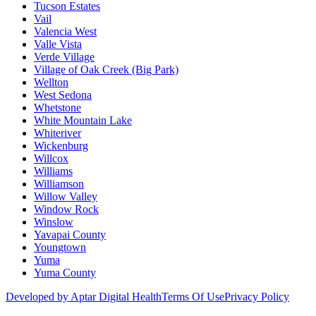
Tucson Estates
Vail
Valencia West
Valle Vista
Verde Village
Village of Oak Creek (Big Park)
Wellton
West Sedona
Whetstone
White Mountain Lake
Whiteriver
Wickenburg
Willcox
Williams
Williamson
Willow Valley
Window Rock
Winslow
Yavapai County
Youngtown
Yuma
Yuma County
Developed by Aptar Digital Health
Terms Of Use
Privacy Policy