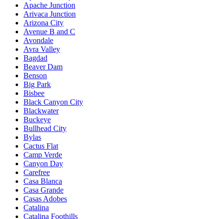
Apache Junction
Arivaca Junction
Arizona City
Avenue B and C
Avondale
Avra Valley
Bagdad
Beaver Dam
Benson
Big Park
Bisbee
Black Canyon City
Blackwater
Buckeye
Bullhead City
Bylas
Cactus Flat
Camp Verde
Canyon Day
Carefree
Casa Blanca
Casa Grande
Casas Adobes
Catalina
Catalina Foothills