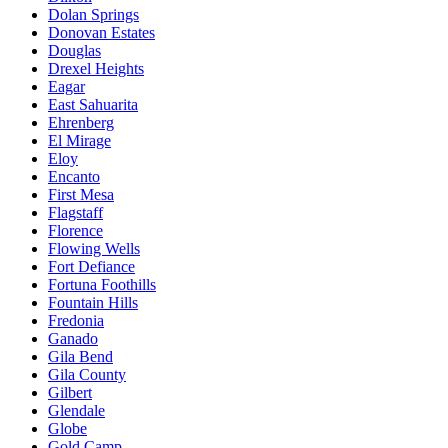
Dolan Springs
Donovan Estates
Douglas
Drexel Heights
Eagar
East Sahuarita
Ehrenberg
El Mirage
Eloy
Encanto
First Mesa
Flagstaff
Florence
Flowing Wells
Fort Defiance
Fortuna Foothills
Fountain Hills
Fredonia
Ganado
Gila Bend
Gila County
Gilbert
Glendale
Globe
Gold Camp