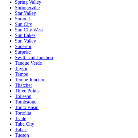
Spring Valley
Springerville
Star Valley
Summit
Sun City
Sun City West
Sun Lakes
Sun Valley
Superior
Surprise
Swift Trail Junction
Tanque Verde
Taylor
Tempe
Tempe Junction
Thatcher
Three Points
Tolleson
Tombstone
Tonto Basin
Tortolita
Tsaile
Tuba City
Tubac
Tucson