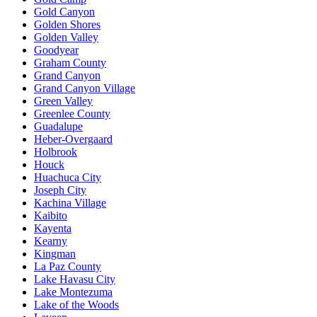
Gold Canyon
Golden Shores
Golden Valley
Goodyear
Graham County
Grand Canyon
Grand Canyon Village
Green Valley
Greenlee County
Guadalupe
Heber-Overgaard
Holbrook
Houck
Huachuca City
Joseph City
Kachina Village
Kaibito
Kayenta
Kearny
Kingman
La Paz County
Lake Havasu City
Lake Montezuma
Lake of the Woods