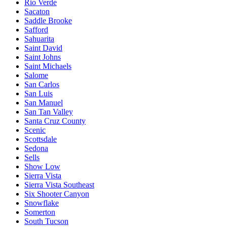
Rio Verde
Sacaton
Saddle Brooke
Safford
Sahuarita
Saint David
Saint Johns
Saint Michaels
Salome
San Carlos
San Luis
San Manuel
San Tan Valley
Santa Cruz County
Scenic
Scottsdale
Sedona
Sells
Show Low
Sierra Vista
Sierra Vista Southeast
Six Shooter Canyon
Snowflake
Somerton
South Tucson