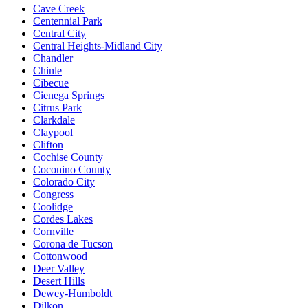
Cave Creek
Centennial Park
Central City
Central Heights-Midland City
Chandler
Chinle
Cibecue
Cienega Springs
Citrus Park
Clarkdale
Claypool
Clifton
Cochise County
Coconino County
Colorado City
Congress
Coolidge
Cordes Lakes
Cornville
Corona de Tucson
Cottonwood
Deer Valley
Desert Hills
Dewey-Humboldt
Dilkon