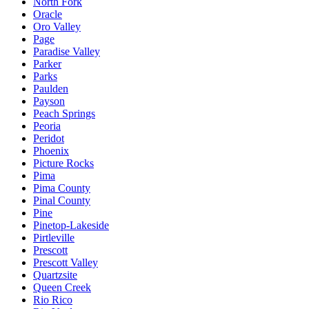
North Fork
Oracle
Oro Valley
Page
Paradise Valley
Parker
Parks
Paulden
Payson
Peach Springs
Peoria
Peridot
Phoenix
Picture Rocks
Pima
Pima County
Pinal County
Pine
Pinetop-Lakeside
Pirtleville
Prescott
Prescott Valley
Quartzsite
Queen Creek
Rio Rico