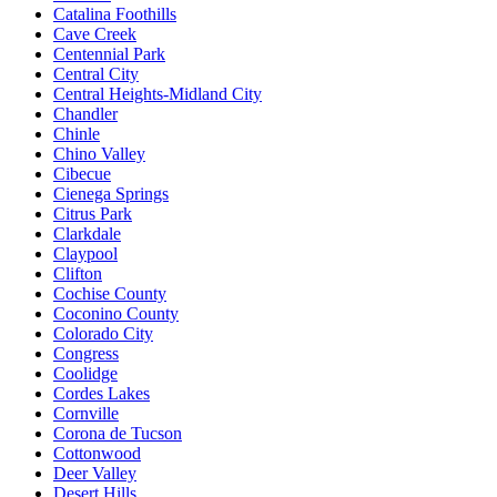
Catalina Foothills
Cave Creek
Centennial Park
Central City
Central Heights-Midland City
Chandler
Chinle
Chino Valley
Cibecue
Cienega Springs
Citrus Park
Clarkdale
Claypool
Clifton
Cochise County
Coconino County
Colorado City
Congress
Coolidge
Cordes Lakes
Cornville
Corona de Tucson
Cottonwood
Deer Valley
Desert Hills