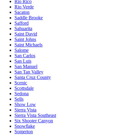
Rio Rico
Rio Verde
Sacaton
Saddle Brooke
Safford
Sahuarita
Saint David
Saint Johns
Saint Michaels
Salome
San Carlos
San Luis
San Manuel
San Tan Valley
Santa Cruz County
Scenic
Scottsdale
Sedona
Sells
Show Low
Sierra Vista
Sierra Vista Southeast
Six Shooter Canyon
Snowflake
Somerton