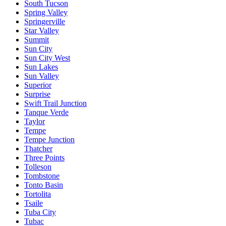
South Tucson
Spring Valley
Springerville
Star Valley
Summit
Sun City
Sun City West
Sun Lakes
Sun Valley
Superior
Surprise
Swift Trail Junction
Tanque Verde
Taylor
Tempe
Tempe Junction
Thatcher
Three Points
Tolleson
Tombstone
Tonto Basin
Tortolita
Tsaile
Tuba City
Tubac