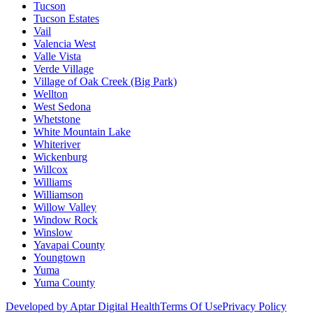
Tucson
Tucson Estates
Vail
Valencia West
Valle Vista
Verde Village
Village of Oak Creek (Big Park)
Wellton
West Sedona
Whetstone
White Mountain Lake
Whiteriver
Wickenburg
Willcox
Williams
Williamson
Willow Valley
Window Rock
Winslow
Yavapai County
Youngtown
Yuma
Yuma County
Developed by Aptar Digital Health
Terms Of Use
Privacy Policy