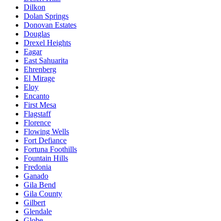
Dilkon
Dolan Springs
Donovan Estates
Douglas
Drexel Heights
Eagar
East Sahuarita
Ehrenberg
El Mirage
Eloy
Encanto
First Mesa
Flagstaff
Florence
Flowing Wells
Fort Defiance
Fortuna Foothills
Fountain Hills
Fredonia
Ganado
Gila Bend
Gila County
Gilbert
Glendale
Globe