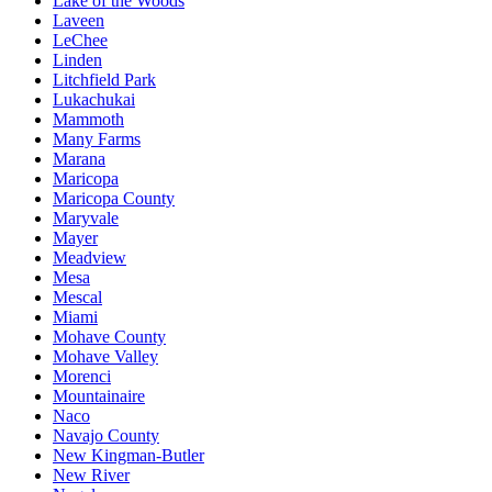
Lake of the Woods
Laveen
LeChee
Linden
Litchfield Park
Lukachukai
Mammoth
Many Farms
Marana
Maricopa
Maricopa County
Maryvale
Mayer
Meadview
Mesa
Mescal
Miami
Mohave County
Mohave Valley
Morenci
Mountainaire
Naco
Navajo County
New Kingman-Butler
New River