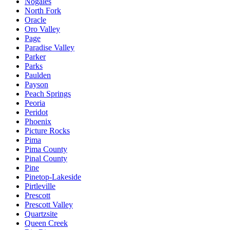
Nogales
North Fork
Oracle
Oro Valley
Page
Paradise Valley
Parker
Parks
Paulden
Payson
Peach Springs
Peoria
Peridot
Phoenix
Picture Rocks
Pima
Pima County
Pinal County
Pine
Pinetop-Lakeside
Pirtleville
Prescott
Prescott Valley
Quartzsite
Queen Creek