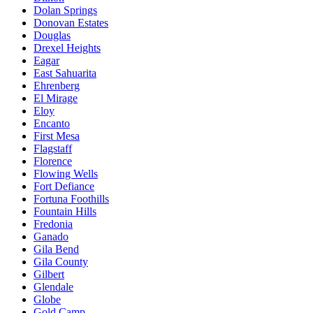
Dolan Springs
Donovan Estates
Douglas
Drexel Heights
Eagar
East Sahuarita
Ehrenberg
El Mirage
Eloy
Encanto
First Mesa
Flagstaff
Florence
Flowing Wells
Fort Defiance
Fortuna Foothills
Fountain Hills
Fredonia
Ganado
Gila Bend
Gila County
Gilbert
Glendale
Globe
Gold Camp