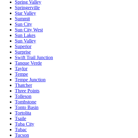
Spring Valley
Springerville
Star Valley
Summit
Sun City
Sun City West
Sun Lakes
Sun Valley
Superior
Surprise
Swift Trail Junction
Tanque Verde
Taylor
Tempe
Tempe Junction
Thatcher
Three Points
Tolleson
Tombstone
Tonto Basin
Tortolita
Tsaile
Tuba City
Tubac
Tucson