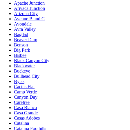
Apache Junction
Arivaca Junction
Arizona City
Avenue B and C
Avondale
Avra Valley
Bagdad
Beaver Dam
Benson
Big Park
Bisbee
Black Canyon City
Blackwater
Buckeye
Bullhead City
Bylas
Cactus Flat
Camp Verde
Canyon Day
Carefree
Casa Blanca
Casa Grande
Casas Adobes
Catalina
Catalina Foothills