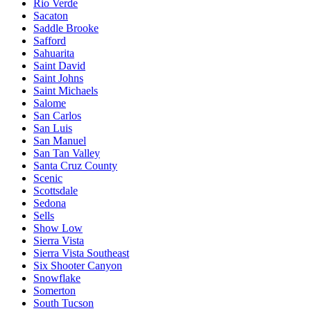
Rio Verde
Sacaton
Saddle Brooke
Safford
Sahuarita
Saint David
Saint Johns
Saint Michaels
Salome
San Carlos
San Luis
San Manuel
San Tan Valley
Santa Cruz County
Scenic
Scottsdale
Sedona
Sells
Show Low
Sierra Vista
Sierra Vista Southeast
Six Shooter Canyon
Snowflake
Somerton
South Tucson