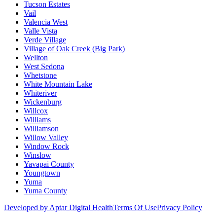
Tucson Estates
Vail
Valencia West
Valle Vista
Verde Village
Village of Oak Creek (Big Park)
Wellton
West Sedona
Whetstone
White Mountain Lake
Whiteriver
Wickenburg
Willcox
Williams
Williamson
Willow Valley
Window Rock
Winslow
Yavapai County
Youngtown
Yuma
Yuma County
Developed by Aptar Digital Health
Terms Of Use
Privacy Policy