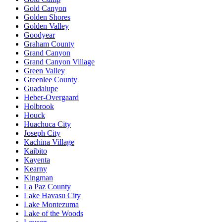
Gold Canyon
Golden Shores
Golden Valley
Goodyear
Graham County
Grand Canyon
Grand Canyon Village
Green Valley
Greenlee County
Guadalupe
Heber-Overgaard
Holbrook
Houck
Huachuca City
Joseph City
Kachina Village
Kaibito
Kayenta
Kearny
Kingman
La Paz County
Lake Havasu City
Lake Montezuma
Lake of the Woods