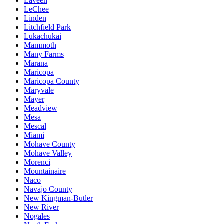
Laveen
LeChee
Linden
Litchfield Park
Lukachukai
Mammoth
Many Farms
Marana
Maricopa
Maricopa County
Maryvale
Mayer
Meadview
Mesa
Mescal
Miami
Mohave County
Mohave Valley
Morenci
Mountainaire
Naco
Navajo County
New Kingman-Butler
New River
Nogales