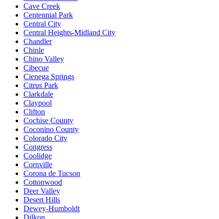
Cave Creek
Centennial Park
Central City
Central Heights-Midland City
Chandler
Chinle
Chino Valley
Cibecue
Cienega Springs
Citrus Park
Clarkdale
Claypool
Clifton
Cochise County
Coconino County
Colorado City
Congress
Coolidge
Cornville
Corona de Tucson
Cottonwood
Deer Valley
Desert Hills
Dewey-Humboldt
Dilkon