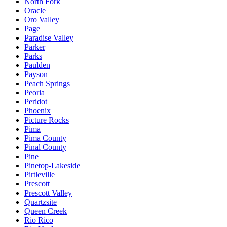
North Fork
Oracle
Oro Valley
Page
Paradise Valley
Parker
Parks
Paulden
Payson
Peach Springs
Peoria
Peridot
Phoenix
Picture Rocks
Pima
Pima County
Pinal County
Pine
Pinetop-Lakeside
Pirtleville
Prescott
Prescott Valley
Quartzsite
Queen Creek
Rio Rico