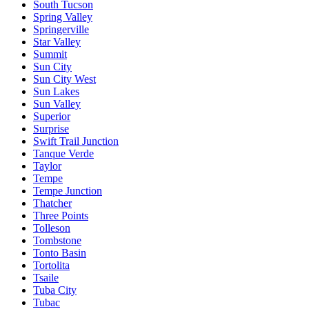
South Tucson
Spring Valley
Springerville
Star Valley
Summit
Sun City
Sun City West
Sun Lakes
Sun Valley
Superior
Surprise
Swift Trail Junction
Tanque Verde
Taylor
Tempe
Tempe Junction
Thatcher
Three Points
Tolleson
Tombstone
Tonto Basin
Tortolita
Tsaile
Tuba City
Tubac