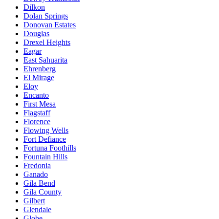
Dilkon
Dolan Springs
Donovan Estates
Douglas
Drexel Heights
Eagar
East Sahuarita
Ehrenberg
El Mirage
Eloy
Encanto
First Mesa
Flagstaff
Florence
Flowing Wells
Fort Defiance
Fortuna Foothills
Fountain Hills
Fredonia
Ganado
Gila Bend
Gila County
Gilbert
Glendale
Globe