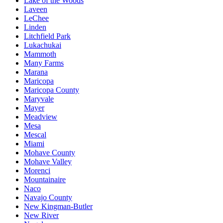
Lake of the Woods
Laveen
LeChee
Linden
Litchfield Park
Lukachukai
Mammoth
Many Farms
Marana
Maricopa
Maricopa County
Maryvale
Mayer
Meadview
Mesa
Mescal
Miami
Mohave County
Mohave Valley
Morenci
Mountainaire
Naco
Navajo County
New Kingman-Butler
New River