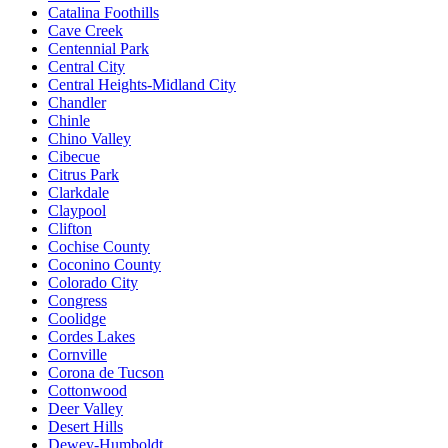
Catalina Foothills
Cave Creek
Centennial Park
Central City
Central Heights-Midland City
Chandler
Chinle
Chino Valley
Cibecue
Citrus Park
Clarkdale
Claypool
Clifton
Cochise County
Coconino County
Colorado City
Congress
Coolidge
Cordes Lakes
Cornville
Corona de Tucson
Cottonwood
Deer Valley
Desert Hills
Dewey-Humboldt