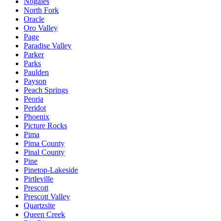
Nogales
North Fork
Oracle
Oro Valley
Page
Paradise Valley
Parker
Parks
Paulden
Payson
Peach Springs
Peoria
Peridot
Phoenix
Picture Rocks
Pima
Pima County
Pinal County
Pine
Pinetop-Lakeside
Pirtleville
Prescott
Prescott Valley
Quartzsite
Queen Creek