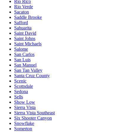
Rio Rico
Rio Verde
Sacaton
Saddle Brooke
Safford
Sahuarita
Saint David
Saint Johns
Saint Michaels
Salome
San Carlos
San Luis
San Manuel
San Tan Valley
Santa Cruz County
Scenic
Scottsdale
Sedona
Sells
Show Low
Sierra Vista
Sierra Vista Southeast
Six Shooter Canyon
Snowflake
Somerton