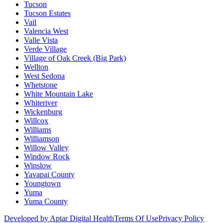
Tucson
Tucson Estates
Vail
Valencia West
Valle Vista
Verde Village
Village of Oak Creek (Big Park)
Wellton
West Sedona
Whetstone
White Mountain Lake
Whiteriver
Wickenburg
Willcox
Williams
Williamson
Willow Valley
Window Rock
Winslow
Yavapai County
Youngtown
Yuma
Yuma County
Developed by Aptar Digital Health
Terms Of Use
Privacy Policy