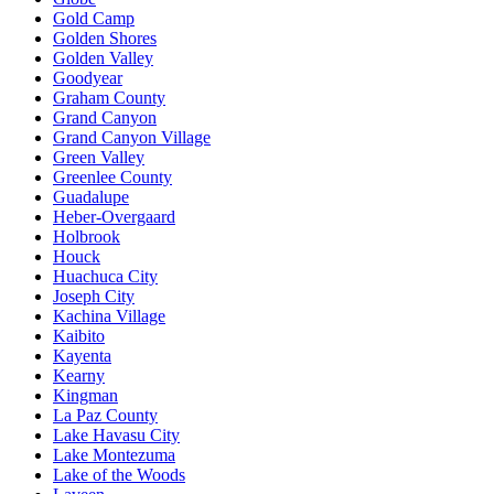
Gold Camp
Golden Shores
Golden Valley
Goodyear
Graham County
Grand Canyon
Grand Canyon Village
Green Valley
Greenlee County
Guadalupe
Heber-Overgaard
Holbrook
Houck
Huachuca City
Joseph City
Kachina Village
Kaibito
Kayenta
Kearny
Kingman
La Paz County
Lake Havasu City
Lake Montezuma
Lake of the Woods