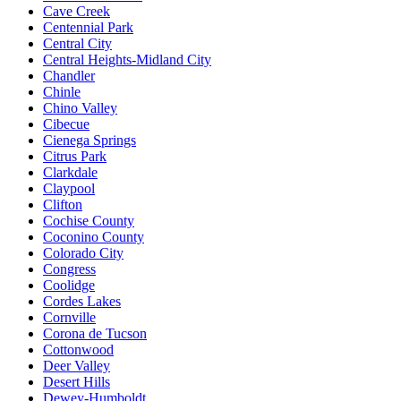
Cave Creek
Centennial Park
Central City
Central Heights-Midland City
Chandler
Chinle
Chino Valley
Cibecue
Cienega Springs
Citrus Park
Clarkdale
Claypool
Clifton
Cochise County
Coconino County
Colorado City
Congress
Coolidge
Cordes Lakes
Cornville
Corona de Tucson
Cottonwood
Deer Valley
Desert Hills
Dewey-Humboldt