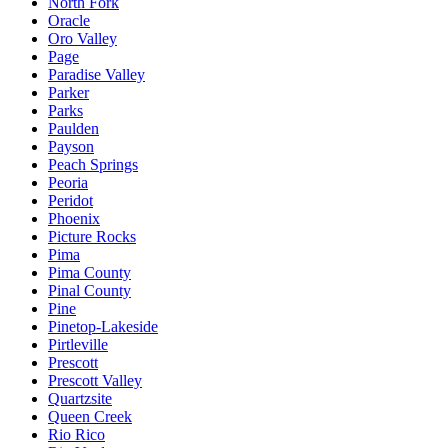
North Fork
Oracle
Oro Valley
Page
Paradise Valley
Parker
Parks
Paulden
Payson
Peach Springs
Peoria
Peridot
Phoenix
Picture Rocks
Pima
Pima County
Pinal County
Pine
Pinetop-Lakeside
Pirtleville
Prescott
Prescott Valley
Quartzsite
Queen Creek
Rio Rico