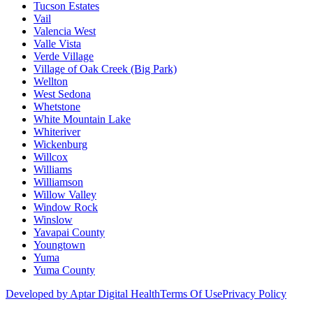
Tucson Estates
Vail
Valencia West
Valle Vista
Verde Village
Village of Oak Creek (Big Park)
Wellton
West Sedona
Whetstone
White Mountain Lake
Whiteriver
Wickenburg
Willcox
Williams
Williamson
Willow Valley
Window Rock
Winslow
Yavapai County
Youngtown
Yuma
Yuma County
Developed by Aptar Digital Health
Terms Of Use
Privacy Policy