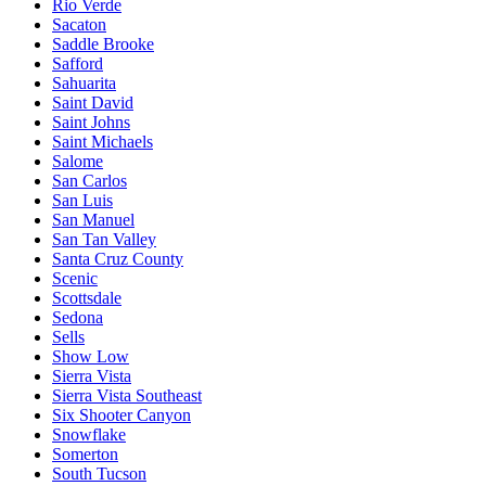
Rio Verde
Sacaton
Saddle Brooke
Safford
Sahuarita
Saint David
Saint Johns
Saint Michaels
Salome
San Carlos
San Luis
San Manuel
San Tan Valley
Santa Cruz County
Scenic
Scottsdale
Sedona
Sells
Show Low
Sierra Vista
Sierra Vista Southeast
Six Shooter Canyon
Snowflake
Somerton
South Tucson