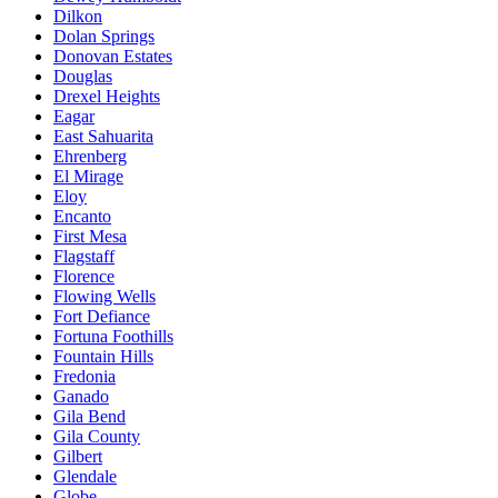
Dilkon
Dolan Springs
Donovan Estates
Douglas
Drexel Heights
Eagar
East Sahuarita
Ehrenberg
El Mirage
Eloy
Encanto
First Mesa
Flagstaff
Florence
Flowing Wells
Fort Defiance
Fortuna Foothills
Fountain Hills
Fredonia
Ganado
Gila Bend
Gila County
Gilbert
Glendale
Globe