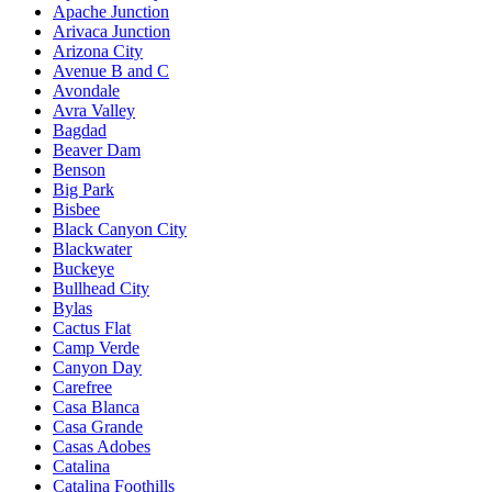
Apache Junction
Arivaca Junction
Arizona City
Avenue B and C
Avondale
Avra Valley
Bagdad
Beaver Dam
Benson
Big Park
Bisbee
Black Canyon City
Blackwater
Buckeye
Bullhead City
Bylas
Cactus Flat
Camp Verde
Canyon Day
Carefree
Casa Blanca
Casa Grande
Casas Adobes
Catalina
Catalina Foothills