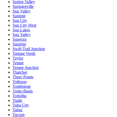
Spring Valley
Springerville
Star Valley
Summit
Sun City
Sun City West
Sun Lakes
Sun Valley
Superior
Surprise
Swift Trail Junction
Tanque Verde
Taylor
Tempe
Tempe Junction
Thatcher
Three Points
Tolleson
Tombstone
Tonto Basin
Tortolita
Tsaile
Tuba City
Tubac
Tucson