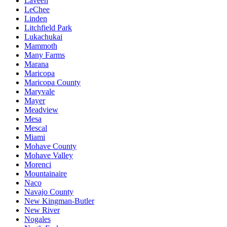
Laveen
LeChee
Linden
Litchfield Park
Lukachukai
Mammoth
Many Farms
Marana
Maricopa
Maricopa County
Maryvale
Mayer
Meadview
Mesa
Mescal
Miami
Mohave County
Mohave Valley
Morenci
Mountainaire
Naco
Navajo County
New Kingman-Butler
New River
Nogales