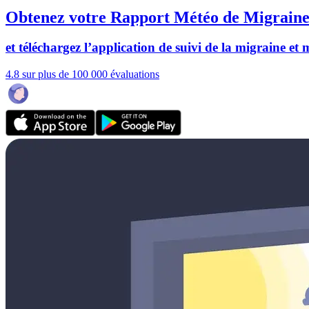
Obtenez votre Rapport Météo de Migraine
et téléchargez l’application de suivi de la migraine et
4.8 sur plus de 100 000 évaluations