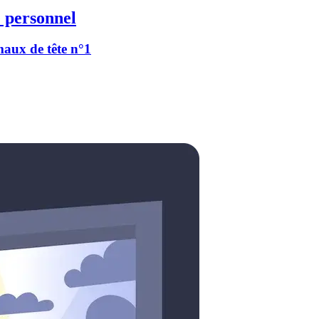
 personnel
 maux de tête n°1