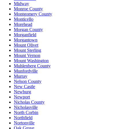
Midway
Monroe County
Montgomery County
Monticello
Morehead
Morgan County
Morganfield
Morgantown
Mount Olivet
Mount Sterling
Mount Vernon
Mount Washington
Muhlenberg County
Munfordville
Murray
Nelson County
New Castle
Newburg
Newport
Nicholas County
Nicholasville
North Corbin
Northfield
Nortonville
Oak Grove