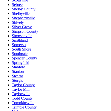
Scottsville
Sebree
Shelby County
Shelbyville
Shepherdsville
Shively
Silver Grove
Simpson County
Simpsonville
Smithland
Somerset
South Shore
Southgate
Spencer County
Springfield
Stanford
Stanton
Stearns
Sturgis
Taylor County
Taylor Mill
Taylorsville
Todd County
Tompkinsville
Trimble County