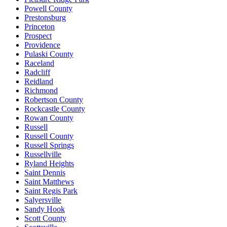
Powell County
Prestonsburg
Princeton
Prospect
Providence
Pulaski County
Raceland
Radcliff
Reidland
Richmond
Robertson County
Rockcastle County
Rowan County
Russell
Russell County
Russell Springs
Russellville
Ryland Heights
Saint Dennis
Saint Matthews
Saint Regis Park
Salyersville
Sandy Hook
Scott County