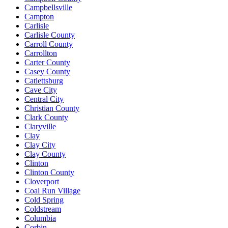
Campbellsville
Campton
Carlisle
Carlisle County
Carroll County
Carrollton
Carter County
Casey County
Catlettsburg
Cave City
Central City
Christian County
Clark County
Claryville
Clay
Clay City
Clay County
Clinton
Clinton County
Cloverport
Coal Run Village
Cold Spring
Coldstream
Columbia
Corbin