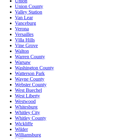
Union
Union County
Valley Station
Van Lear
Vanceburg
Verona
Versailles
Villa Hills
Vine Grove
Walton
Warren County
Warsaw
Washington County
Watterson Park
Wayne County
Webster County
West Buechel
West Liberty
Westwood
Whitesburg
Whitley City
Whitley County
Wickliffe
Wilder
Williamsburg