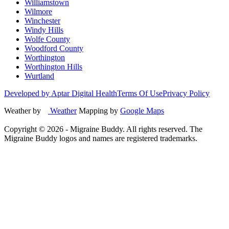
Williamstown
Wilmore
Winchester
Windy Hills
Wolfe County
Woodford County
Worthington
Worthington Hills
Wurtland
Developed by Aptar Digital Health
Terms Of Use
Privacy Policy
Weather by
Weather
Mapping by
Google Maps
Copyright ©
2026
- Migraine Buddy. All rights reserved. The
Migraine Buddy logos and names are registered trademarks.