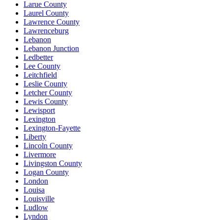
Larue County
Laurel County
Lawrence County
Lawrenceburg
Lebanon
Lebanon Junction
Ledbetter
Lee County
Leitchfield
Leslie County
Letcher County
Lewis County
Lewisport
Lexington
Lexington-Fayette
Liberty
Lincoln County
Livermore
Livingston County
Logan County
London
Louisa
Louisville
Ludlow
Lyndon