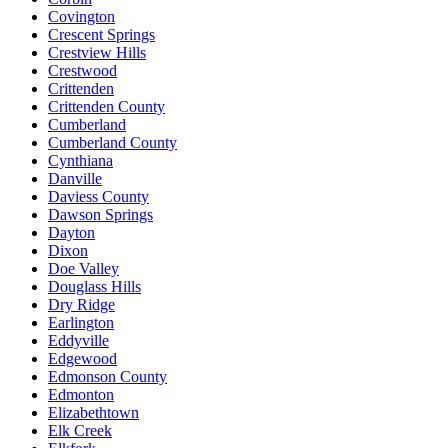
Covington
Crescent Springs
Crestview Hills
Crestwood
Crittenden
Crittenden County
Cumberland
Cumberland County
Cynthiana
Danville
Daviess County
Dawson Springs
Dayton
Dixon
Doe Valley
Douglass Hills
Dry Ridge
Earlington
Eddyville
Edgewood
Edmonson County
Edmonton
Elizabethtown
Elk Creek