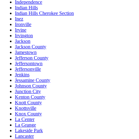
Independence
Indian Hills
Indian Hills Cherokee Section
Inez
Ironville
Irvine
Irvington
Jackson
Jackson County
Jamestown
Jefferson County
Jeffersontown
Jeffersonville
Jenkins
Jessamine County
Johnson County
Junction City
Kenton County
Knott County
Knottsville
Knox County
La Center
La Grange
Lakeside Park
Lancaster