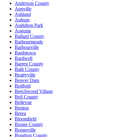
Anderson County
Annville
Ashland
Auburn
Audubon Park
Augusta
Ballard County
Barbourmeade
Barbourville
Bardstown
Bardwell
Barren County
Bath County
Beattyville
Beaver Dam
Bedford
Beechwood Village
Bell County
Bellevue
Benton
Berea
Bloomfield
Boone County
Booneville
Bourbon County