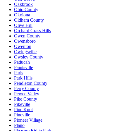
Oakbrook
Ohio County
Okolona
Oldham County
Olive Hill
Orchard Grass Hills
Owen County
Owensboro
Owenton
Owingsville
Owsley County
Paducah
Paintsville
Paris
Park Hills
Pendleton County
Perry County
Pewee Valley
Pike County
Pikeville
Pine Knot
Pineville
Pioneer Village
Plano
Pleasure Ridge Park