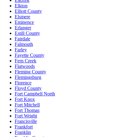
Elkfork
Elkton
Elliott County
Elsmere
Eminence
Erlanger
Estill County
Fairdale
Falmouth
Farley
Fayette County
Fern Creek
Flatwoods
Fleming County
Flemingsburg
Florence
Floyd County
Fort Campbell North
Fort Knox
Fort Mitchell
Fort Thomas
Fort Wright
Francisville
Frankfort
Franklin