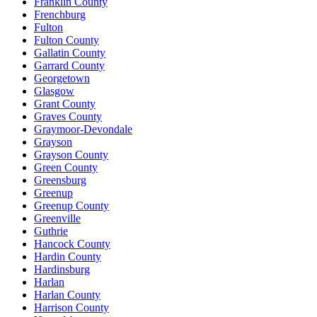
Franklin County
Frenchburg
Fulton
Fulton County
Gallatin County
Garrard County
Georgetown
Glasgow
Grant County
Graves County
Graymoor-Devondale
Grayson
Grayson County
Green County
Greensburg
Greenup
Greenup County
Greenville
Guthrie
Hancock County
Hardin County
Hardinsburg
Harlan
Harlan County
Harrison County