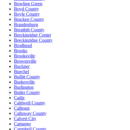
Bowling Green
Boyd County
Boyle County
Bracken County
Brandenburg
Breathitt County
Breckinridge Center
Breckinridge County
Brodhead
Brooks
Brooksville
Brownsville
Buckner
Buechel
Bullitt County
Burkesville
Burlington
Butler County
Cadiz
Caldwell County
Calhoun
Calloway County
Calvert City
Camargo
Campbell County