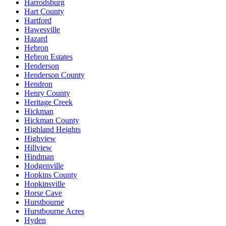
Harrodsburg
Hart County
Hartford
Hawesville
Hazard
Hebron
Hebron Estates
Henderson
Henderson County
Hendron
Henry County
Heritage Creek
Hickman
Hickman County
Highland Heights
Highview
Hillview
Hindman
Hodgenville
Hopkins County
Hopkinsville
Horse Cave
Hurstbourne
Hurstbourne Acres
Hyden