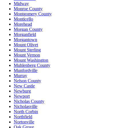
Midway
Monroe County
Montgomery County
Monticello
Morehead
Morgan County
Morganfield
Morgantown
Mount Olivet
Mount Sterling
Mount Vernon
Mount Washington
Muhlenberg County
Munfordville
Murray
Nelson County
New Castle
Newburg
Newport
Nicholas County
Nicholasville
North Corbin
Northfield
Nortonville
Oak Grove