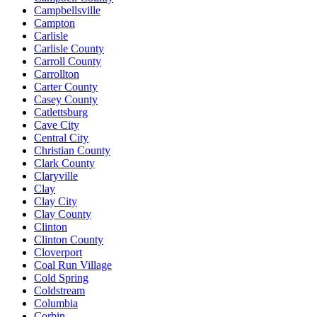
Campbellsville
Campton
Carlisle
Carlisle County
Carroll County
Carrollton
Carter County
Casey County
Catlettsburg
Cave City
Central City
Christian County
Clark County
Claryville
Clay
Clay City
Clay County
Clinton
Clinton County
Cloverport
Coal Run Village
Cold Spring
Coldstream
Columbia
Corbin