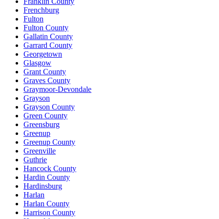
Franklin County
Frenchburg
Fulton
Fulton County
Gallatin County
Garrard County
Georgetown
Glasgow
Grant County
Graves County
Graymoor-Devondale
Grayson
Grayson County
Green County
Greensburg
Greenup
Greenup County
Greenville
Guthrie
Hancock County
Hardin County
Hardinsburg
Harlan
Harlan County
Harrison County