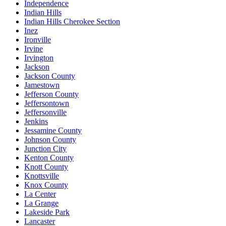
Independence
Indian Hills
Indian Hills Cherokee Section
Inez
Ironville
Irvine
Irvington
Jackson
Jackson County
Jamestown
Jefferson County
Jeffersontown
Jeffersonville
Jenkins
Jessamine County
Johnson County
Junction City
Kenton County
Knott County
Knottsville
Knox County
La Center
La Grange
Lakeside Park
Lancaster