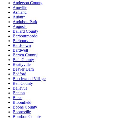
Anderson County
Annville
Ashland
Auburn
Audubon Park
Augusta
Ballard County
Barbourmeade
Barbourville
Bardstown
Bardwell
Barren County
Bath County
Beattyville
Beaver Dam
Bedford
Beechwood Village
Bell County
Bellevue
Benton
Berea
Bloomfield
Boone County
Booneville
Bourbon County