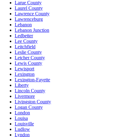
Larue County
Laurel County
Lawrence County
Lawrenceburg
Lebanon
Lebanon Junction
Ledbetter
Lee County
Leitchfield
Leslie County
Letcher County
Lewis County
Lewisport
Lexington
Lexington-Fayette
Liberty
Lincoln County
Livermore
Livingston County
Logan County
London
Louisa
Louisville
Ludlow
Lyndon