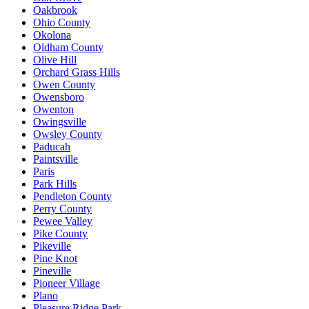
Oakbrook
Ohio County
Okolona
Oldham County
Olive Hill
Orchard Grass Hills
Owen County
Owensboro
Owenton
Owingsville
Owsley County
Paducah
Paintsville
Paris
Park Hills
Pendleton County
Perry County
Pewee Valley
Pike County
Pikeville
Pine Knot
Pineville
Pioneer Village
Plano
Pleasure Ridge Park