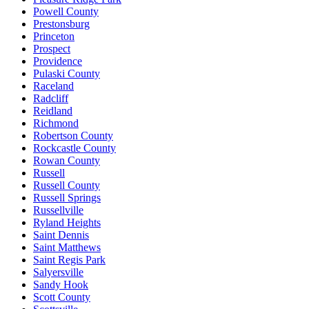
Powell County
Prestonsburg
Princeton
Prospect
Providence
Pulaski County
Raceland
Radcliff
Reidland
Richmond
Robertson County
Rockcastle County
Rowan County
Russell
Russell County
Russell Springs
Russellville
Ryland Heights
Saint Dennis
Saint Matthews
Saint Regis Park
Salyersville
Sandy Hook
Scott County