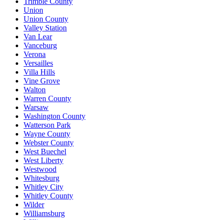
Trimble County
Union
Union County
Valley Station
Van Lear
Vanceburg
Verona
Versailles
Villa Hills
Vine Grove
Walton
Warren County
Warsaw
Washington County
Watterson Park
Wayne County
Webster County
West Buechel
West Liberty
Westwood
Whitesburg
Whitley City
Whitley County
Wilder
Williamsburg