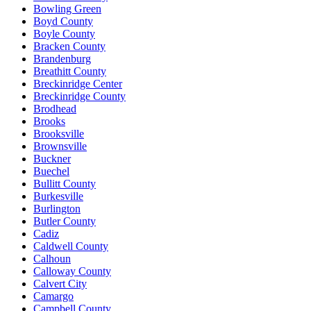
Bowling Green
Boyd County
Boyle County
Bracken County
Brandenburg
Breathitt County
Breckinridge Center
Breckinridge County
Brodhead
Brooks
Brooksville
Brownsville
Buckner
Buechel
Bullitt County
Burkesville
Burlington
Butler County
Cadiz
Caldwell County
Calhoun
Calloway County
Calvert City
Camargo
Campbell County