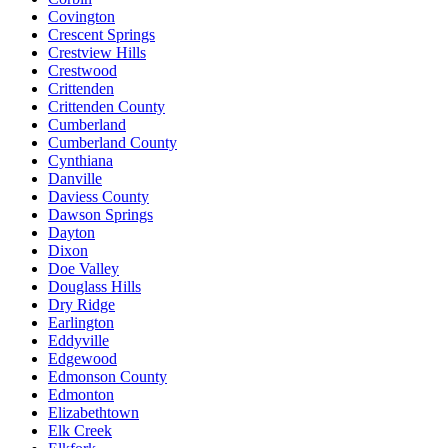
Covington
Crescent Springs
Crestview Hills
Crestwood
Crittenden
Crittenden County
Cumberland
Cumberland County
Cynthiana
Danville
Daviess County
Dawson Springs
Dayton
Dixon
Doe Valley
Douglass Hills
Dry Ridge
Earlington
Eddyville
Edgewood
Edmonson County
Edmonton
Elizabethtown
Elk Creek