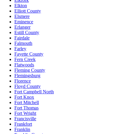
Elkfork
Elkton
Elliott County
Elsmere
Eminence
Erlanger
Estill County
Fairdale
Falmouth
Farley
Fayette County
Fern Creek
Flatwoods
Fleming County
Flemingsburg
Florence
Floyd County
Fort Campbell North
Fort Knox
Fort Mitchell
Fort Thomas
Fort Wright
Francisville
Frankfort
Franklin