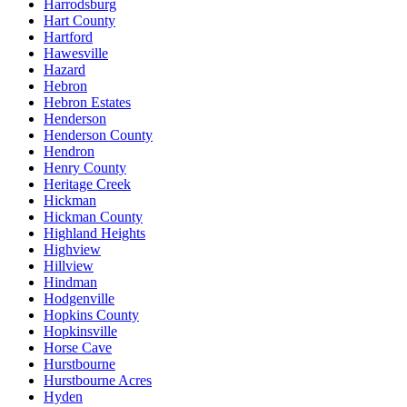
Harrodsburg
Hart County
Hartford
Hawesville
Hazard
Hebron
Hebron Estates
Henderson
Henderson County
Hendron
Henry County
Heritage Creek
Hickman
Hickman County
Highland Heights
Highview
Hillview
Hindman
Hodgenville
Hopkins County
Hopkinsville
Horse Cave
Hurstbourne
Hurstbourne Acres
Hyden