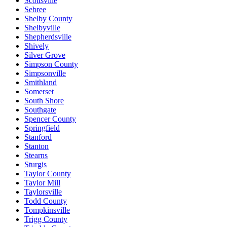
Scottsville
Sebree
Shelby County
Shelbyville
Shepherdsville
Shively
Silver Grove
Simpson County
Simpsonville
Smithland
Somerset
South Shore
Southgate
Spencer County
Springfield
Stanford
Stanton
Stearns
Sturgis
Taylor County
Taylor Mill
Taylorsville
Todd County
Tompkinsville
Trigg County