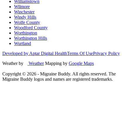
Williamstown
Wilmore
Winchester
Windy Hills
Wolfe County
Woodford County
Worthington
Worthington Hills
Wurtland
Developed by Aptar Digital Health
Terms Of Use
Privacy Policy
Weather by
Weather
Mapping by
Google Maps
Copyright ©
2026
- Migraine Buddy. All rights reserved. The
Migraine Buddy logos and names are registered trademarks.