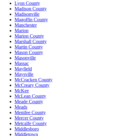
Lyon County
Madison County
Madisonville
Magoffin County
Manchester
Marion
Marion County
Marshall County
Martin County
Mason County
Masonville
Massac
Mayfield
Maysville
McCracken County
McCreary County
McKee
McLean County
Meade County
Meads
Menifee County
Mercer County
Metcalfe County
Middlesboro
Middletown