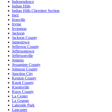
Independence
Indian Hills
Indian Hills Cherokee Section
Inez
Ironville
Irvine
Irvington
Jackson
Jackson County
Jamestown
Jefferson County
Jeffersontown
Jeffersonville
Jenkins
Jessamine County
Johnson County
Junction City
Kenton County
Knott County
Knottsville
Knox County
La Center
La Grange
Lakeside Park
Lancaster