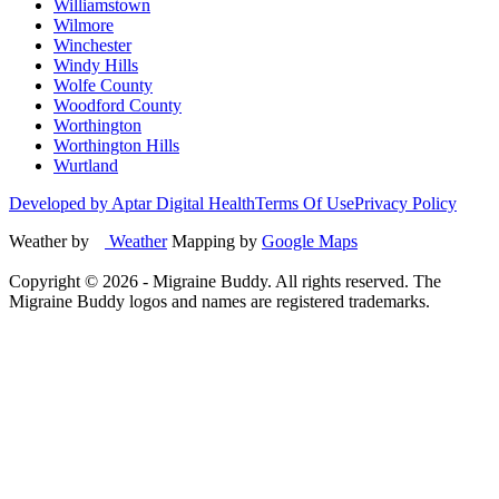
Williamstown
Wilmore
Winchester
Windy Hills
Wolfe County
Woodford County
Worthington
Worthington Hills
Wurtland
Developed by Aptar Digital Health
Terms Of Use
Privacy Policy
Weather by
Weather
Mapping by
Google Maps
Copyright ©
2026
- Migraine Buddy. All rights reserved. The
Migraine Buddy logos and names are registered trademarks.