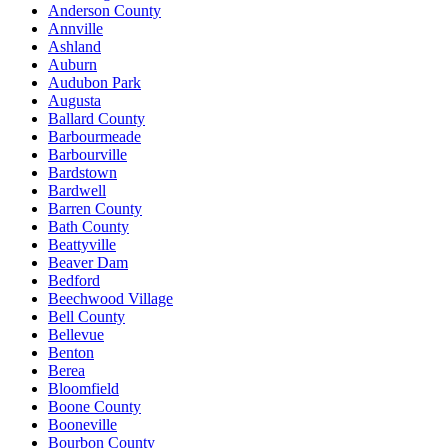
Anderson County
Annville
Ashland
Auburn
Audubon Park
Augusta
Ballard County
Barbourmeade
Barbourville
Bardstown
Bardwell
Barren County
Bath County
Beattyville
Beaver Dam
Bedford
Beechwood Village
Bell County
Bellevue
Benton
Berea
Bloomfield
Boone County
Booneville
Bourbon County