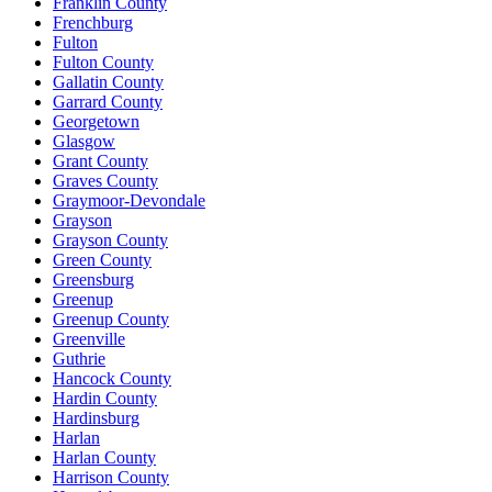
Franklin County
Frenchburg
Fulton
Fulton County
Gallatin County
Garrard County
Georgetown
Glasgow
Grant County
Graves County
Graymoor-Devondale
Grayson
Grayson County
Green County
Greensburg
Greenup
Greenup County
Greenville
Guthrie
Hancock County
Hardin County
Hardinsburg
Harlan
Harlan County
Harrison County