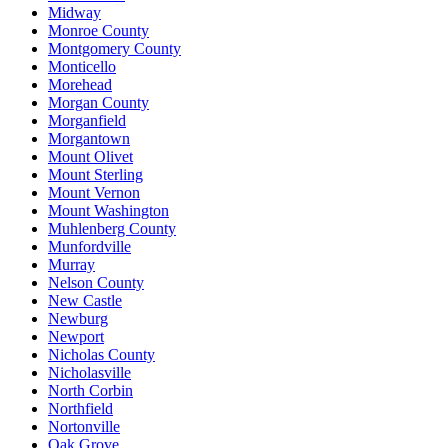
Midway
Monroe County
Montgomery County
Monticello
Morehead
Morgan County
Morganfield
Morgantown
Mount Olivet
Mount Sterling
Mount Vernon
Mount Washington
Muhlenberg County
Munfordville
Murray
Nelson County
New Castle
Newburg
Newport
Nicholas County
Nicholasville
North Corbin
Northfield
Nortonville
Oak Grove