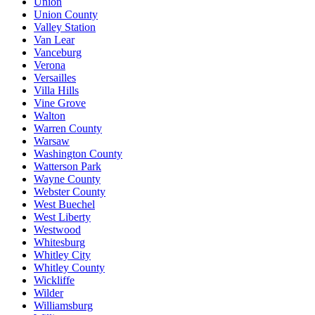
Union
Union County
Valley Station
Van Lear
Vanceburg
Verona
Versailles
Villa Hills
Vine Grove
Walton
Warren County
Warsaw
Washington County
Watterson Park
Wayne County
Webster County
West Buechel
West Liberty
Westwood
Whitesburg
Whitley City
Whitley County
Wickliffe
Wilder
Williamsburg