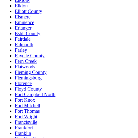
Elkfork
Elkton
Elliott County
Elsmere
Eminence
Erlanger
Estill County
Fairdale
Falmouth
Farley
Fayette County
Fern Creek
Flatwoods
Fleming County
Flemingsburg
Florence
Floyd County
Fort Campbell North
Fort Knox
Fort Mitchell
Fort Thomas
Fort Wright
Francisville
Frankfort
Franklin