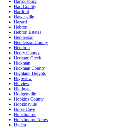
Harrodsburg
Hart County
Hartford
Hawesville
Hazard
Hebron
Hebron Estates
Henderson
Henderson County
Hendron
Henry County
Heritage Creek
Hickman
Hickman County
Highland Heights
Highview
Hillview
Hindman
Hodgenville
Hopkins County
Hopkinsville
Horse Cave
Hurstbourne
Hurstbourne Acres
Hyden