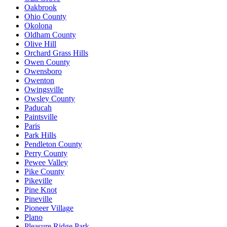
Oakbrook
Ohio County
Okolona
Oldham County
Olive Hill
Orchard Grass Hills
Owen County
Owensboro
Owenton
Owingsville
Owsley County
Paducah
Paintsville
Paris
Park Hills
Pendleton County
Perry County
Pewee Valley
Pike County
Pikeville
Pine Knot
Pineville
Pioneer Village
Plano
Pleasure Ridge Park