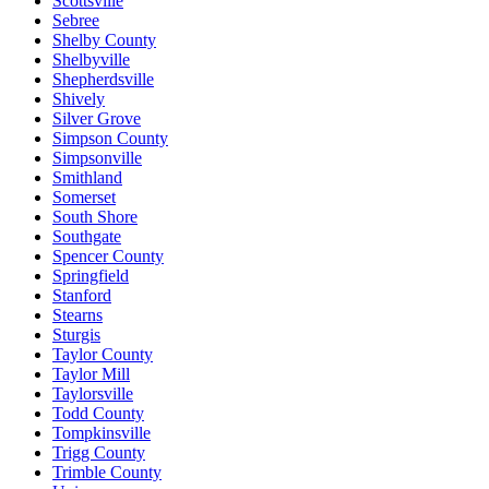
Scottsville
Sebree
Shelby County
Shelbyville
Shepherdsville
Shively
Silver Grove
Simpson County
Simpsonville
Smithland
Somerset
South Shore
Southgate
Spencer County
Springfield
Stanford
Stearns
Sturgis
Taylor County
Taylor Mill
Taylorsville
Todd County
Tompkinsville
Trigg County
Trimble County