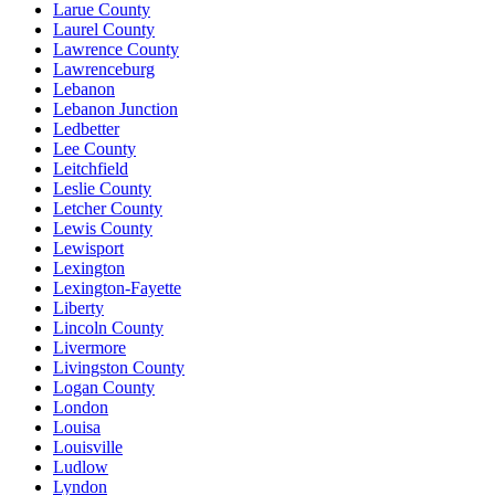
Larue County
Laurel County
Lawrence County
Lawrenceburg
Lebanon
Lebanon Junction
Ledbetter
Lee County
Leitchfield
Leslie County
Letcher County
Lewis County
Lewisport
Lexington
Lexington-Fayette
Liberty
Lincoln County
Livermore
Livingston County
Logan County
London
Louisa
Louisville
Ludlow
Lyndon