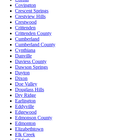
Covington
Crescent Springs
Crestview Hills
Crestwood
Crittenden
Crittenden County
Cumberland
Cumberland County
Cynthiana
Danville
Daviess County
Dawson Springs
Dayton
Dixon
Doe Valley
Douglass Hills
Dry Ridge
Earlington
Eddyville
Edgewood
Edmonson County
Edmonton
Elizabethtown
Elk Creek