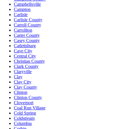
Campbellsville
Campton
Carlisle
Carlisle County
Carroll County
Carrollton
Carter County
Casey County
Catlettsburg
Cave City
Central City
Christian County
Clark County
Claryville
Clay
Clay City
Clay County
Clinton
Clinton County
Cloverport
Coal Run Village
Cold Spring
Coldstream
Columbia
Corbin