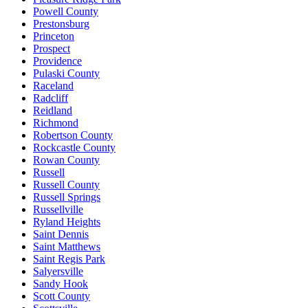
Powell County
Prestonsburg
Princeton
Prospect
Providence
Pulaski County
Raceland
Radcliff
Reidland
Richmond
Robertson County
Rockcastle County
Rowan County
Russell
Russell County
Russell Springs
Russellville
Ryland Heights
Saint Dennis
Saint Matthews
Saint Regis Park
Salyersville
Sandy Hook
Scott County