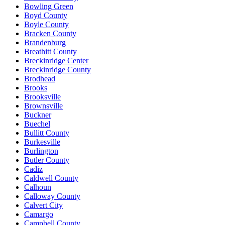
Bowling Green
Boyd County
Boyle County
Bracken County
Brandenburg
Breathitt County
Breckinridge Center
Breckinridge County
Brodhead
Brooks
Brooksville
Brownsville
Buckner
Buechel
Bullitt County
Burkesville
Burlington
Butler County
Cadiz
Caldwell County
Calhoun
Calloway County
Calvert City
Camargo
Campbell County