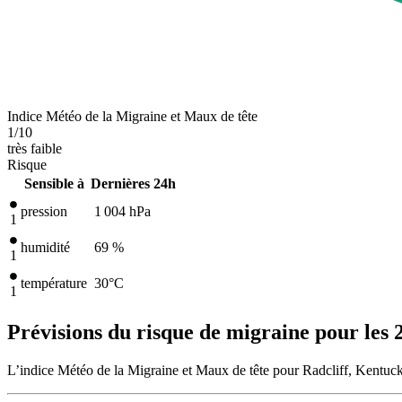
Indice Météo de la Migraine et Maux de tête
1
/10
très faible
Risque
Sensible à
Dernières 24h
pression
1 004
hPa
1
humidité
69 %
1
température
30
°C
1
Prévisions du risque de migraine pour les 
L’indice Météo de la Migraine et Maux de tête pour Radcliff, Kentucky