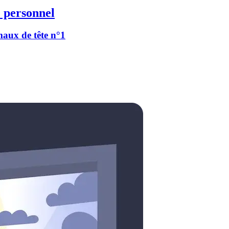
 personnel
 maux de tête n°1