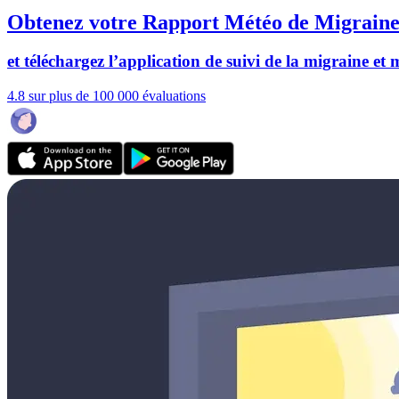
Obtenez votre Rapport Météo de Migraine
et téléchargez l’application de suivi de la migraine et
4.8 sur plus de 100 000 évaluations