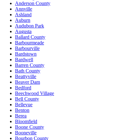
Anderson County
Annville
Ashland
Auburn
Audubon Park
Augusta
Ballard County
Barbourmeade
Barbourville
Bardstown
Bardwell
Barren County
Bath County
Beattyville
Beaver Dam
Bedford
Beechwood Village
Bell County
Bellevue
Benton
Berea
Bloomfield
Boone County
Booneville
Bourbon County