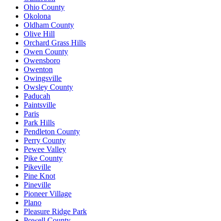
Ohio County
Okolona
Oldham County
Olive Hill
Orchard Grass Hills
Owen County
Owensboro
Owenton
Owingsville
Owsley County
Paducah
Paintsville
Paris
Park Hills
Pendleton County
Perry County
Pewee Valley
Pike County
Pikeville
Pine Knot
Pineville
Pioneer Village
Plano
Pleasure Ridge Park
Powell County