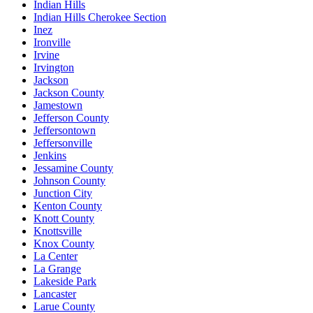
Indian Hills
Indian Hills Cherokee Section
Inez
Ironville
Irvine
Irvington
Jackson
Jackson County
Jamestown
Jefferson County
Jeffersontown
Jeffersonville
Jenkins
Jessamine County
Johnson County
Junction City
Kenton County
Knott County
Knottsville
Knox County
La Center
La Grange
Lakeside Park
Lancaster
Larue County