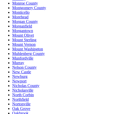
Monroe County
Montgomery County
Monticello
Morehead
Morgan County
Morganfield
Morgantown
Mount Olivet
Mount Sterling
Mount Vernon
Mount Washington
Muhlenberg County
Munfordville
Murray
Nelson County
New Castle
Newburg
Newport
Nicholas County
Nicholasville
North Corbin
Northfield
Nortonville
Oak Grove
Oakbrook