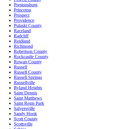
Prestonsburg
Princeton
Prospect
Providence
Pulaski County
Raceland
Radcliff
Reidland
Richmond
Robertson County
Rockcastle County
Rowan County
Russell
Russell County
Russell Springs
Russellville
Ryland Heights
Saint Dennis
Saint Matthews
Saint Regis Park
Salyersville
Sandy Hook
Scott County
Scottsville