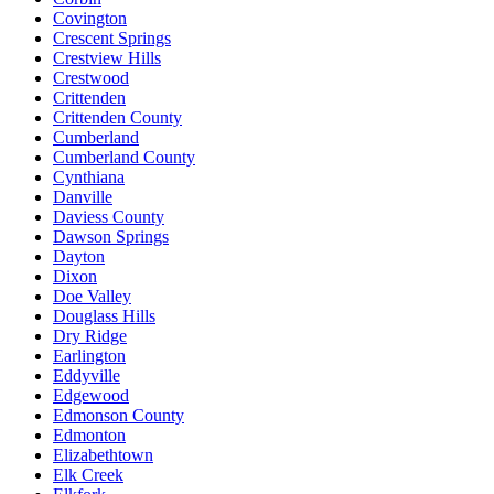
Covington
Crescent Springs
Crestview Hills
Crestwood
Crittenden
Crittenden County
Cumberland
Cumberland County
Cynthiana
Danville
Daviess County
Dawson Springs
Dayton
Dixon
Doe Valley
Douglass Hills
Dry Ridge
Earlington
Eddyville
Edgewood
Edmonson County
Edmonton
Elizabethtown
Elk Creek