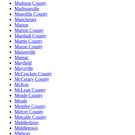
Madison County
Madisonville
Magoffin County
Manchester
Marion
Marion County
Marshall County
Martin County
Mason County
Masonville
Massac
Mayfield
Maysville
McCracken County
McCreary County
McKee
McLean County
Meade County
Meads
Menifee County
Mercer County
Metcalfe County
Middlesboro
Middletown
Midway