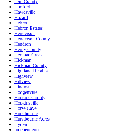
Hart County
Hartford
Hawesville
Hazard
Hebron
Hebron Estates
Henderson
Henderson County
Hendron
Henry County
Heritage Creek
Hickman
Hickman County
Highland Heights
Highview
Hillview
Hindman
Hodgenville
Hopkins County
Hopkinsville
Horse Cave
Hurstbourne
Hurstbourne Acres
Hyden
Independence