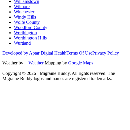
Williamstown
Wilmore
Winchester
Windy Hills
Wolfe County
Woodford County
Worthington
Worthington Hills
Wurtland
Developed by Aptar Digital Health
Terms Of Use
Privacy Policy
Weather by
Weather
Mapping by
Google Maps
Copyright ©
2026
- Migraine Buddy. All rights reserved. The
Migraine Buddy logos and names are registered trademarks.