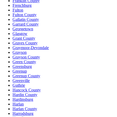
Franklin County
Frenchburg
Fulton
Fulton County
Gallatin County
Garrard County
Georgetown
Glasgow
Grant County
Graves County
Graymoor-Devondale
Grayson
Grayson County
Green County
Greensburg
Greenup
Greenup County
Greenville
Guthrie
Hancock County
Hardin County
Hardinsburg
Harlan
Harlan County
Harrodsburg