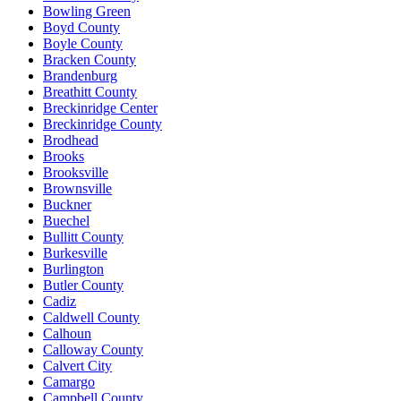
Bowling Green
Boyd County
Boyle County
Bracken County
Brandenburg
Breathitt County
Breckinridge Center
Breckinridge County
Brodhead
Brooks
Brooksville
Brownsville
Buckner
Buechel
Bullitt County
Burkesville
Burlington
Butler County
Cadiz
Caldwell County
Calhoun
Calloway County
Calvert City
Camargo
Campbell County