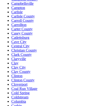
Campbellsville
Campton
Carlisle
Carlisle County
Carroll County
Carrollton
Carter County
Casey County
Catlettsburg
Cave City
Central City
Christian County
Clark County
Claryville
Clay
Clay City
Clay County
Clinton
Clinton County
Cloverport
Coal Run Village
Cold Spring
Coldstream
Columbia
Corbin