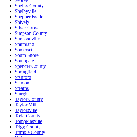
Sebree
Shelby County
Shelbyville
Shepherdsville
Shively
Silver Grove
Simpson County
Simpsonville
Smithland
Somerset
South Shore
Southgate
Spencer County
Springfield
Stanford
Stanton
Stearns
Sturgis
Taylor County
Taylor Mill
Taylorsville
Todd County
Tompkinsville
Trigg County
Trimble County