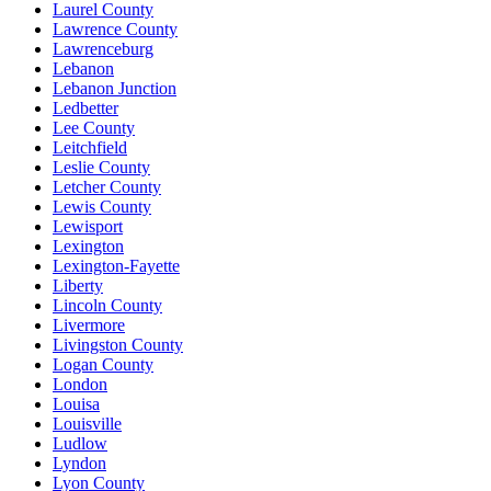
Laurel County
Lawrence County
Lawrenceburg
Lebanon
Lebanon Junction
Ledbetter
Lee County
Leitchfield
Leslie County
Letcher County
Lewis County
Lewisport
Lexington
Lexington-Fayette
Liberty
Lincoln County
Livermore
Livingston County
Logan County
London
Louisa
Louisville
Ludlow
Lyndon
Lyon County