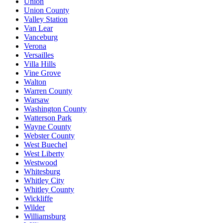
Union
Union County
Valley Station
Van Lear
Vanceburg
Verona
Versailles
Villa Hills
Vine Grove
Walton
Warren County
Warsaw
Washington County
Watterson Park
Wayne County
Webster County
West Buechel
West Liberty
Westwood
Whitesburg
Whitley City
Whitley County
Wickliffe
Wilder
Williamsburg