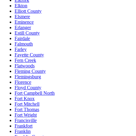
Elkfork
Elkton
Elliott County
Elsmere
Eminence
Erlanger
Estill County
Fairdale
Falmouth
Farley
Fayette County
Fern Creek
Flatwoods
Fleming County
Flemingsburg
Florence
Floyd County
Fort Campbell North
Fort Knox
Fort Mitchell
Fort Thomas
Fort Wright
Francisville
Frankfort
Franklin