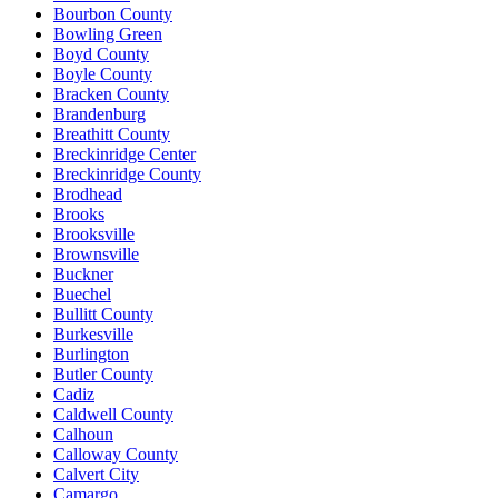
Bourbon County
Bowling Green
Boyd County
Boyle County
Bracken County
Brandenburg
Breathitt County
Breckinridge Center
Breckinridge County
Brodhead
Brooks
Brooksville
Brownsville
Buckner
Buechel
Bullitt County
Burkesville
Burlington
Butler County
Cadiz
Caldwell County
Calhoun
Calloway County
Calvert City
Camargo