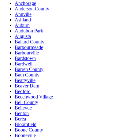
Anchorage
Anderson County
Annville
Ashland
Auburn
Audubon Park
Augusta
Ballard County
Barbourmeade
Barbourville
Bardstown
Bardwell
Barren County
Bath County
Beattyville
Beaver Dam
Bedford
Beechwood Village
Bell County
Bellevue
Benton
Berea
Bloomfield
Boone County
Booneville