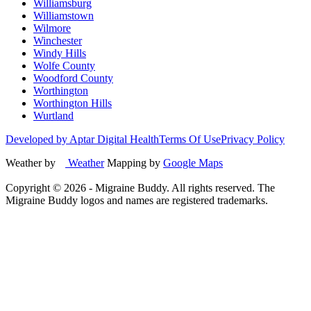
Williamsburg
Williamstown
Wilmore
Winchester
Windy Hills
Wolfe County
Woodford County
Worthington
Worthington Hills
Wurtland
Developed by Aptar Digital Health
Terms Of Use
Privacy Policy
Weather by
Weather
Mapping by
Google Maps
Copyright ©
2026
- Migraine Buddy. All rights reserved. The
Migraine Buddy logos and names are registered trademarks.