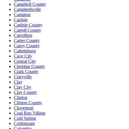
Campbell County
Campbellsville
Campton
Carlisle
Carlisle County
Carroll County
Carrollton
Carter County
Casey County
Catlettsburg
Cave City
Central City
Christian County
Clark County
Claryville
Clay
Clay City
Clay County
Clinton
Clinton County
Cloverport
Coal Run Village
Cold Spring
Coldstream
Columbia