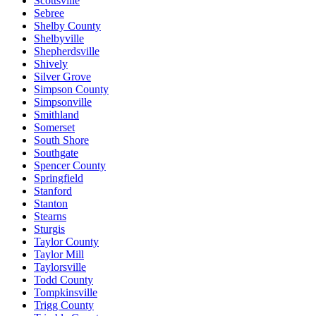
Scottsville
Sebree
Shelby County
Shelbyville
Shepherdsville
Shively
Silver Grove
Simpson County
Simpsonville
Smithland
Somerset
South Shore
Southgate
Spencer County
Springfield
Stanford
Stanton
Stearns
Sturgis
Taylor County
Taylor Mill
Taylorsville
Todd County
Tompkinsville
Trigg County