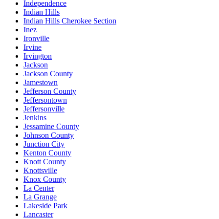
Independence
Indian Hills
Indian Hills Cherokee Section
Inez
Ironville
Irvine
Irvington
Jackson
Jackson County
Jamestown
Jefferson County
Jeffersontown
Jeffersonville
Jenkins
Jessamine County
Johnson County
Junction City
Kenton County
Knott County
Knottsville
Knox County
La Center
La Grange
Lakeside Park
Lancaster