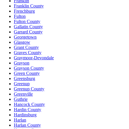
Franklin
Franklin County
Frenchburg
Fulton
Fulton County
Gallatin County
Garrard County
Georgetown
Glasgow
Grant County
Graves County
Graymoor-Devondale
Grayson
Grayson County
Green County
Greensburg
Greenup
Greenup County
Greenville
Guthrie
Hancock County
Hardin County
Hardinsburg
Harlan
Harlan County