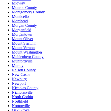
Midway
Monroe County
Montgomery County
Monticello
Morehead
Morgan County
Morganfield
Morgantown
Mount Olivet
Mount Sterling
Mount Vernon
Mount Washington
Muhlenberg County
Munfordville
Murray
Nelson County
New Castle
Newburg
Newport
Nicholas County
Nicholasville
North Corbin
Northfield
Nortonville
Oak Grove