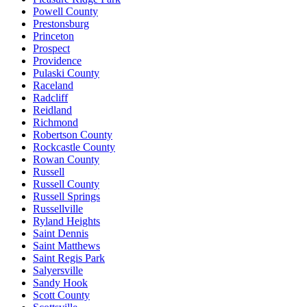
Powell County
Prestonsburg
Princeton
Prospect
Providence
Pulaski County
Raceland
Radcliff
Reidland
Richmond
Robertson County
Rockcastle County
Rowan County
Russell
Russell County
Russell Springs
Russellville
Ryland Heights
Saint Dennis
Saint Matthews
Saint Regis Park
Salyersville
Sandy Hook
Scott County