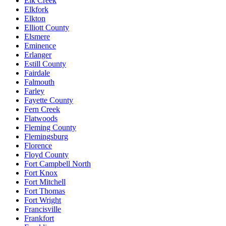
Elk Creek
Elkfork
Elkton
Elliott County
Elsmere
Eminence
Erlanger
Estill County
Fairdale
Falmouth
Farley
Fayette County
Fern Creek
Flatwoods
Fleming County
Flemingsburg
Florence
Floyd County
Fort Campbell North
Fort Knox
Fort Mitchell
Fort Thomas
Fort Wright
Francisville
Frankfort