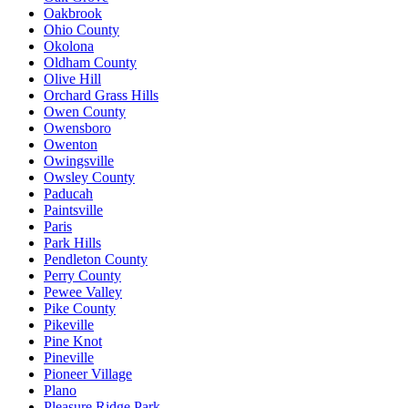
Oakbrook
Ohio County
Okolona
Oldham County
Olive Hill
Orchard Grass Hills
Owen County
Owensboro
Owenton
Owingsville
Owsley County
Paducah
Paintsville
Paris
Park Hills
Pendleton County
Perry County
Pewee Valley
Pike County
Pikeville
Pine Knot
Pineville
Pioneer Village
Plano
Pleasure Ridge Park