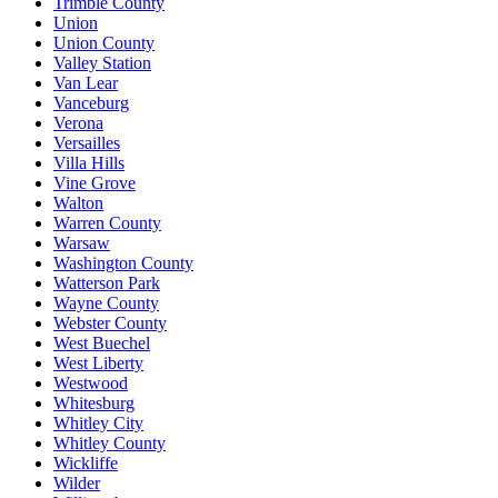
Trimble County
Union
Union County
Valley Station
Van Lear
Vanceburg
Verona
Versailles
Villa Hills
Vine Grove
Walton
Warren County
Warsaw
Washington County
Watterson Park
Wayne County
Webster County
West Buechel
West Liberty
Westwood
Whitesburg
Whitley City
Whitley County
Wickliffe
Wilder