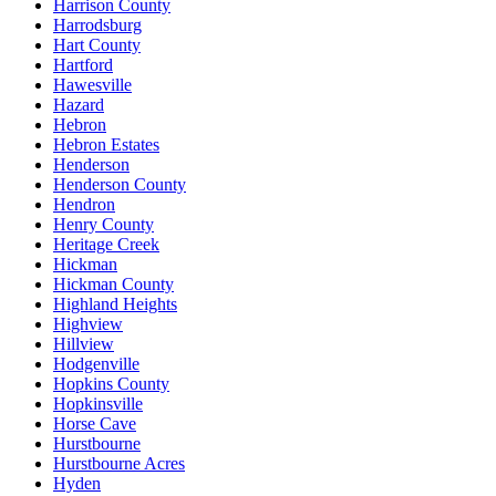
Harrison County
Harrodsburg
Hart County
Hartford
Hawesville
Hazard
Hebron
Hebron Estates
Henderson
Henderson County
Hendron
Henry County
Heritage Creek
Hickman
Hickman County
Highland Heights
Highview
Hillview
Hodgenville
Hopkins County
Hopkinsville
Horse Cave
Hurstbourne
Hurstbourne Acres
Hyden