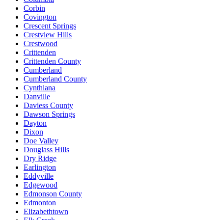
Corbin
Covington
Crescent Springs
Crestview Hills
Crestwood
Crittenden
Crittenden County
Cumberland
Cumberland County
Cynthiana
Danville
Daviess County
Dawson Springs
Dayton
Dixon
Doe Valley
Douglass Hills
Dry Ridge
Earlington
Eddyville
Edgewood
Edmonson County
Edmonton
Elizabethtown