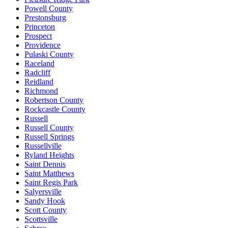
Powell County
Prestonsburg
Princeton
Prospect
Providence
Pulaski County
Raceland
Radcliff
Reidland
Richmond
Robertson County
Rockcastle County
Russell
Russell County
Russell Springs
Russellville
Ryland Heights
Saint Dennis
Saint Matthews
Saint Regis Park
Salyersville
Sandy Hook
Scott County
Scottsville