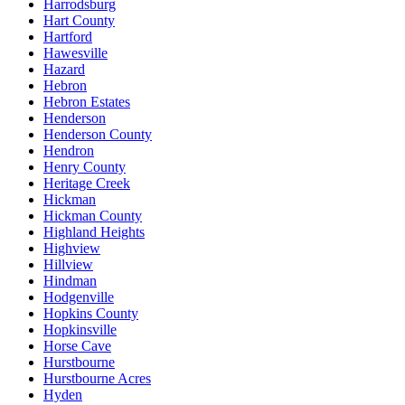
Harrodsburg
Hart County
Hartford
Hawesville
Hazard
Hebron
Hebron Estates
Henderson
Henderson County
Hendron
Henry County
Heritage Creek
Hickman
Hickman County
Highland Heights
Highview
Hillview
Hindman
Hodgenville
Hopkins County
Hopkinsville
Horse Cave
Hurstbourne
Hurstbourne Acres
Hyden