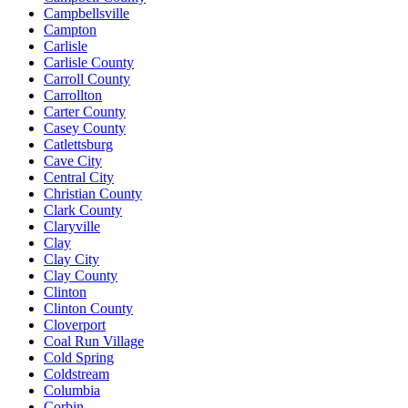
Campbellsville
Campton
Carlisle
Carlisle County
Carroll County
Carrollton
Carter County
Casey County
Catlettsburg
Cave City
Central City
Christian County
Clark County
Claryville
Clay
Clay City
Clay County
Clinton
Clinton County
Cloverport
Coal Run Village
Cold Spring
Coldstream
Columbia
Corbin