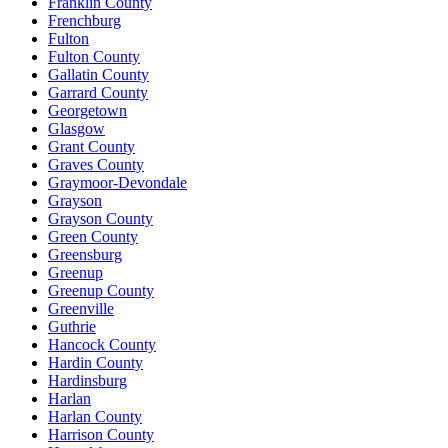
Franklin County
Frenchburg
Fulton
Fulton County
Gallatin County
Garrard County
Georgetown
Glasgow
Grant County
Graves County
Graymoor-Devondale
Grayson
Grayson County
Green County
Greensburg
Greenup
Greenup County
Greenville
Guthrie
Hancock County
Hardin County
Hardinsburg
Harlan
Harlan County
Harrison County