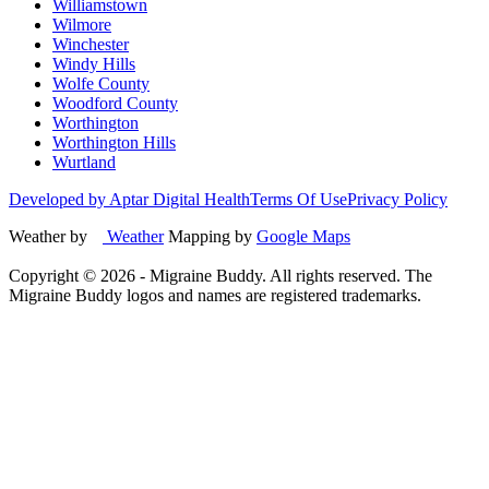
Williamstown
Wilmore
Winchester
Windy Hills
Wolfe County
Woodford County
Worthington
Worthington Hills
Wurtland
Developed by Aptar Digital Health
Terms Of Use
Privacy Policy
Weather by
Weather
Mapping by
Google Maps
Copyright ©
2026
- Migraine Buddy. All rights reserved. The
Migraine Buddy logos and names are registered trademarks.