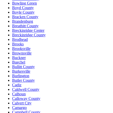
Bowling Green
Boyd County
Boyle County
Bracken County
Brandenburg
Breathitt County
Breckinridge Center
Breckinridge County
Brodhead
Brooks
Brooksville
Brownsville
Buckner
Buechel
Bullitt County
Burkesville
Burlington
Butler County
Cadiz
Caldwell County
Calhoun
Calloway County
Calvert City
Camargo
Campbell County