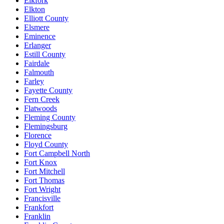
Elkfork
Elkton
Elliott County
Elsmere
Eminence
Erlanger
Estill County
Fairdale
Falmouth
Farley
Fayette County
Fern Creek
Flatwoods
Fleming County
Flemingsburg
Florence
Floyd County
Fort Campbell North
Fort Knox
Fort Mitchell
Fort Thomas
Fort Wright
Francisville
Frankfort
Franklin