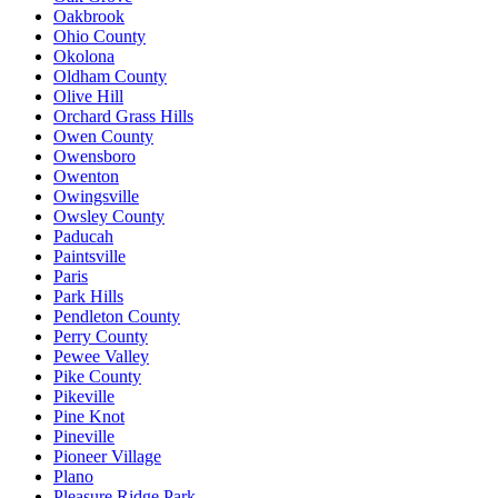
Oakbrook
Ohio County
Okolona
Oldham County
Olive Hill
Orchard Grass Hills
Owen County
Owensboro
Owenton
Owingsville
Owsley County
Paducah
Paintsville
Paris
Park Hills
Pendleton County
Perry County
Pewee Valley
Pike County
Pikeville
Pine Knot
Pineville
Pioneer Village
Plano
Pleasure Ridge Park