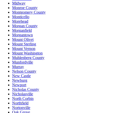
Midway
Monroe County
Montgomery County
Monticello
Morehead
Morgan County
Morganfield
Morgantown
Mount Olivet
Mount Sterling
Mount Vernon
Mount Washington
Muhlenberg County
Munfordville
Murray
Nelson County
New Castle
Newburg
Newport
Nicholas County
Nicholasville
North Corbin
Northfield
Nortonville
Oak Grove