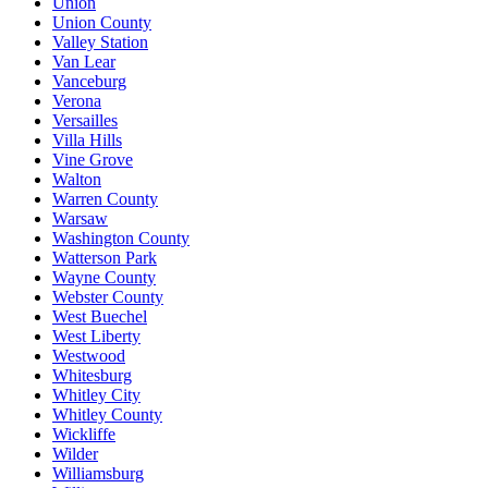
Union
Union County
Valley Station
Van Lear
Vanceburg
Verona
Versailles
Villa Hills
Vine Grove
Walton
Warren County
Warsaw
Washington County
Watterson Park
Wayne County
Webster County
West Buechel
West Liberty
Westwood
Whitesburg
Whitley City
Whitley County
Wickliffe
Wilder
Williamsburg