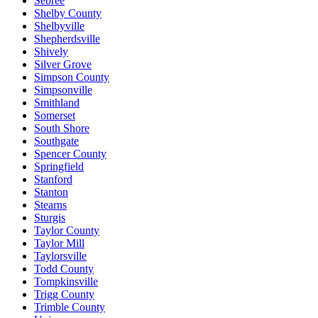
Sebree
Shelby County
Shelbyville
Shepherdsville
Shively
Silver Grove
Simpson County
Simpsonville
Smithland
Somerset
South Shore
Southgate
Spencer County
Springfield
Stanford
Stanton
Stearns
Sturgis
Taylor County
Taylor Mill
Taylorsville
Todd County
Tompkinsville
Trigg County
Trimble County