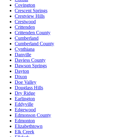
Covington
Crescent Springs
Crestview Hills
Crestwood
Crittenden
Crittenden County
Cumberland
Cumberland County
Cynthiana
Danville
Daviess County
Dawson Springs
Dayton
Dixon
Doe Valley
Douglass Hills
Dry Ridge
Earlington
Eddyville
Edgewood
Edmonson County
Edmonton
Elizabethtown
Elk Creek