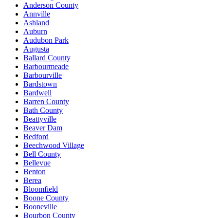
Anderson County
Annville
Ashland
Auburn
Audubon Park
Augusta
Ballard County
Barbourmeade
Barbourville
Bardstown
Bardwell
Barren County
Bath County
Beattyville
Beaver Dam
Bedford
Beechwood Village
Bell County
Bellevue
Benton
Berea
Bloomfield
Boone County
Booneville
Bourbon County