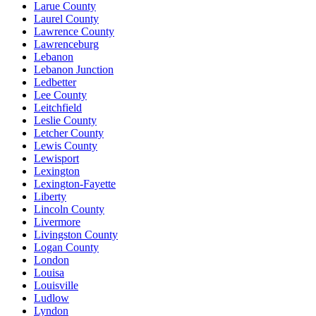
Larue County
Laurel County
Lawrence County
Lawrenceburg
Lebanon
Lebanon Junction
Ledbetter
Lee County
Leitchfield
Leslie County
Letcher County
Lewis County
Lewisport
Lexington
Lexington-Fayette
Liberty
Lincoln County
Livermore
Livingston County
Logan County
London
Louisa
Louisville
Ludlow
Lyndon