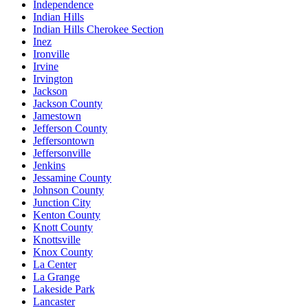
Independence
Indian Hills
Indian Hills Cherokee Section
Inez
Ironville
Irvine
Irvington
Jackson
Jackson County
Jamestown
Jefferson County
Jeffersontown
Jeffersonville
Jenkins
Jessamine County
Johnson County
Junction City
Kenton County
Knott County
Knottsville
Knox County
La Center
La Grange
Lakeside Park
Lancaster