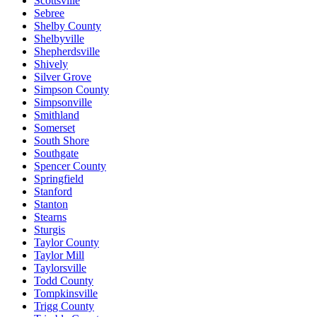
Scottsville
Sebree
Shelby County
Shelbyville
Shepherdsville
Shively
Silver Grove
Simpson County
Simpsonville
Smithland
Somerset
South Shore
Southgate
Spencer County
Springfield
Stanford
Stanton
Stearns
Sturgis
Taylor County
Taylor Mill
Taylorsville
Todd County
Tompkinsville
Trigg County