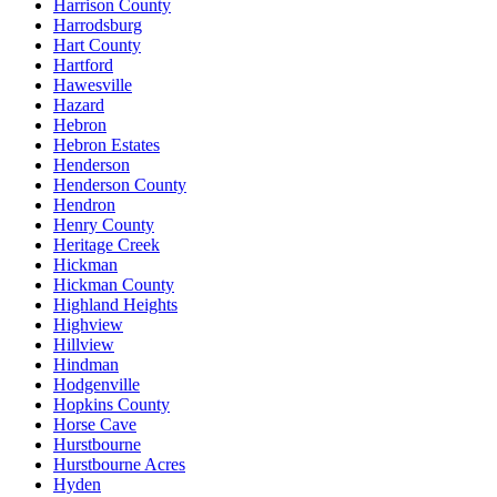
Harrison County
Harrodsburg
Hart County
Hartford
Hawesville
Hazard
Hebron
Hebron Estates
Henderson
Henderson County
Hendron
Henry County
Heritage Creek
Hickman
Hickman County
Highland Heights
Highview
Hillview
Hindman
Hodgenville
Hopkins County
Horse Cave
Hurstbourne
Hurstbourne Acres
Hyden