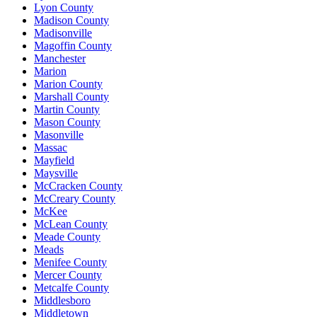
Lyon County
Madison County
Madisonville
Magoffin County
Manchester
Marion
Marion County
Marshall County
Martin County
Mason County
Masonville
Massac
Mayfield
Maysville
McCracken County
McCreary County
McKee
McLean County
Meade County
Meads
Menifee County
Mercer County
Metcalfe County
Middlesboro
Middletown