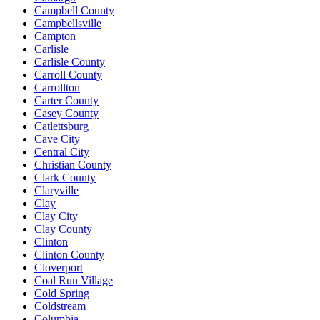
Campbell County
Campbellsville
Campton
Carlisle
Carlisle County
Carroll County
Carrollton
Carter County
Casey County
Catlettsburg
Cave City
Central City
Christian County
Clark County
Claryville
Clay
Clay City
Clay County
Clinton
Clinton County
Cloverport
Coal Run Village
Cold Spring
Coldstream
Columbia