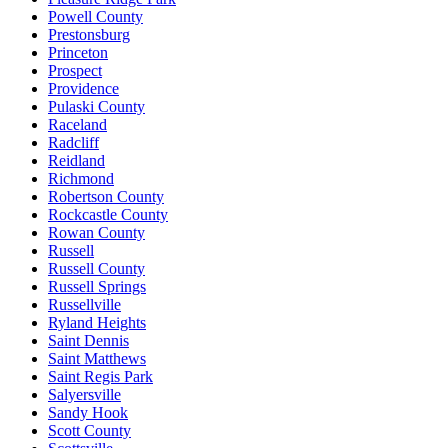
Powell County
Prestonsburg
Princeton
Prospect
Providence
Pulaski County
Raceland
Radcliff
Reidland
Richmond
Robertson County
Rockcastle County
Rowan County
Russell
Russell County
Russell Springs
Russellville
Ryland Heights
Saint Dennis
Saint Matthews
Saint Regis Park
Salyersville
Sandy Hook
Scott County