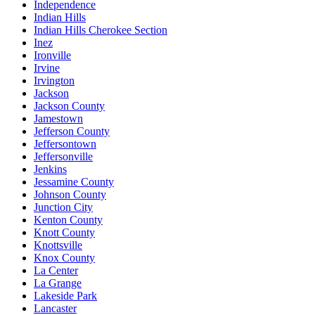
Independence
Indian Hills
Indian Hills Cherokee Section
Inez
Ironville
Irvine
Irvington
Jackson
Jackson County
Jamestown
Jefferson County
Jeffersontown
Jeffersonville
Jenkins
Jessamine County
Johnson County
Junction City
Kenton County
Knott County
Knottsville
Knox County
La Center
La Grange
Lakeside Park
Lancaster