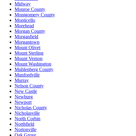
Midway
Monroe County
Montgomery County
Monticello
Morehead
Morgan County
Morganfield
Morgantown
Mount Olivet
Mount Sterling
Mount Vernon
Mount Washington
Muhlenberg County
Munfordville
Murray
Nelson County
New Castle
Newburg
Newport
Nicholas County
Nicholasville
North Corbin
Northfield
Nortonville
Oak Grove