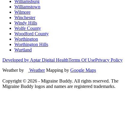
Williamsburg
Williamstown
Wilmore
Winchester
Windy Hills
Wolfe County
Woodford County
Worthington
Worthington Hills
Wurtland
Developed by Aptar Digital Health
Terms Of Use
Privacy Policy
Weather by
Weather
Mapping by
Google Maps
Copyright ©
2026
- Migraine Buddy. All rights reserved. The
Migraine Buddy logos and names are registered trademarks.