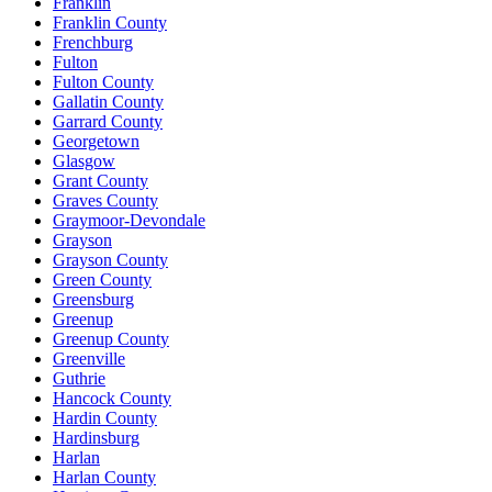
Franklin
Franklin County
Frenchburg
Fulton
Fulton County
Gallatin County
Garrard County
Georgetown
Glasgow
Grant County
Graves County
Graymoor-Devondale
Grayson
Grayson County
Green County
Greensburg
Greenup
Greenup County
Greenville
Guthrie
Hancock County
Hardin County
Hardinsburg
Harlan
Harlan County