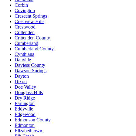
Corbin
Covington
Crescent Springs
Crestview Hills
Crestwood
Crittenden
Crittenden County
Cumberland
Cumberland County
Cynthiana
Danville
Daviess County
Dawson Springs
Dayton
Dixon
Doe Valley
Douglass Hills
Dry Ridge
Earlington
Eddyville
Edgewood
Edmonson County
Edmonton
Elizabethtown