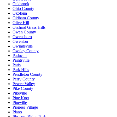
Oakbrook
Ohio County
Okolona
Oldham County
Olive Hill
Orchard Grass Hills
Owen County
Owensboro
Owenton
Owingsville
Owsley County
Paducah
Paintsville
Paris
Park Hills
Pendleton County
Perry County
Pewee Valley
Pike County
Pikeville
Pine Knot
Pineville
Pioneer Village
Plano
Pleasure Ridge Park