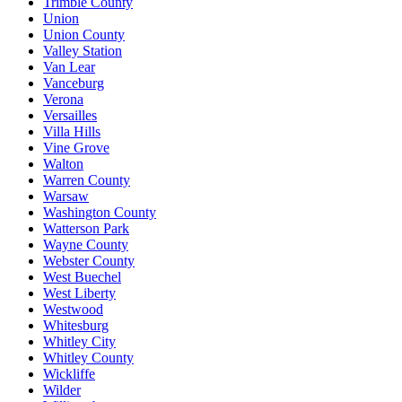
Trimble County
Union
Union County
Valley Station
Van Lear
Vanceburg
Verona
Versailles
Villa Hills
Vine Grove
Walton
Warren County
Warsaw
Washington County
Watterson Park
Wayne County
Webster County
West Buechel
West Liberty
Westwood
Whitesburg
Whitley City
Whitley County
Wickliffe
Wilder