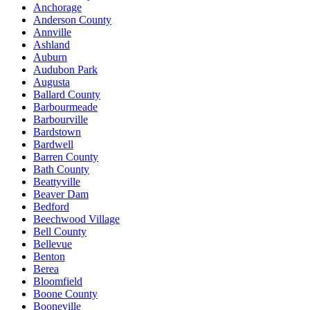
Anchorage
Anderson County
Annville
Ashland
Auburn
Audubon Park
Augusta
Ballard County
Barbourmeade
Barbourville
Bardstown
Bardwell
Barren County
Bath County
Beattyville
Beaver Dam
Bedford
Beechwood Village
Bell County
Bellevue
Benton
Berea
Bloomfield
Boone County
Booneville