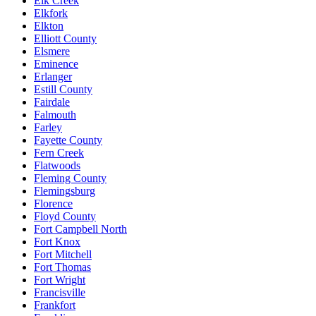
Elk Creek
Elkfork
Elkton
Elliott County
Elsmere
Eminence
Erlanger
Estill County
Fairdale
Falmouth
Farley
Fayette County
Fern Creek
Flatwoods
Fleming County
Flemingsburg
Florence
Floyd County
Fort Campbell North
Fort Knox
Fort Mitchell
Fort Thomas
Fort Wright
Francisville
Frankfort