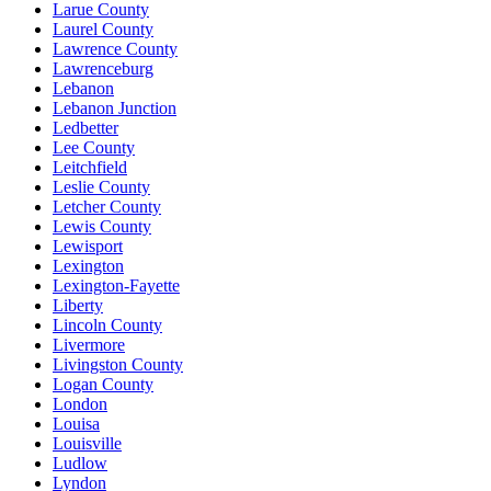
Larue County
Laurel County
Lawrence County
Lawrenceburg
Lebanon
Lebanon Junction
Ledbetter
Lee County
Leitchfield
Leslie County
Letcher County
Lewis County
Lewisport
Lexington
Lexington-Fayette
Liberty
Lincoln County
Livermore
Livingston County
Logan County
London
Louisa
Louisville
Ludlow
Lyndon