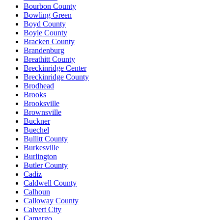
Bourbon County
Bowling Green
Boyd County
Boyle County
Bracken County
Brandenburg
Breathitt County
Breckinridge Center
Breckinridge County
Brodhead
Brooks
Brooksville
Brownsville
Buckner
Buechel
Bullitt County
Burkesville
Burlington
Butler County
Cadiz
Caldwell County
Calhoun
Calloway County
Calvert City
Camargo