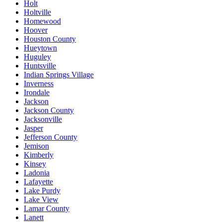
Holt
Holtville
Homewood
Hoover
Houston County
Hueytown
Huguley
Huntsville
Indian Springs Village
Inverness
Irondale
Jackson
Jackson County
Jacksonville
Jasper
Jefferson County
Jemison
Kimberly
Kinsey
Ladonia
Lafayette
Lake Purdy
Lake View
Lamar County
Lanett