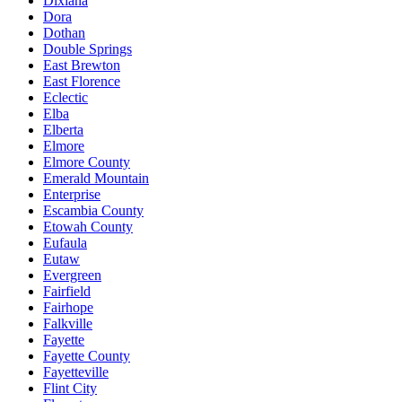
Dixiana
Dora
Dothan
Double Springs
East Brewton
East Florence
Eclectic
Elba
Elberta
Elmore
Elmore County
Emerald Mountain
Enterprise
Escambia County
Etowah County
Eufaula
Eutaw
Evergreen
Fairfield
Fairhope
Falkville
Fayette
Fayette County
Fayetteville
Flint City