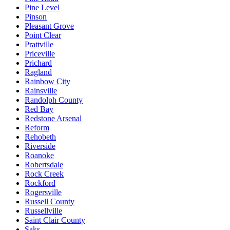
Pine Level
Pinson
Pleasant Grove
Point Clear
Prattville
Priceville
Prichard
Ragland
Rainbow City
Rainsville
Randolph County
Red Bay
Redstone Arsenal
Reform
Rehobeth
Riverside
Roanoke
Robertsdale
Rock Creek
Rockford
Rogersville
Russell County
Russellville
Saint Clair County
Saks