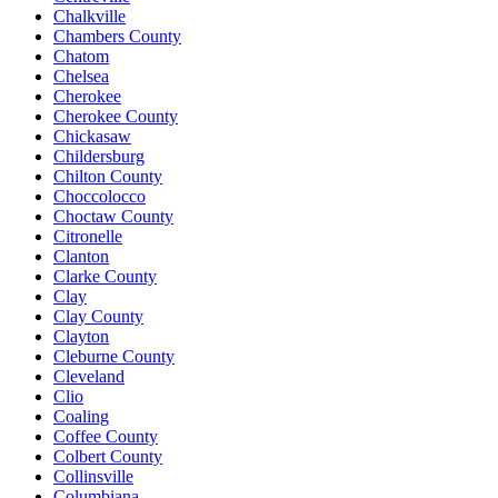
Chalkville
Chambers County
Chatom
Chelsea
Cherokee
Cherokee County
Chickasaw
Childersburg
Chilton County
Choccolocco
Choctaw County
Citronelle
Clanton
Clarke County
Clay
Clay County
Clayton
Cleburne County
Cleveland
Clio
Coaling
Coffee County
Colbert County
Collinsville
Columbiana