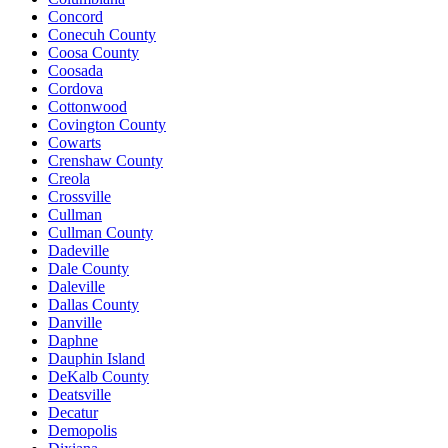
Concord
Conecuh County
Coosa County
Coosada
Cordova
Cottonwood
Covington County
Cowarts
Crenshaw County
Creola
Crossville
Cullman
Cullman County
Dadeville
Dale County
Daleville
Dallas County
Danville
Daphne
Dauphin Island
DeKalb County
Deatsville
Decatur
Demopolis