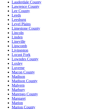
Lauderdale County
Lawrence County
Lee County
Leeds
Leesburg
Level Plains
Limestone County
Lincoln
Linden
Lineville
Lipscomb
Livingston
Locust Fork
Lowndes County
Loxley
Luverne
Macon County
Madison
Madison County
Malvern
Marbury
Marengo County
Margaret
Marion
Marion County