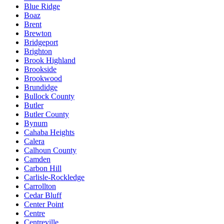
Blue Ridge
Boaz
Brent
Brewton
Bridgeport
Brighton
Brook Highland
Brookside
Brookwood
Brundidge
Bullock County
Butler
Butler County
Bynum
Cahaba Heights
Calera
Calhoun County
Camden
Carbon Hill
Carlisle-Rockledge
Carrollton
Cedar Bluff
Center Point
Centre
Centreville