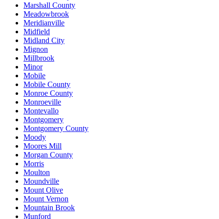
Marshall County
Meadowbrook
Meridianville
Midfield
Midland City
Mignon
Millbrook
Minor
Mobile
Mobile County
Monroe County
Monroeville
Montevallo
Montgomery
Montgomery County
Moody
Moores Mill
Morgan County
Morris
Moulton
Moundville
Mount Olive
Mount Vernon
Mountain Brook
Munford