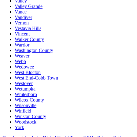
Valley
Valley Grande
Vance
Vandiver
Vernon
Vestavia Hills
Vincent
Walker County
Warrior
Washington County
Weaver
Webb
Wedowee
West Blocton
West End-Cobb Town
Westover
Wetumpka
Whitesboro
Wilcox County
Wilsonville
Winfield
Winston County
Woodstock
York