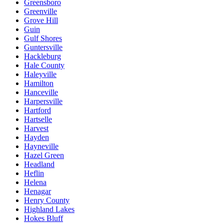
Greensboro
Greenville
Grove Hill
Guin
Gulf Shores
Guntersville
Hackleburg
Hale County
Haleyville
Hamilton
Hanceville
Harpersville
Hartford
Hartselle
Harvest
Hayden
Hayneville
Hazel Green
Headland
Heflin
Helena
Henagar
Henry County
Highland Lakes
Hokes Bluff