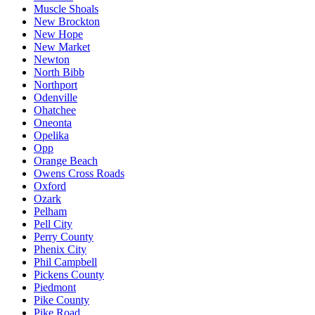
Muscle Shoals
New Brockton
New Hope
New Market
Newton
North Bibb
Northport
Odenville
Ohatchee
Oneonta
Opelika
Opp
Orange Beach
Owens Cross Roads
Oxford
Ozark
Pelham
Pell City
Perry County
Phenix City
Phil Campbell
Pickens County
Piedmont
Pike County
Pike Road