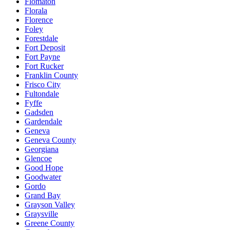
Flomaton
Florala
Florence
Foley
Forestdale
Fort Deposit
Fort Payne
Fort Rucker
Franklin County
Frisco City
Fultondale
Fyffe
Gadsden
Gardendale
Geneva
Geneva County
Georgiana
Glencoe
Good Hope
Goodwater
Gordo
Grand Bay
Grayson Valley
Graysville
Greene County