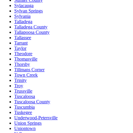
Sumter County
Sylacauga
Sylvan Springs
Sylvania
Talladega
Talladega County
Tallapoosa County
Tallassee
Tarrant
Taylor
Theodore
Thomasville
Thorsby
Tillmans Corner
Town Creek
Trinity
Troy
Trussville
Tuscaloosa
Tuscaloosa County
Tuscumbia
Tuskegee
Underwood-Petersville
Union Springs
Uniontown