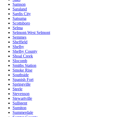
Samson
Saraland
Sardis City
Satsuma
Scottsboro
Selma
Selmont-West Selmont
Semmes
Sheffield
Shelby
Shelby County
Shoal Creek
Slocomb
Smiths Station
Smoke Rise
Southside
Spanish Fort
Springville
Steele
Stevenson
Stewartville
Sulligent
Sumiton
Summerdale