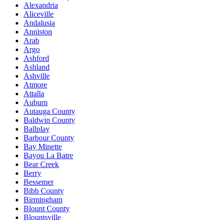
Alexandria
Aliceville
Andalusia
Anniston
Arab
Argo
Ashford
Ashland
Ashville
Atmore
Attalla
Auburn
Autauga County
Baldwin County
Ballplay
Barbour County
Bay Minette
Bayou La Batre
Bear Creek
Berry
Bessemer
Bibb County
Birmingham
Blount County
Blountsville