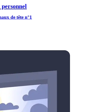
 personnel
 maux de tête n°1