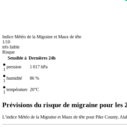
Indice Météo de la Migraine et Maux de tête
1
/10
très faible
Risque
Sensible à
Dernières 24h
pression
1 017
hPa
1
humidité
86 %
1
température
20
°C
1
Prévisions du risque de migraine pour les 
L’indice Météo de la Migraine et Maux de tête pour Pike County, Alab