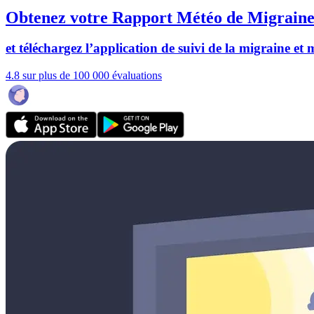
Obtenez votre Rapport Météo de Migraine
et téléchargez l’application de suivi de la migraine et
4.8 sur plus de 100 000 évaluations