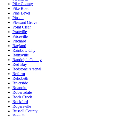
Pike County
Pike Road
Pine Level
Pinson
Pleasant Grove
Point Clear
Prattville
Priceville
Prichard
Ragland
Rainbow City
Rainsville
Randolph County
Red Bay
Redstone Arsenal
Reform
Rehobeth
Riverside
Roanoke
Robertsdale
Rock Creek
Rockford
Rogersville
Russell County
Russellville