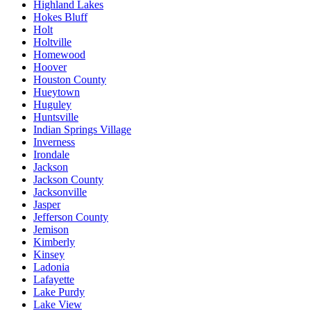
Highland Lakes
Hokes Bluff
Holt
Holtville
Homewood
Hoover
Houston County
Hueytown
Huguley
Huntsville
Indian Springs Village
Inverness
Irondale
Jackson
Jackson County
Jacksonville
Jasper
Jefferson County
Jemison
Kimberly
Kinsey
Ladonia
Lafayette
Lake Purdy
Lake View