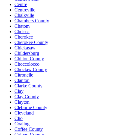
Centre
Centreville
Chalkville
Chambers County
Chatom
Chelsea
Cherokee
Cherokee County
Chickasaw
Childersburg
Chilton County
Choccolocco
Choctaw County
Citronelle
Clanton
Clarke County
Clay
Clay County
Clayton
Cleburne County
Cleveland
Clio
Coaling
Coffee County
Colbert County