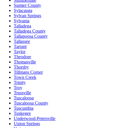
Summerdale
Sumter County
Sylacauga
Sylvan Springs
Sylvania
Talladega
Talladega County
Tallapoosa County
Tallassee
Tarrant
Taylor
Theodore
Thomasville
Thorsby
Tillmans Corner
Town Creek
Trinity
Troy
Trussville
Tuscaloosa
Tuscaloosa County
Tuscumbia
Tuskegee
Underwood-Petersville
Union Springs