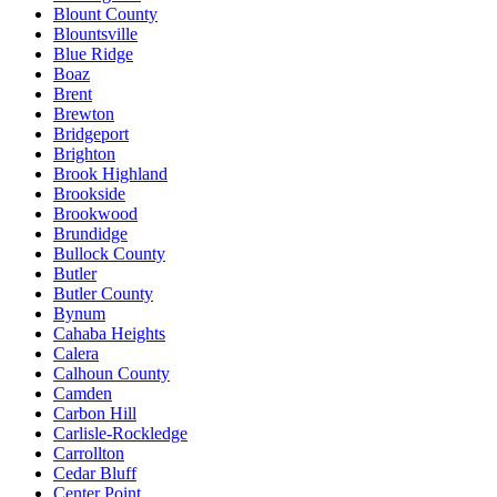
Blount County
Blountsville
Blue Ridge
Boaz
Brent
Brewton
Bridgeport
Brighton
Brook Highland
Brookside
Brookwood
Brundidge
Bullock County
Butler
Butler County
Bynum
Cahaba Heights
Calera
Calhoun County
Camden
Carbon Hill
Carlisle-Rockledge
Carrollton
Cedar Bluff
Center Point