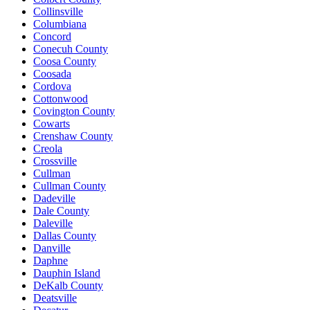
Collinsville
Columbiana
Concord
Conecuh County
Coosa County
Coosada
Cordova
Cottonwood
Covington County
Cowarts
Crenshaw County
Creola
Crossville
Cullman
Cullman County
Dadeville
Dale County
Daleville
Dallas County
Danville
Daphne
Dauphin Island
DeKalb County
Deatsville