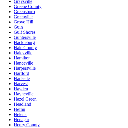
Graysville
Greene County
Greensboro
Greenville
Grove Hill
Guin
Gulf Shores
Guntersville
Hackleburg
Hale County
Haleyville
Hamilton
Hanceville
Harpersville
Hartford
Hartselle
Harvest
Hayden
Hayneville
Hazel Green
Headland
Heflin
Helena
Henagar
Henry County