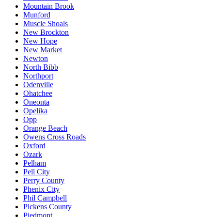
Mountain Brook
Munford
Muscle Shoals
New Brockton
New Hope
New Market
Newton
North Bibb
Northport
Odenville
Ohatchee
Oneonta
Opelika
Opp
Orange Beach
Owens Cross Roads
Oxford
Ozark
Pelham
Pell City
Perry County
Phenix City
Phil Campbell
Pickens County
Piedmont