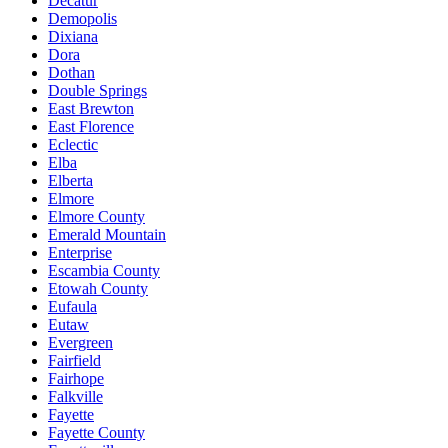
Decatur
Demopolis
Dixiana
Dora
Dothan
Double Springs
East Brewton
East Florence
Eclectic
Elba
Elberta
Elmore
Elmore County
Emerald Mountain
Enterprise
Escambia County
Etowah County
Eufaula
Eutaw
Evergreen
Fairfield
Fairhope
Falkville
Fayette
Fayette County