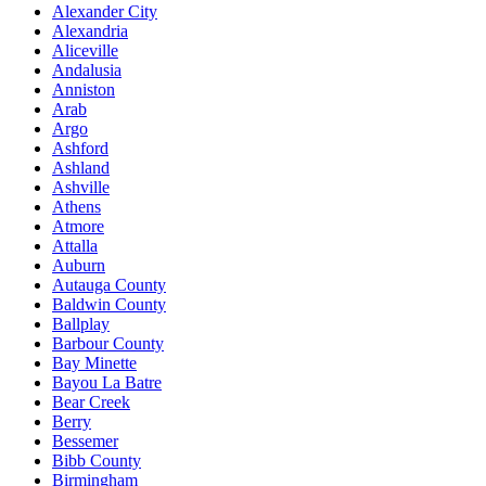
Alexander City
Alexandria
Aliceville
Andalusia
Anniston
Arab
Argo
Ashford
Ashland
Ashville
Athens
Atmore
Attalla
Auburn
Autauga County
Baldwin County
Ballplay
Barbour County
Bay Minette
Bayou La Batre
Bear Creek
Berry
Bessemer
Bibb County
Birmingham