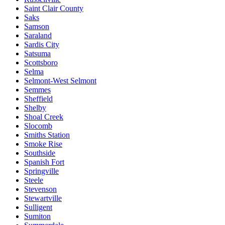
Saint Clair County
Saks
Samson
Saraland
Sardis City
Satsuma
Scottsboro
Selma
Selmont-West Selmont
Semmes
Sheffield
Shelby
Shoal Creek
Slocomb
Smiths Station
Smoke Rise
Southside
Spanish Fort
Springville
Steele
Stevenson
Stewartville
Sulligent
Sumiton