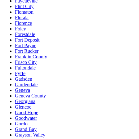
Fayetteville
Flint City
Flomaton
Florala
Florence
Foley
Forestdale
Fort Deposit
Fort Payne
Fort Rucker
Franklin County
Frisco City
Fultondale
Fyffe
Gadsden
Gardendale
Geneva
Geneva County
Georgiana
Glencoe
Good Hope
Goodwater
Gordo
Grand Bay
Grayson Valley