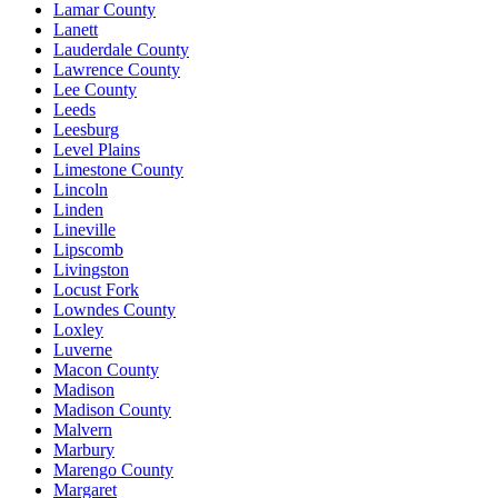
Lamar County
Lanett
Lauderdale County
Lawrence County
Lee County
Leeds
Leesburg
Level Plains
Limestone County
Lincoln
Linden
Lineville
Lipscomb
Livingston
Locust Fork
Lowndes County
Loxley
Luverne
Macon County
Madison
Madison County
Malvern
Marbury
Marengo County
Margaret