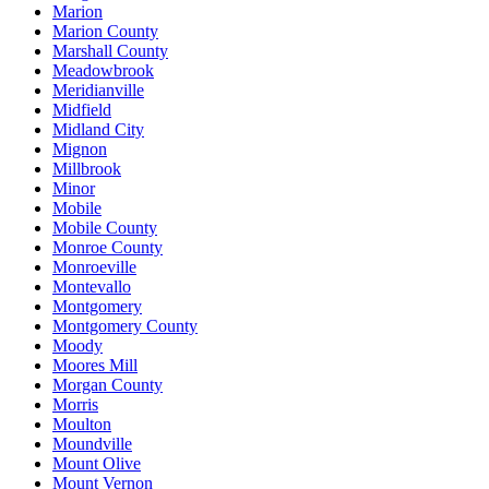
Marion
Marion County
Marshall County
Meadowbrook
Meridianville
Midfield
Midland City
Mignon
Millbrook
Minor
Mobile
Mobile County
Monroe County
Monroeville
Montevallo
Montgomery
Montgomery County
Moody
Moores Mill
Morgan County
Morris
Moulton
Moundville
Mount Olive
Mount Vernon