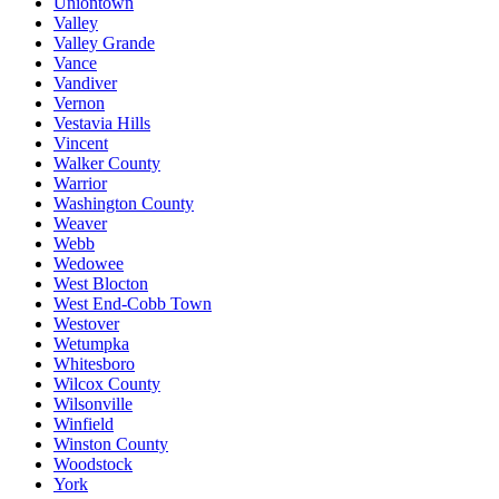
Uniontown
Valley
Valley Grande
Vance
Vandiver
Vernon
Vestavia Hills
Vincent
Walker County
Warrior
Washington County
Weaver
Webb
Wedowee
West Blocton
West End-Cobb Town
Westover
Wetumpka
Whitesboro
Wilcox County
Wilsonville
Winfield
Winston County
Woodstock
York