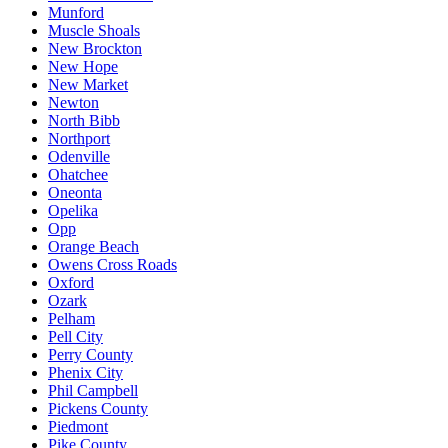
Munford
Muscle Shoals
New Brockton
New Hope
New Market
Newton
North Bibb
Northport
Odenville
Ohatchee
Oneonta
Opelika
Opp
Orange Beach
Owens Cross Roads
Oxford
Ozark
Pelham
Pell City
Perry County
Phenix City
Phil Campbell
Pickens County
Piedmont
Pike County