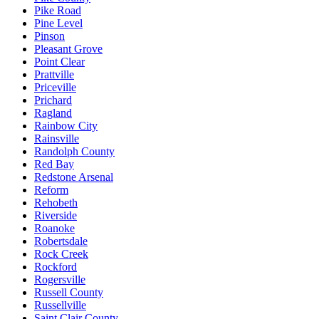
Pike Road
Pine Level
Pinson
Pleasant Grove
Point Clear
Prattville
Priceville
Prichard
Ragland
Rainbow City
Rainsville
Randolph County
Red Bay
Redstone Arsenal
Reform
Rehobeth
Riverside
Roanoke
Robertsdale
Rock Creek
Rockford
Rogersville
Russell County
Russellville
Saint Clair County