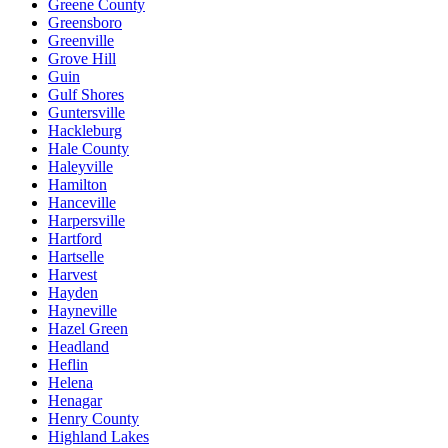
Greene County
Greensboro
Greenville
Grove Hill
Guin
Gulf Shores
Guntersville
Hackleburg
Hale County
Haleyville
Hamilton
Hanceville
Harpersville
Hartford
Hartselle
Harvest
Hayden
Hayneville
Hazel Green
Headland
Heflin
Helena
Henagar
Henry County
Highland Lakes