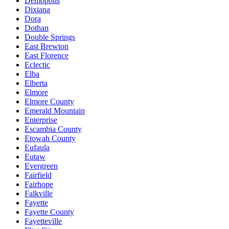
Demopolis
Dixiana
Dora
Dothan
Double Springs
East Brewton
East Florence
Eclectic
Elba
Elberta
Elmore
Elmore County
Emerald Mountain
Enterprise
Escambia County
Etowah County
Eufaula
Eutaw
Evergreen
Fairfield
Fairhope
Falkville
Fayette
Fayette County
Fayetteville