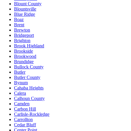
Blount County
Blountsville
Blue Ridge
Boaz
Brent
Brewton
Bridgeport
Brighton
Brook Highland
Brookside
Brookwood
Brundidge
Bullock County
Butler
Butler County
Bynum
Cahaba Heights
Calera
Calhoun County
Camden
Carbon Hill
Carlisle-Rockledge
Carrollton
Cedar Bluff
Center Point