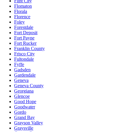
Flint City
Flomaton
Florala
Florence
Foley
Forestdale
Fort Deposit
Fort Payne
Fort Rucker
Franklin County
Frisco City
Fultondale
Fyffe
Gadsden
Gardendale
Geneva
Geneva County
Georgiana
Glencoe
Good Hope
Goodwater
Gordo
Grand Bay
Grayson Valley
Graysville