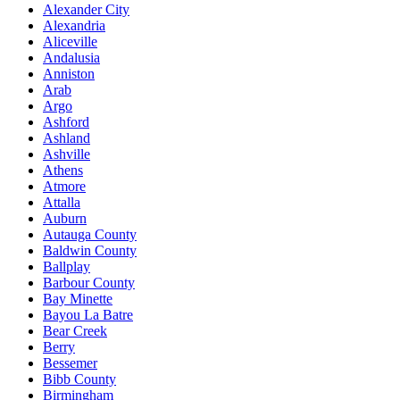
Alexander City
Alexandria
Aliceville
Andalusia
Anniston
Arab
Argo
Ashford
Ashland
Ashville
Athens
Atmore
Attalla
Auburn
Autauga County
Baldwin County
Ballplay
Barbour County
Bay Minette
Bayou La Batre
Bear Creek
Berry
Bessemer
Bibb County
Birmingham