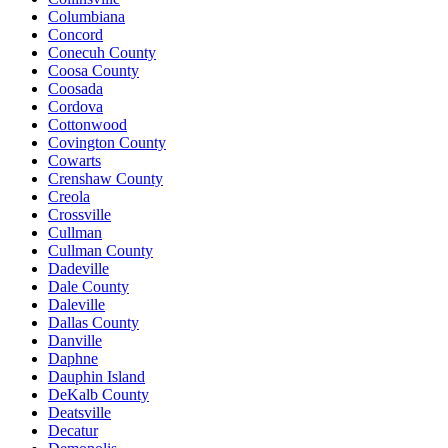
Columbiana
Concord
Conecuh County
Coosa County
Coosada
Cordova
Cottonwood
Covington County
Cowarts
Crenshaw County
Creola
Crossville
Cullman
Cullman County
Dadeville
Dale County
Daleville
Dallas County
Danville
Daphne
Dauphin Island
DeKalb County
Deatsville
Decatur