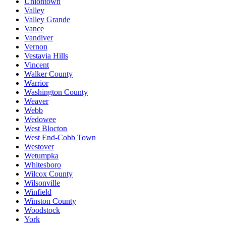
Uniontown
Valley
Valley Grande
Vance
Vandiver
Vernon
Vestavia Hills
Vincent
Walker County
Warrior
Washington County
Weaver
Webb
Wedowee
West Blocton
West End-Cobb Town
Westover
Wetumpka
Whitesboro
Wilcox County
Wilsonville
Winfield
Winston County
Woodstock
York