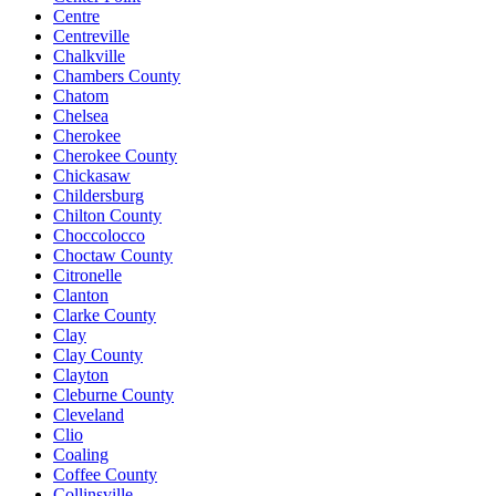
Centre
Centreville
Chalkville
Chambers County
Chatom
Chelsea
Cherokee
Cherokee County
Chickasaw
Childersburg
Chilton County
Choccolocco
Choctaw County
Citronelle
Clanton
Clarke County
Clay
Clay County
Clayton
Cleburne County
Cleveland
Clio
Coaling
Coffee County
Collinsville