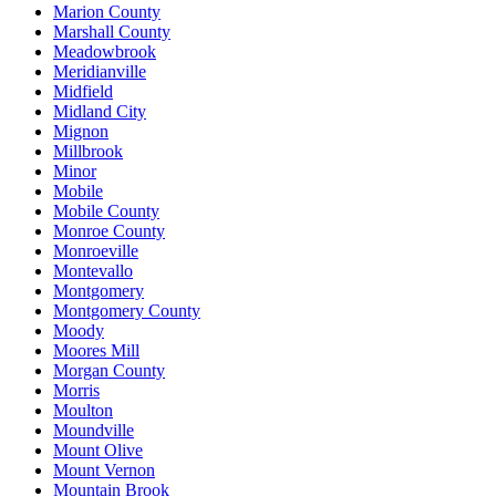
Marion County
Marshall County
Meadowbrook
Meridianville
Midfield
Midland City
Mignon
Millbrook
Minor
Mobile
Mobile County
Monroe County
Monroeville
Montevallo
Montgomery
Montgomery County
Moody
Moores Mill
Morgan County
Morris
Moulton
Moundville
Mount Olive
Mount Vernon
Mountain Brook