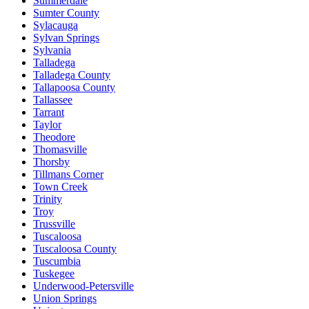
Summerdale
Sumter County
Sylacauga
Sylvan Springs
Sylvania
Talladega
Talladega County
Tallapoosa County
Tallassee
Tarrant
Taylor
Theodore
Thomasville
Thorsby
Tillmans Corner
Town Creek
Trinity
Troy
Trussville
Tuscaloosa
Tuscaloosa County
Tuscumbia
Tuskegee
Underwood-Petersville
Union Springs