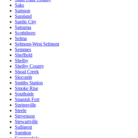
Saks
Samson
Saraland
Sardis City
Satsuma
Scottsboro
Selma
Selmont-West Selmont
Semmes
Sheffield
Shelby
Shelby County
Shoal Creek
Slocomb
Smiths Station
Smoke Rise
Southside
Spanish Fort
Springville
Steele
Stevenson
Stewartville
Sulligent
Sumiton