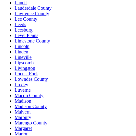
Lanett
Lauderdale County
Lawrence County
Lee County
Leeds
Leesburg
Level Plains
Limestone County
Lincoln
Linden
Lineville
Lipscomb
Livingston
Locust Fork
Lowndes County
Loxley
Luverne
Macon County
Madison
Madison County
Malvern
Marbury
Marengo County
Margaret
Marion