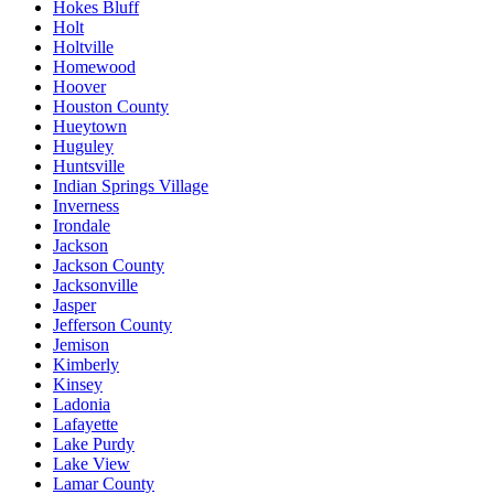
Hokes Bluff
Holt
Holtville
Homewood
Hoover
Houston County
Hueytown
Huguley
Huntsville
Indian Springs Village
Inverness
Irondale
Jackson
Jackson County
Jacksonville
Jasper
Jefferson County
Jemison
Kimberly
Kinsey
Ladonia
Lafayette
Lake Purdy
Lake View
Lamar County