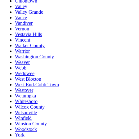
Uniontown
Valley
Valley Grande
Vance
Vandiver
Vernon
Vestavia Hills
Vincent
Walker County
Warrior
Washington County
Weaver
Webb
Wedowee
West Blocton
West End-Cobb Town
Westover
Wetumpka
Whitesboro
Wilcox County
Wilsonville
Winfield
Winston County
Woodstock
York