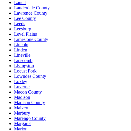
Lanett
Lauderdale County
Lawrence County
Lee County
Leeds
Leesburg
Level Plains
Limestone County
Lincoln
Linden
Lineville
Lipscomb
Livingston
Locust Fork
Lowndes County
Loxley
Luverne
Macon County
Madison
Madison County
Malvern
Marbury
Marengo County
Margaret
Marion