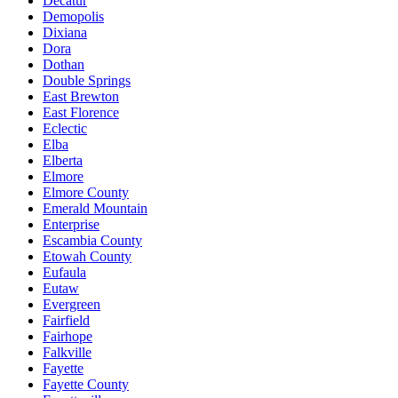
Decatur
Demopolis
Dixiana
Dora
Dothan
Double Springs
East Brewton
East Florence
Eclectic
Elba
Elberta
Elmore
Elmore County
Emerald Mountain
Enterprise
Escambia County
Etowah County
Eufaula
Eutaw
Evergreen
Fairfield
Fairhope
Falkville
Fayette
Fayette County