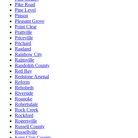
Pike Road
Pine Level
Pinson
Pleasant Grove
Point Clear
Prattville
Priceville
Prichard
Ragland
Rainbow City
Rainsville
Randolph County
Red Bay
Redstone Arsenal
Reform
Rehobeth
Riverside
Roanoke
Robertsdale
Rock Creek
Rockford
Rogersville
Russell County
Russellville
Saint Clair County