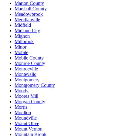
Marion County
Marshall County
Meadowbrook
Meridianville
Midfield
Midland City
Mignon
Millbrook
Minor
Mobile
Mobile County
Monroe County
Monroeville
Montevallo
Montgomery
Montgomery County
Moody
Moores Mill
Morgan County
Morris
Moulton
Moundville
Mount Olive
Mount Vernon
Mountain Brook