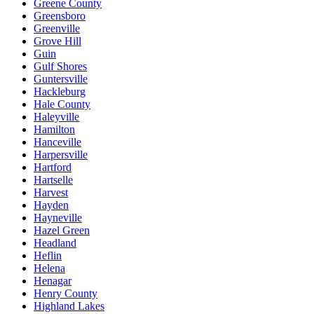
Greene County
Greensboro
Greenville
Grove Hill
Guin
Gulf Shores
Guntersville
Hackleburg
Hale County
Haleyville
Hamilton
Hanceville
Harpersville
Hartford
Hartselle
Harvest
Hayden
Hayneville
Hazel Green
Headland
Heflin
Helena
Henagar
Henry County
Highland Lakes