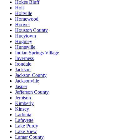
Hokes Bluff
Holt
Holtville
Homewood
Hoover
Houston County
Hueytown
Huguley
Huntsville
Indian Springs Village
Inverness
Irondale
Jackson
Jackson County
Jacksonville
Jasper
Jefferson County
Jemison
Kimberly
Kinsey
Ladonia
Lafayette
Lake Purdy
Lake View
Lamar County