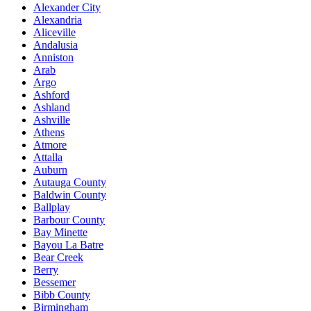
Alexander City
Alexandria
Aliceville
Andalusia
Anniston
Arab
Argo
Ashford
Ashland
Ashville
Athens
Atmore
Attalla
Auburn
Autauga County
Baldwin County
Ballplay
Barbour County
Bay Minette
Bayou La Batre
Bear Creek
Berry
Bessemer
Bibb County
Birmingham