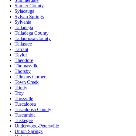
Summerdale
Sumter County
Sylacauga
Sylvan Springs
Sylvania
Talladega
Talladega County
Tallapoosa County
Tallassee
Tarrant
Taylor
Theodore
Thomasville
Thorsby
Tillmans Corner
Town Creek
Trinity
Troy
Trussville
Tuscaloosa
Tuscaloosa County
Tuscumbia
Tuskegee
Underwood-Petersville
Union Springs