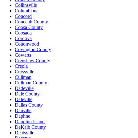
Collinsville
Columbiana
Concord
Conecuh County
Coosa County
Coosada
Cordova
Cottonwood
Covington County
Cowarts
Crenshaw County
Creola
Crossville
Cullman
Cullman County
Dadeville
Dale County
Daleville
Dallas County
Danville
Daphne
Dauphin Island
DeKalb County
Deatsville