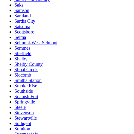
Saks
Samson
Saraland
Sardis City
Satsuma
Scottsboro
Selma
Selmont-West Selmont
Semmes
Sheffield
Shelby
Shelby County
Shoal Creek
Slocomb
Smiths Station
Smoke Rise
Southside
Spanish Fort
Springville
Steele
Stevenson
Stewartville
Sulligent
Sumiton