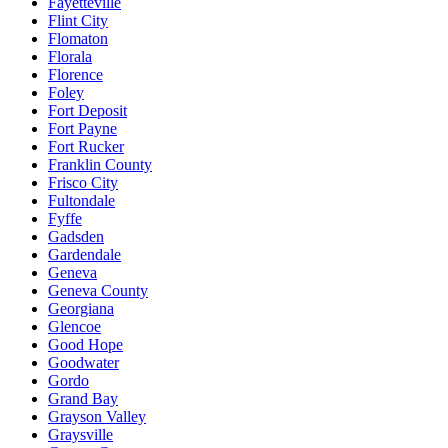
Fayetteville
Flint City
Flomaton
Florala
Florence
Foley
Fort Deposit
Fort Payne
Fort Rucker
Franklin County
Frisco City
Fultondale
Fyffe
Gadsden
Gardendale
Geneva
Geneva County
Georgiana
Glencoe
Good Hope
Goodwater
Gordo
Grand Bay
Grayson Valley
Graysville