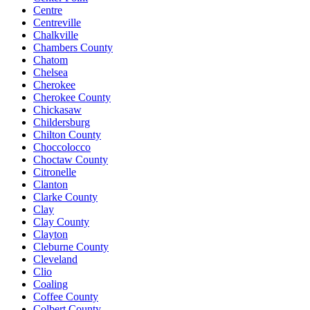
Centre
Centreville
Chalkville
Chambers County
Chatom
Chelsea
Cherokee
Cherokee County
Chickasaw
Childersburg
Chilton County
Choccolocco
Choctaw County
Citronelle
Clanton
Clarke County
Clay
Clay County
Clayton
Cleburne County
Cleveland
Clio
Coaling
Coffee County
Colbert County