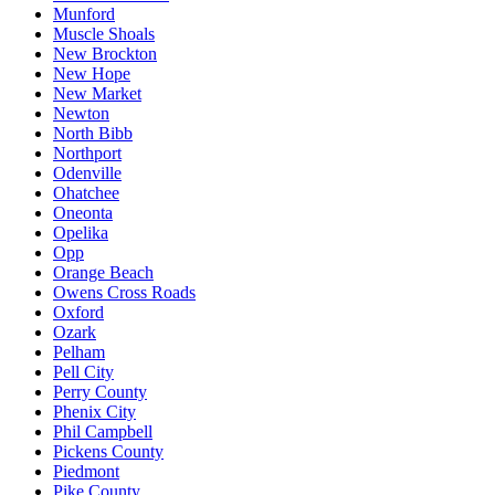
Munford
Muscle Shoals
New Brockton
New Hope
New Market
Newton
North Bibb
Northport
Odenville
Ohatchee
Oneonta
Opelika
Opp
Orange Beach
Owens Cross Roads
Oxford
Ozark
Pelham
Pell City
Perry County
Phenix City
Phil Campbell
Pickens County
Piedmont
Pike County