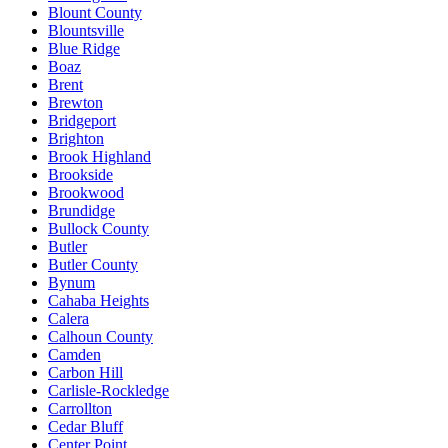
Blount County
Blountsville
Blue Ridge
Boaz
Brent
Brewton
Bridgeport
Brighton
Brook Highland
Brookside
Brookwood
Brundidge
Bullock County
Butler
Butler County
Bynum
Cahaba Heights
Calera
Calhoun County
Camden
Carbon Hill
Carlisle-Rockledge
Carrollton
Cedar Bluff
Center Point