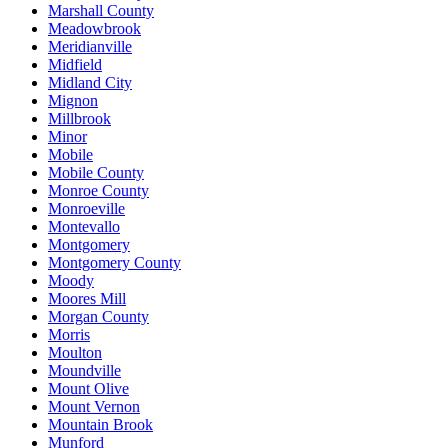
Marshall County
Meadowbrook
Meridianville
Midfield
Midland City
Mignon
Millbrook
Minor
Mobile
Mobile County
Monroe County
Monroeville
Montevallo
Montgomery
Montgomery County
Moody
Moores Mill
Morgan County
Morris
Moulton
Moundville
Mount Olive
Mount Vernon
Mountain Brook
Munford