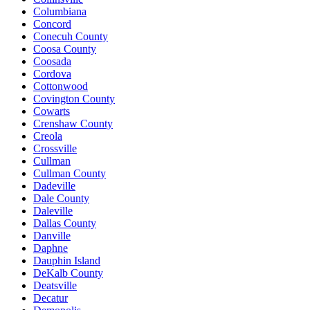
Columbiana
Concord
Conecuh County
Coosa County
Coosada
Cordova
Cottonwood
Covington County
Cowarts
Crenshaw County
Creola
Crossville
Cullman
Cullman County
Dadeville
Dale County
Daleville
Dallas County
Danville
Daphne
Dauphin Island
DeKalb County
Deatsville
Decatur