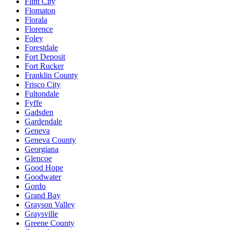
Flint City
Flomaton
Florala
Florence
Foley
Forestdale
Fort Deposit
Fort Rucker
Franklin County
Frisco City
Fultondale
Fyffe
Gadsden
Gardendale
Geneva
Geneva County
Georgiana
Glencoe
Good Hope
Goodwater
Gordo
Grand Bay
Grayson Valley
Graysville
Greene County