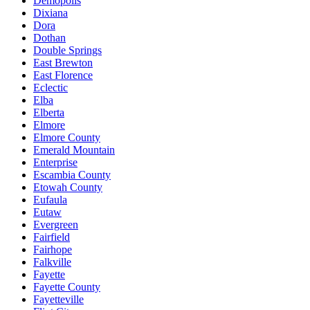
Demopolis
Dixiana
Dora
Dothan
Double Springs
East Brewton
East Florence
Eclectic
Elba
Elberta
Elmore
Elmore County
Emerald Mountain
Enterprise
Escambia County
Etowah County
Eufaula
Eutaw
Evergreen
Fairfield
Fairhope
Falkville
Fayette
Fayette County
Fayetteville