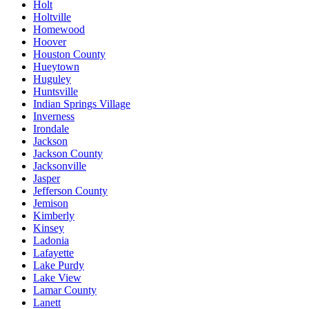
Holt
Holtville
Homewood
Hoover
Houston County
Hueytown
Huguley
Huntsville
Indian Springs Village
Inverness
Irondale
Jackson
Jackson County
Jacksonville
Jasper
Jefferson County
Jemison
Kimberly
Kinsey
Ladonia
Lafayette
Lake Purdy
Lake View
Lamar County
Lanett