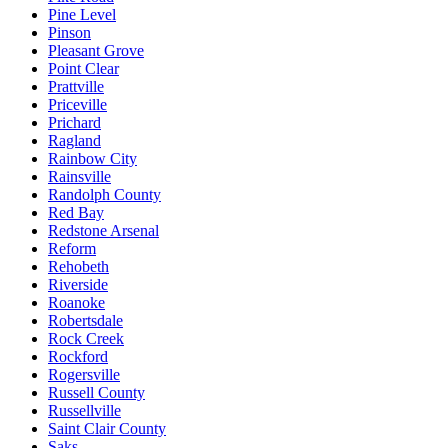
Pine Level
Pinson
Pleasant Grove
Point Clear
Prattville
Priceville
Prichard
Ragland
Rainbow City
Rainsville
Randolph County
Red Bay
Redstone Arsenal
Reform
Rehobeth
Riverside
Roanoke
Robertsdale
Rock Creek
Rockford
Rogersville
Russell County
Russellville
Saint Clair County
Saks