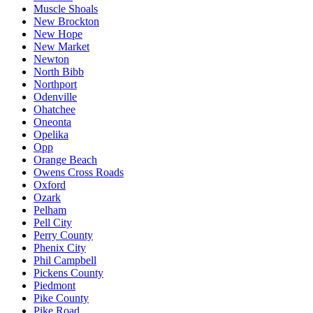
Muscle Shoals
New Brockton
New Hope
New Market
Newton
North Bibb
Northport
Odenville
Ohatchee
Oneonta
Opelika
Opp
Orange Beach
Owens Cross Roads
Oxford
Ozark
Pelham
Pell City
Perry County
Phenix City
Phil Campbell
Pickens County
Piedmont
Pike County
Pike Road