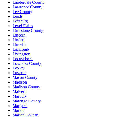
Lauderdale County
Lawrence County
Lee County
Leeds
Leesburg
Level Plains
Limestone County
Lincoln
Linden
Lineville
Lipscomb
Livingston
Locust Fork
Lowndes County
Loxley
Luverne
Macon County
Madison
Madison County
Malvern
Marbury
Marengo County
Margaret
Marion
Marion County