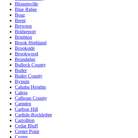
Blountsville
Blue Ridge
Boaz
Brent
Brewton
Bridgeport
Brighton
Brook Highland
Brookside
Brookwood
Brundidge
Bullock County
Butler
Butler County
Bynum
Cahaba Heights
Calera
Calhoun County
Camden
Carbon Hill
Carlisle-Rockledge
Carrollton
Cedar Bluff
Center Point
Centre