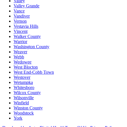
Valley
Valley Grande
Vance
Vandiver
Vernon
Vestavia Hills
Vincent
Walker County
Warrior
Washington County
Weaver
Webb
Wedowee
West Blocton
West End-Cobb Town
Westover
Wetumpka
Whitesboro
Wilcox County
Wilsonville
Winfield
Winston County
Woodstock
York