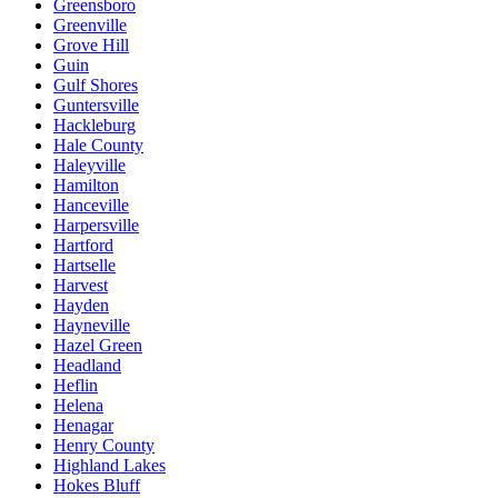
Greensboro
Greenville
Grove Hill
Guin
Gulf Shores
Guntersville
Hackleburg
Hale County
Haleyville
Hamilton
Hanceville
Harpersville
Hartford
Hartselle
Harvest
Hayden
Hayneville
Hazel Green
Headland
Heflin
Helena
Henagar
Henry County
Highland Lakes
Hokes Bluff