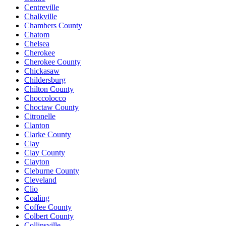
Centreville
Chalkville
Chambers County
Chatom
Chelsea
Cherokee
Cherokee County
Chickasaw
Childersburg
Chilton County
Choccolocco
Choctaw County
Citronelle
Clanton
Clarke County
Clay
Clay County
Clayton
Cleburne County
Cleveland
Clio
Coaling
Coffee County
Colbert County
Collinsville