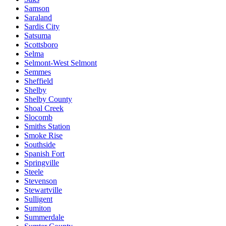
Samson
Saraland
Sardis City
Satsuma
Scottsboro
Selma
Selmont-West Selmont
Semmes
Sheffield
Shelby
Shelby County
Shoal Creek
Slocomb
Smiths Station
Smoke Rise
Southside
Spanish Fort
Springville
Steele
Stevenson
Stewartville
Sulligent
Sumiton
Summerdale