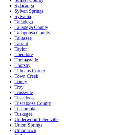
Sumter County
Sylacauga
Sylvan Springs
Sylvania
Talladega
Talladega County
Tallapoosa County
Tallassee
Tarrant
Taylor
Theodore
Thomasville
Thorsby
Tillmans Corner
Town Creek
Trinity
Troy
Trussville
Tuscaloosa
Tuscaloosa County
Tuscumbia
Tuskegee
Underwood-Petersville
Union Springs
Uniontown