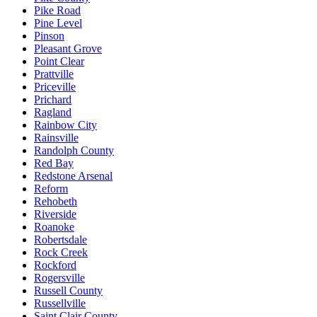
Pike Road
Pine Level
Pinson
Pleasant Grove
Point Clear
Prattville
Priceville
Prichard
Ragland
Rainbow City
Rainsville
Randolph County
Red Bay
Redstone Arsenal
Reform
Rehobeth
Riverside
Roanoke
Robertsdale
Rock Creek
Rockford
Rogersville
Russell County
Russellville
Saint Clair County