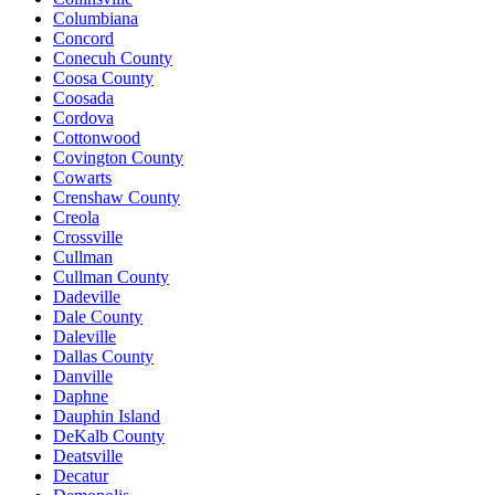
Columbiana
Concord
Conecuh County
Coosa County
Coosada
Cordova
Cottonwood
Covington County
Cowarts
Crenshaw County
Creola
Crossville
Cullman
Cullman County
Dadeville
Dale County
Daleville
Dallas County
Danville
Daphne
Dauphin Island
DeKalb County
Deatsville
Decatur