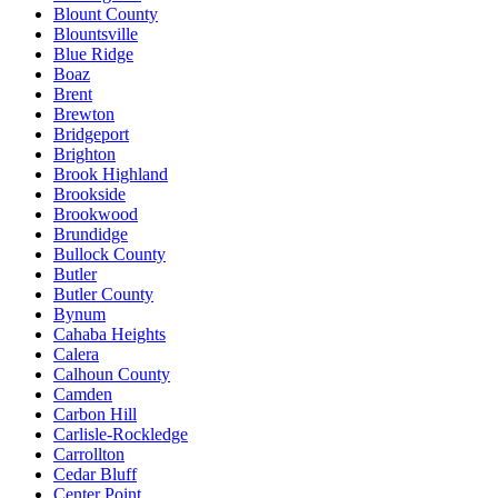
Blount County
Blountsville
Blue Ridge
Boaz
Brent
Brewton
Bridgeport
Brighton
Brook Highland
Brookside
Brookwood
Brundidge
Bullock County
Butler
Butler County
Bynum
Cahaba Heights
Calera
Calhoun County
Camden
Carbon Hill
Carlisle-Rockledge
Carrollton
Cedar Bluff
Center Point