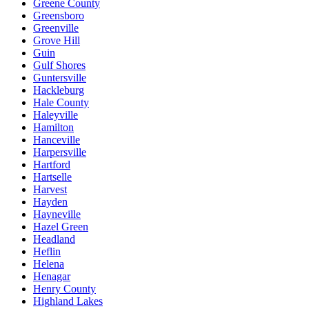
Greene County
Greensboro
Greenville
Grove Hill
Guin
Gulf Shores
Guntersville
Hackleburg
Hale County
Haleyville
Hamilton
Hanceville
Harpersville
Hartford
Hartselle
Harvest
Hayden
Hayneville
Hazel Green
Headland
Heflin
Helena
Henagar
Henry County
Highland Lakes