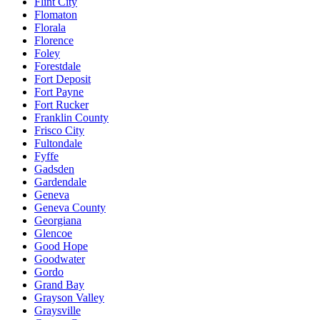
Flint City
Flomaton
Florala
Florence
Foley
Forestdale
Fort Deposit
Fort Payne
Fort Rucker
Franklin County
Frisco City
Fultondale
Fyffe
Gadsden
Gardendale
Geneva
Geneva County
Georgiana
Glencoe
Good Hope
Goodwater
Gordo
Grand Bay
Grayson Valley
Graysville