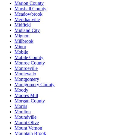
Marion County
Marshall County
Meadowbrook
Meridianville
Midfield
Midland City
Mignon
Millbrook
Minor
Mobile
Mobile County
Monroe County
Monroeville
Montevallo
Montgomery
Montgomery County
Moody
Moores Mill
Morgan County
Morris
Moulton
Moundville
Mount Olive
Mount Vernon
Mountain Brook