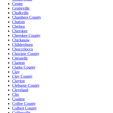
Centre
Centreville
Chalkville
Chambers County
Chatom
Chelsea
Cherokee
Cherokee County
Chickasaw
Childersburg
Choccolocco
Choctaw County
Citronelle
Clanton
Clarke County
Clay
Clay County
Clayton
Cleburne County
Cleveland
Clio
Coaling
Coffee County
Colbert County
Collinsville