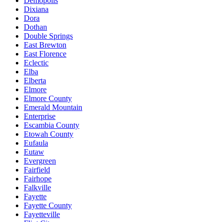
Demopolis
Dixiana
Dora
Dothan
Double Springs
East Brewton
East Florence
Eclectic
Elba
Elberta
Elmore
Elmore County
Emerald Mountain
Enterprise
Escambia County
Etowah County
Eufaula
Eutaw
Evergreen
Fairfield
Fairhope
Falkville
Fayette
Fayette County
Fayetteville