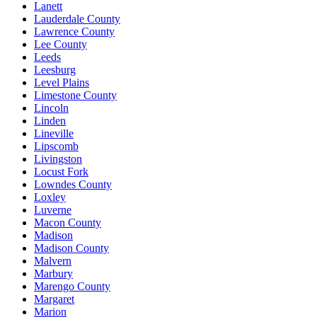
Lanett
Lauderdale County
Lawrence County
Lee County
Leeds
Leesburg
Level Plains
Limestone County
Lincoln
Linden
Lineville
Lipscomb
Livingston
Locust Fork
Lowndes County
Loxley
Luverne
Macon County
Madison
Madison County
Malvern
Marbury
Marengo County
Margaret
Marion