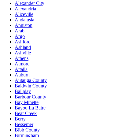
Alexander City
Alexandria
Aliceville
Andalusia
Anniston
Arab
Argo
Ashford
Ashland
Ashville
Athens
Atmore
Attalla
Auburn
Autauga County
Baldwin County
Ballplay
Barbour County
Bay Minette
Bayou La Batre
Bear Creek
Berry
Bessemer
Bibb County
Birmingham