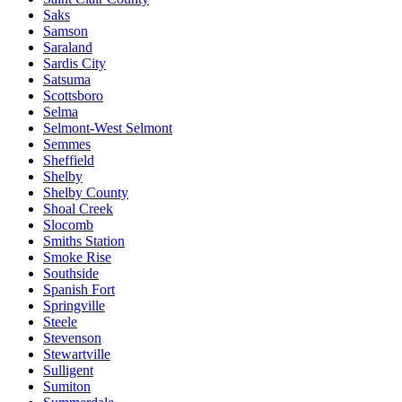
Saks
Samson
Saraland
Sardis City
Satsuma
Scottsboro
Selma
Selmont-West Selmont
Semmes
Sheffield
Shelby
Shelby County
Shoal Creek
Slocomb
Smiths Station
Smoke Rise
Southside
Spanish Fort
Springville
Steele
Stevenson
Stewartville
Sulligent
Sumiton