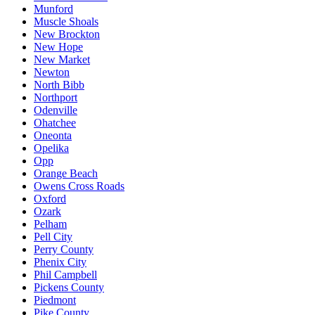
Munford
Muscle Shoals
New Brockton
New Hope
New Market
Newton
North Bibb
Northport
Odenville
Ohatchee
Oneonta
Opelika
Opp
Orange Beach
Owens Cross Roads
Oxford
Ozark
Pelham
Pell City
Perry County
Phenix City
Phil Campbell
Pickens County
Piedmont
Pike County