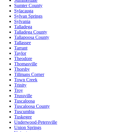
Summerdale
Sumter County
Sylacauga
Sylvan Springs
Sylvania
Talladega
Talladega County
Tallapoosa County
Tallassee
Tarrant
Taylor
Theodore
Thomasville
Thorsby
Tillmans Corner
Town Creek
Trinity
Troy
Trussville
Tuscaloosa
Tuscaloosa County
Tuscumbia
Tuskegee
Underwood-Petersville
Union Springs