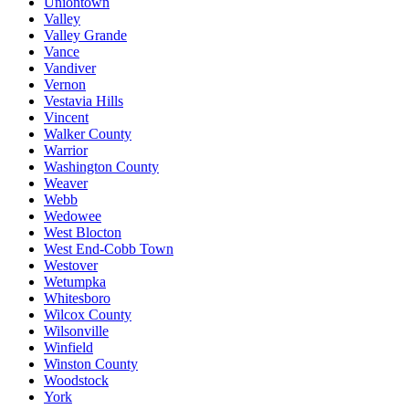
Uniontown
Valley
Valley Grande
Vance
Vandiver
Vernon
Vestavia Hills
Vincent
Walker County
Warrior
Washington County
Weaver
Webb
Wedowee
West Blocton
West End-Cobb Town
Westover
Wetumpka
Whitesboro
Wilcox County
Wilsonville
Winfield
Winston County
Woodstock
York