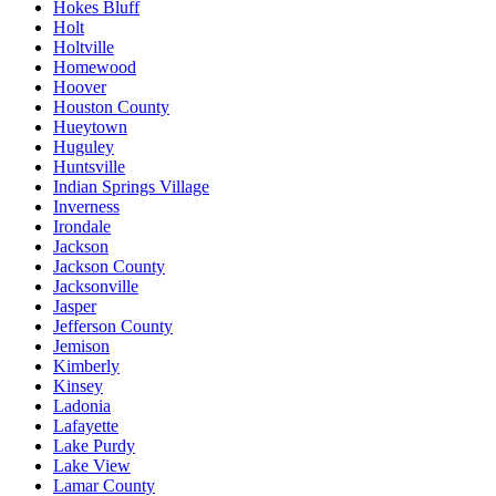
Hokes Bluff
Holt
Holtville
Homewood
Hoover
Houston County
Hueytown
Huguley
Huntsville
Indian Springs Village
Inverness
Irondale
Jackson
Jackson County
Jacksonville
Jasper
Jefferson County
Jemison
Kimberly
Kinsey
Ladonia
Lafayette
Lake Purdy
Lake View
Lamar County