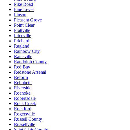
Pike Road
Pine Level
Pinson
Pleasant Grove
Point Clear
Prattville
Priceville
Prichard
Ragland
Rainbow City
Rainsville
Randolph County
Red Bay
Redstone Arsenal
Reform
Rehobeth
Riverside
Roanoke
Robertsdale
Rock Creek
Rockford
Rogersville
Russell County
Russellville
Saint Clair County