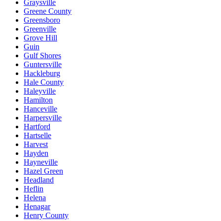
Graysville
Greene County
Greensboro
Greenville
Grove Hill
Guin
Gulf Shores
Guntersville
Hackleburg
Hale County
Haleyville
Hamilton
Hanceville
Harpersville
Hartford
Hartselle
Harvest
Hayden
Hayneville
Hazel Green
Headland
Heflin
Helena
Henagar
Henry County