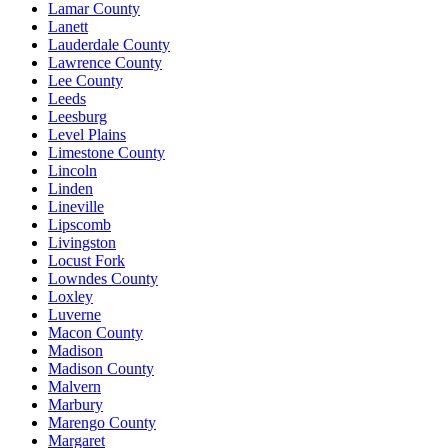
Lamar County
Lanett
Lauderdale County
Lawrence County
Lee County
Leeds
Leesburg
Level Plains
Limestone County
Lincoln
Linden
Lineville
Lipscomb
Livingston
Locust Fork
Lowndes County
Loxley
Luverne
Macon County
Madison
Madison County
Malvern
Marbury
Marengo County
Margaret