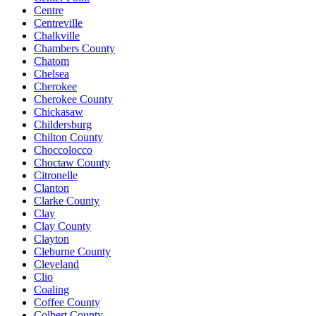
Centre
Centreville
Chalkville
Chambers County
Chatom
Chelsea
Cherokee
Cherokee County
Chickasaw
Childersburg
Chilton County
Choccolocco
Choctaw County
Citronelle
Clanton
Clarke County
Clay
Clay County
Clayton
Cleburne County
Cleveland
Clio
Coaling
Coffee County
Colbert County