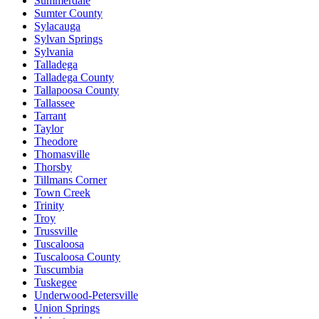
Summerdale
Sumter County
Sylacauga
Sylvan Springs
Sylvania
Talladega
Talladega County
Tallapoosa County
Tallassee
Tarrant
Taylor
Theodore
Thomasville
Thorsby
Tillmans Corner
Town Creek
Trinity
Troy
Trussville
Tuscaloosa
Tuscaloosa County
Tuscumbia
Tuskegee
Underwood-Petersville
Union Springs