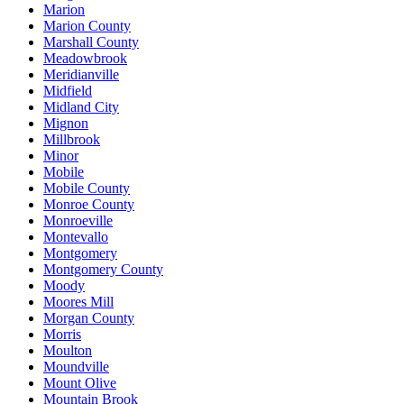
Marion
Marion County
Marshall County
Meadowbrook
Meridianville
Midfield
Midland City
Mignon
Millbrook
Minor
Mobile
Mobile County
Monroe County
Monroeville
Montevallo
Montgomery
Montgomery County
Moody
Moores Mill
Morgan County
Morris
Moulton
Moundville
Mount Olive
Mountain Brook