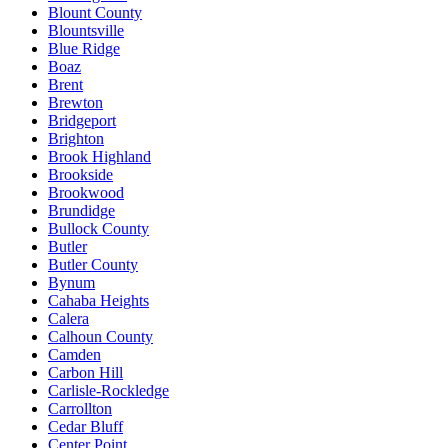
Blount County
Blountsville
Blue Ridge
Boaz
Brent
Brewton
Bridgeport
Brighton
Brook Highland
Brookside
Brookwood
Brundidge
Bullock County
Butler
Butler County
Bynum
Cahaba Heights
Calera
Calhoun County
Camden
Carbon Hill
Carlisle-Rockledge
Carrollton
Cedar Bluff
Center Point