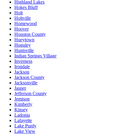
Highland Lakes
Hokes Bluff
Holt
Holtville
Homewood
Hoover
Houston County
Hueytown
Huguley
Huntsville
Indian Springs Village
Inverness
Irondale
Jackson
Jackson County
Jacksonville
Jasper
Jefferson County
Jemison
Kimberly
Kinsey
Ladonia
Lafayette
Lake Purdy
Lake View