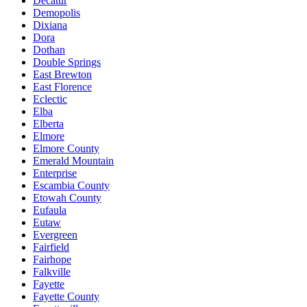
Decatur
Demopolis
Dixiana
Dora
Dothan
Double Springs
East Brewton
East Florence
Eclectic
Elba
Elberta
Elmore
Elmore County
Emerald Mountain
Enterprise
Escambia County
Etowah County
Eufaula
Eutaw
Evergreen
Fairfield
Fairhope
Falkville
Fayette
Fayette County