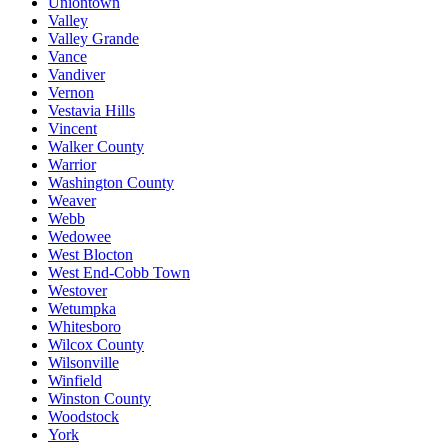
Uniontown
Valley
Valley Grande
Vance
Vandiver
Vernon
Vestavia Hills
Vincent
Walker County
Warrior
Washington County
Weaver
Webb
Wedowee
West Blocton
West End-Cobb Town
Westover
Wetumpka
Whitesboro
Wilcox County
Wilsonville
Winfield
Winston County
Woodstock
York