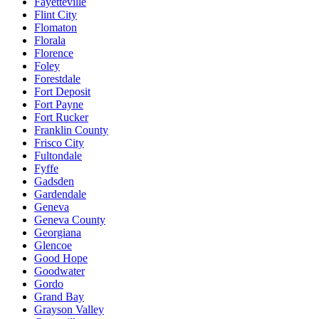
Fayetteville
Flint City
Flomaton
Florala
Florence
Foley
Forestdale
Fort Deposit
Fort Payne
Fort Rucker
Franklin County
Frisco City
Fultondale
Fyffe
Gadsden
Gardendale
Geneva
Geneva County
Georgiana
Glencoe
Good Hope
Goodwater
Gordo
Grand Bay
Grayson Valley