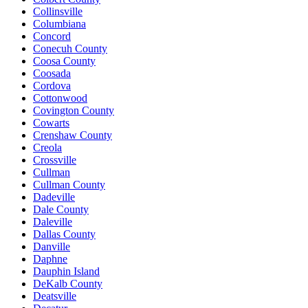
Collinsville
Columbiana
Concord
Conecuh County
Coosa County
Coosada
Cordova
Cottonwood
Covington County
Cowarts
Crenshaw County
Creola
Crossville
Cullman
Cullman County
Dadeville
Dale County
Daleville
Dallas County
Danville
Daphne
Dauphin Island
DeKalb County
Deatsville