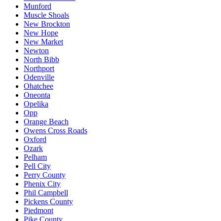
Munford
Muscle Shoals
New Brockton
New Hope
New Market
Newton
North Bibb
Northport
Odenville
Ohatchee
Oneonta
Opelika
Opp
Orange Beach
Owens Cross Roads
Oxford
Ozark
Pelham
Pell City
Perry County
Phenix City
Phil Campbell
Pickens County
Piedmont
Pike County