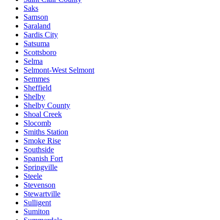
Saks
Samson
Saraland
Sardis City
Satsuma
Scottsboro
Selma
Selmont-West Selmont
Semmes
Sheffield
Shelby
Shelby County
Shoal Creek
Slocomb
Smiths Station
Smoke Rise
Southside
Spanish Fort
Springville
Steele
Stevenson
Stewartville
Sulligent
Sumiton