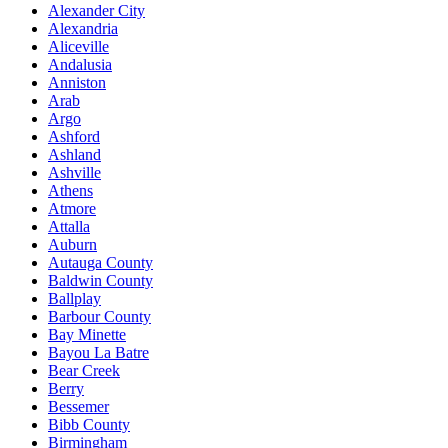
Alexander City
Alexandria
Aliceville
Andalusia
Anniston
Arab
Argo
Ashford
Ashland
Ashville
Athens
Atmore
Attalla
Auburn
Autauga County
Baldwin County
Ballplay
Barbour County
Bay Minette
Bayou La Batre
Bear Creek
Berry
Bessemer
Bibb County
Birmingham