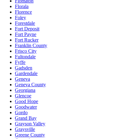
Flomaton
Florala
Florence
Foley
Forestdale
Fort Deposit
Fort Payne
Fort Rucker
Franklin County
Frisco City
Fultondale
Fyffe
Gadsden
Gardendale
Geneva
Geneva County
Georgiana
Glencoe
Good Hope
Goodwater
Gordo
Grand Bay
Grayson Valley
Graysville
Greene County