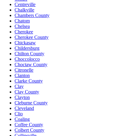
Centreville
Chalkville
Chambers County
Chatom
Chelsea
Cherokee
Cherokee County
Chickasaw
Childersburg
Chilton County
Choccolocco
Choctaw County
Citronelle
Clanton
Clarke County
Clay
Clay County
Clayton
Cleburne County
Cleveland
Clio
Coaling
Coffee County
Colbert County
Collinsville