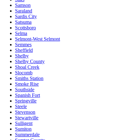
Samson
Saraland
Sardis City
Satsuma
Scottsboro
Selma
Selmont-West Selmont
Semmes
Sheffield
Shelby
Shelby County
Shoal Creek
Slocomb
Smiths Station
Smoke Rise
Southside
Spanish Fort
Springville
Steele
Stevenson
Stewartville
Sulligent
Sumiton
Summerdale