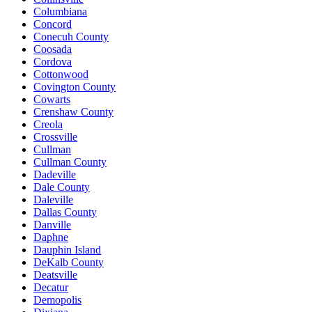
Columbiana
Concord
Conecuh County
Coosada
Cordova
Cottonwood
Covington County
Cowarts
Crenshaw County
Creola
Crossville
Cullman
Cullman County
Dadeville
Dale County
Daleville
Dallas County
Danville
Daphne
Dauphin Island
DeKalb County
Deatsville
Decatur
Demopolis