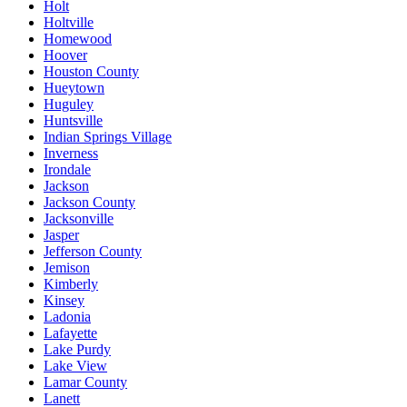
Holt
Holtville
Homewood
Hoover
Houston County
Hueytown
Huguley
Huntsville
Indian Springs Village
Inverness
Irondale
Jackson
Jackson County
Jacksonville
Jasper
Jefferson County
Jemison
Kimberly
Kinsey
Ladonia
Lafayette
Lake Purdy
Lake View
Lamar County
Lanett