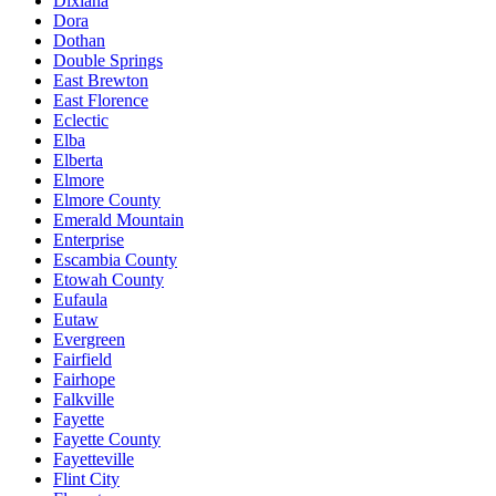
Dixiana
Dora
Dothan
Double Springs
East Brewton
East Florence
Eclectic
Elba
Elberta
Elmore
Elmore County
Emerald Mountain
Enterprise
Escambia County
Etowah County
Eufaula
Eutaw
Evergreen
Fairfield
Fairhope
Falkville
Fayette
Fayette County
Fayetteville
Flint City