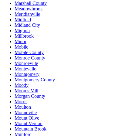
Marshall County
Meadowbrook
Meridianville
Midfield
Midland City
Mignon
Millbrook
Minor
Mobile
Mobile County
Monroe County
Monroeville
Montevallo
Montgomery
Montgomery County
Moody
Moores Mill
Morgan County
Morris
Moulton
Moundville
Mount Olive
Mount Vernon
Mountain Brook
Munford