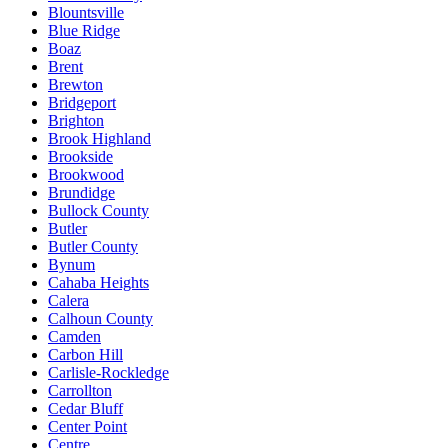
Blountsville
Blue Ridge
Boaz
Brent
Brewton
Bridgeport
Brighton
Brook Highland
Brookside
Brookwood
Brundidge
Bullock County
Butler
Butler County
Bynum
Cahaba Heights
Calera
Calhoun County
Camden
Carbon Hill
Carlisle-Rockledge
Carrollton
Cedar Bluff
Center Point
Centre