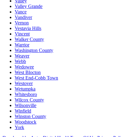
Valley
Valley Grande
Vance
Vandiver
Vernon
Vestavia Hills
Vincent
Walker County
Warrior
Washington County
Weaver
Webb
Wedowee
West Blocton
West End-Cobb Town
Westover
Wetumpka
Whitesboro
Wilcox County
Wilsonville
Winfield
Winston County
Woodstock
York