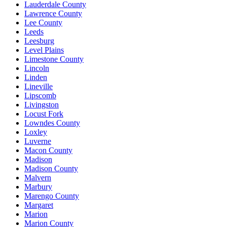
Lauderdale County
Lawrence County
Lee County
Leeds
Leesburg
Level Plains
Limestone County
Lincoln
Linden
Lineville
Lipscomb
Livingston
Locust Fork
Lowndes County
Loxley
Luverne
Macon County
Madison
Madison County
Malvern
Marbury
Marengo County
Margaret
Marion
Marion County