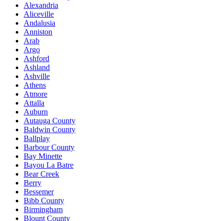
Alexandria
Aliceville
Andalusia
Anniston
Arab
Argo
Ashford
Ashland
Ashville
Athens
Atmore
Attalla
Auburn
Autauga County
Baldwin County
Ballplay
Barbour County
Bay Minette
Bayou La Batre
Bear Creek
Berry
Bessemer
Bibb County
Birmingham
Blount County