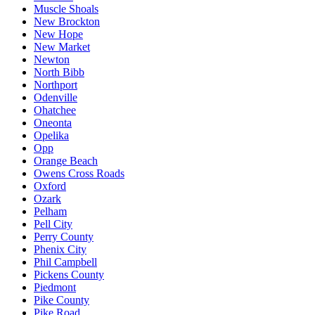
Muscle Shoals
New Brockton
New Hope
New Market
Newton
North Bibb
Northport
Odenville
Ohatchee
Oneonta
Opelika
Opp
Orange Beach
Owens Cross Roads
Oxford
Ozark
Pelham
Pell City
Perry County
Phenix City
Phil Campbell
Pickens County
Piedmont
Pike County
Pike Road