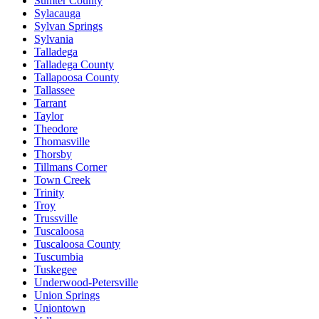
Sumter County
Sylacauga
Sylvan Springs
Sylvania
Talladega
Talladega County
Tallapoosa County
Tallassee
Tarrant
Taylor
Theodore
Thomasville
Thorsby
Tillmans Corner
Town Creek
Trinity
Troy
Trussville
Tuscaloosa
Tuscaloosa County
Tuscumbia
Tuskegee
Underwood-Petersville
Union Springs
Uniontown