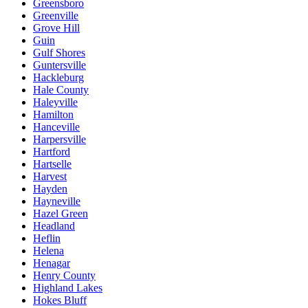
Greensboro
Greenville
Grove Hill
Guin
Gulf Shores
Guntersville
Hackleburg
Hale County
Haleyville
Hamilton
Hanceville
Harpersville
Hartford
Hartselle
Harvest
Hayden
Hayneville
Hazel Green
Headland
Heflin
Helena
Henagar
Henry County
Highland Lakes
Hokes Bluff