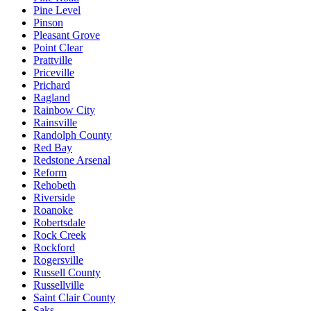
Pine Level
Pinson
Pleasant Grove
Point Clear
Prattville
Priceville
Prichard
Ragland
Rainbow City
Rainsville
Randolph County
Red Bay
Redstone Arsenal
Reform
Rehobeth
Riverside
Roanoke
Robertsdale
Rock Creek
Rockford
Rogersville
Russell County
Russellville
Saint Clair County
Saks