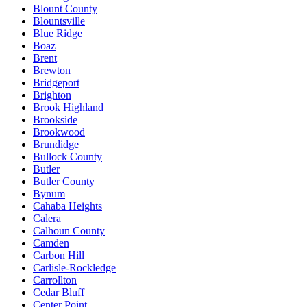
Blount County
Blountsville
Blue Ridge
Boaz
Brent
Brewton
Bridgeport
Brighton
Brook Highland
Brookside
Brookwood
Brundidge
Bullock County
Butler
Butler County
Bynum
Cahaba Heights
Calera
Calhoun County
Camden
Carbon Hill
Carlisle-Rockledge
Carrollton
Cedar Bluff
Center Point