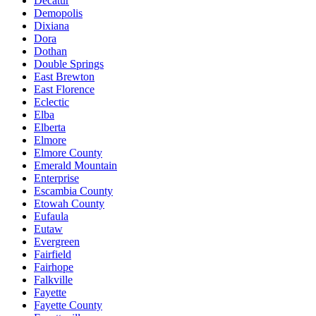
Decatur
Demopolis
Dixiana
Dora
Dothan
Double Springs
East Brewton
East Florence
Eclectic
Elba
Elberta
Elmore
Elmore County
Emerald Mountain
Enterprise
Escambia County
Etowah County
Eufaula
Eutaw
Evergreen
Fairfield
Fairhope
Falkville
Fayette
Fayette County