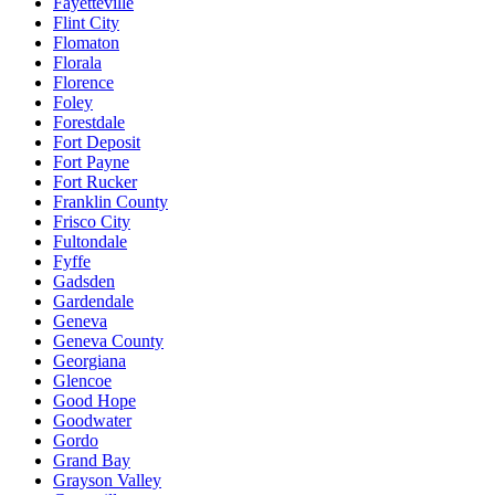
Fayetteville
Flint City
Flomaton
Florala
Florence
Foley
Forestdale
Fort Deposit
Fort Payne
Fort Rucker
Franklin County
Frisco City
Fultondale
Fyffe
Gadsden
Gardendale
Geneva
Geneva County
Georgiana
Glencoe
Good Hope
Goodwater
Gordo
Grand Bay
Grayson Valley