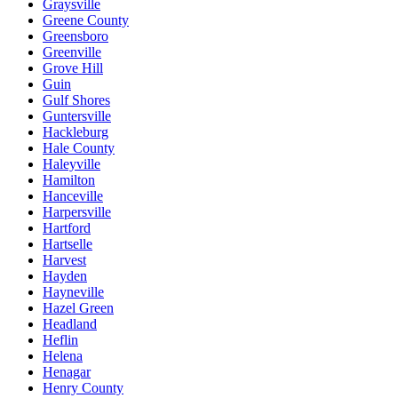
Graysville
Greene County
Greensboro
Greenville
Grove Hill
Guin
Gulf Shores
Guntersville
Hackleburg
Hale County
Haleyville
Hamilton
Hanceville
Harpersville
Hartford
Hartselle
Harvest
Hayden
Hayneville
Hazel Green
Headland
Heflin
Helena
Henagar
Henry County