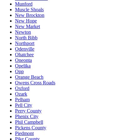
Munford
Muscle Shoals
New Brockton
New Hope
New Market
Newton
North Bibb
Northport
Odenville
Ohatchee
Oneonta
Opelika
Opp
Orange Beach
Owens Cross Roads
Oxford
Ozark
Pelham
Pell City
Perry County
Phenix City
Phil Campbell
Pickens County
Piedmont
Pike County