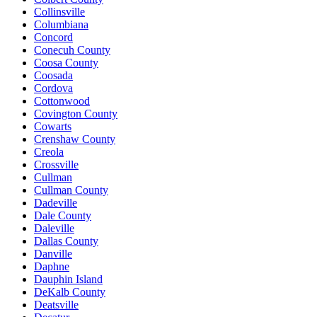
Collinsville
Columbiana
Concord
Conecuh County
Coosa County
Coosada
Cordova
Cottonwood
Covington County
Cowarts
Crenshaw County
Creola
Crossville
Cullman
Cullman County
Dadeville
Dale County
Daleville
Dallas County
Danville
Daphne
Dauphin Island
DeKalb County
Deatsville