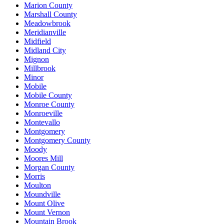
Marion County
Marshall County
Meadowbrook
Meridianville
Midfield
Midland City
Mignon
Millbrook
Minor
Mobile
Mobile County
Monroe County
Monroeville
Montevallo
Montgomery
Montgomery County
Moody
Moores Mill
Morgan County
Morris
Moulton
Moundville
Mount Olive
Mount Vernon
Mountain Brook