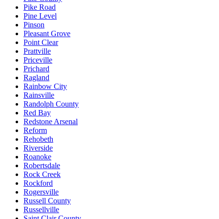
Pike Road
Pine Level
Pinson
Pleasant Grove
Point Clear
Prattville
Priceville
Prichard
Ragland
Rainbow City
Rainsville
Randolph County
Red Bay
Redstone Arsenal
Reform
Rehobeth
Riverside
Roanoke
Robertsdale
Rock Creek
Rockford
Rogersville
Russell County
Russellville
Saint Clair County