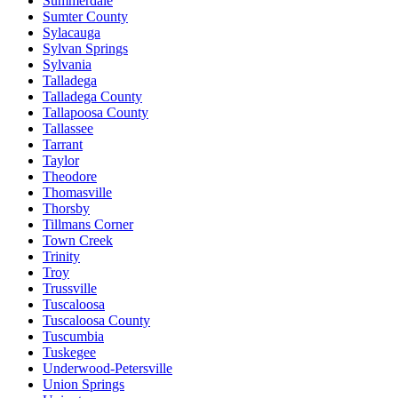
Summerdale
Sumter County
Sylacauga
Sylvan Springs
Sylvania
Talladega
Talladega County
Tallapoosa County
Tallassee
Tarrant
Taylor
Theodore
Thomasville
Thorsby
Tillmans Corner
Town Creek
Trinity
Troy
Trussville
Tuscaloosa
Tuscaloosa County
Tuscumbia
Tuskegee
Underwood-Petersville
Union Springs