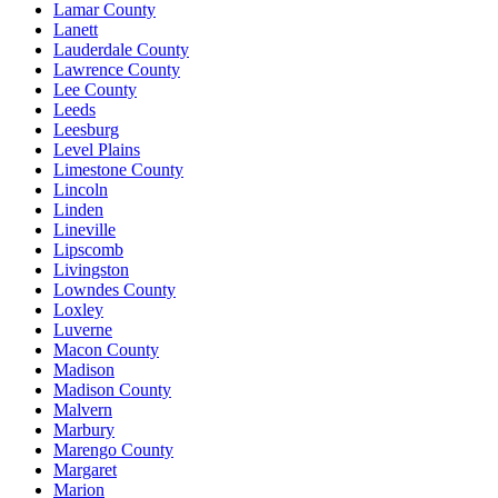
Lamar County
Lanett
Lauderdale County
Lawrence County
Lee County
Leeds
Leesburg
Level Plains
Limestone County
Lincoln
Linden
Lineville
Lipscomb
Livingston
Lowndes County
Loxley
Luverne
Macon County
Madison
Madison County
Malvern
Marbury
Marengo County
Margaret
Marion