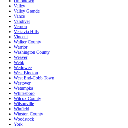
Uniontown
Valley
Valley Grande
Vance
Vandiver
Vernon
Vestavia Hills
Vincent
Walker County
Warrior
Washington County
Weaver
Webb
Wedowee
West Blocton
West End-Cobb Town
Westover
Wetumpka
Whitesboro
Wilcox County
Wilsonville
Winfield
Winston County
Woodstock
York