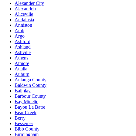
Alexander City
Alexandria
Aliceville
Andalusia
Anniston
Arab
Argo
Ashford
Ashland
Ashville
Athens
Atmore
Attalla
Auburn
Autauga County
Baldwin County
Ballplay
Barbour County
Bay Minette
Bayou La Batre
Bear Creek
Berry
Bessemer
Bibb County
Birmingham