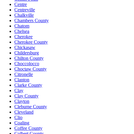
Centre
Centreville
Chalkville
Chambers County
Chatom
Chelsea
Cherokee
Cherokee County
Chickasaw
Childersburg
Chilton County
Choccolocco
Choctaw County
Citronelle
Clanton
Clarke County
Clay
Clay County
Clayton
Cleburne County
Cleveland
Clio
Coaling
Coffee County
Colbert County