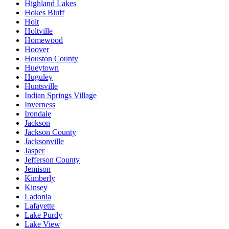
Highland Lakes
Hokes Bluff
Holt
Holtville
Homewood
Hoover
Houston County
Hueytown
Huguley
Huntsville
Indian Springs Village
Inverness
Irondale
Jackson
Jackson County
Jacksonville
Jasper
Jefferson County
Jemison
Kimberly
Kinsey
Ladonia
Lafayette
Lake Purdy
Lake View