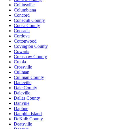
Collinsville
Columbiana
Concord
Conecuh County
Coosa County
Coosada
Cordova
Cottonwood
Covington County
Cowarts
Crenshaw County
Creola
Crossville
Cullman
Cullman County
Dadeville
Dale County
Daleville
Dallas County
Danville
Daphne
Dauphin Island
DeKalb County
Deatsville