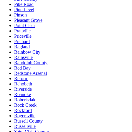
Pike Road
Pine Level
Pinson
Pleasant Grove
Point Clear
Prattville
Priceville
Prichard
Ragland
Rainbow City
Rainsville
Randolph County
Red Bay
Redstone Arsenal
Reform
Rehobeth
Riverside
Roanoke
Robertsdale
Rock Creek
Rockford
Rogersville
Russell County
Russellville
Saint Clair County