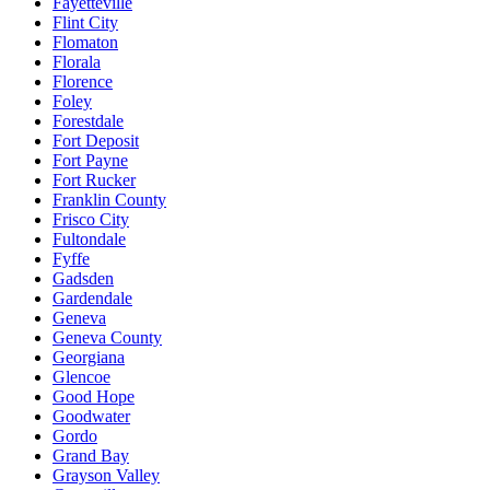
Fayetteville
Flint City
Flomaton
Florala
Florence
Foley
Forestdale
Fort Deposit
Fort Payne
Fort Rucker
Franklin County
Frisco City
Fultondale
Fyffe
Gadsden
Gardendale
Geneva
Geneva County
Georgiana
Glencoe
Good Hope
Goodwater
Gordo
Grand Bay
Grayson Valley