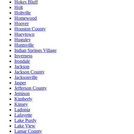
Hokes Bluff
Holt
Holtville
Homewood
Hoover
Houston County
Hueytown
Huguley
Huntsville
Indian Springs Village
Inverness
Irondale
Jackson
Jackson County
Jacksonville
Jasper
Jefferson County
Jemison
Kimberly
Kinsey
Ladonia
Lafayette
Lake Purdy
Lake View
Lamar County