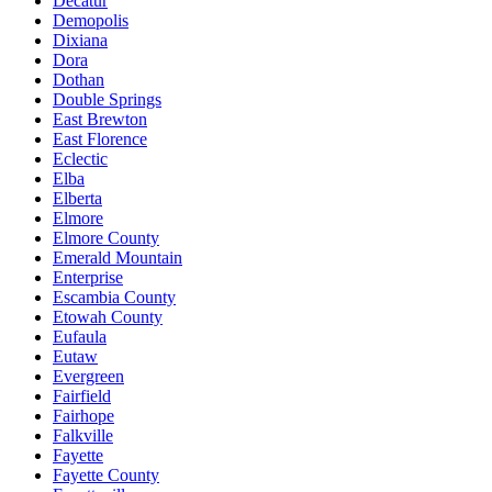
Decatur
Demopolis
Dixiana
Dora
Dothan
Double Springs
East Brewton
East Florence
Eclectic
Elba
Elberta
Elmore
Elmore County
Emerald Mountain
Enterprise
Escambia County
Etowah County
Eufaula
Eutaw
Evergreen
Fairfield
Fairhope
Falkville
Fayette
Fayette County