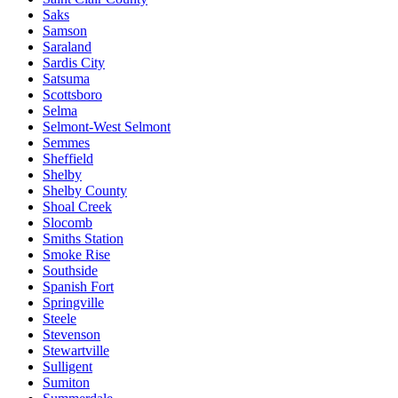
Saks
Samson
Saraland
Sardis City
Satsuma
Scottsboro
Selma
Selmont-West Selmont
Semmes
Sheffield
Shelby
Shelby County
Shoal Creek
Slocomb
Smiths Station
Smoke Rise
Southside
Spanish Fort
Springville
Steele
Stevenson
Stewartville
Sulligent
Sumiton