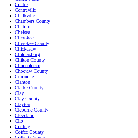
Centre
Centreville
Chalkville
Chambers County
Chatom
Chelsea
Cherokee
Cherokee County
Chickasaw
Childersburg
Chilton County
Choccolocco
Choctaw County
Citronelle
Clanton
Clarke County
Clay
Clay County
Clayton
Cleburne County
Cleveland
Clio
Coaling
Coffee County
Colbert County