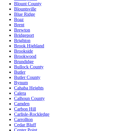
Blount County
Blountsville
Blue Ridge
Boaz
Brent
Brewton
Bridgeport
Brighton
Brook Highland
Brookside
Brookwood
Brundidge
Bullock County
Butler
Butler County
Bynum
Cahaba Heights
Calera
Calhoun County
Camden
Carbon Hill
Carlisle-Rockledge
Carrollton
Cedar Bluff
Center Point