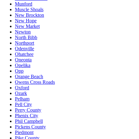
Munford
Muscle Shoals
New Brockton
New Hope
New Market
Newton
North Bibb
Northport
Odenville
Ohatchee
Oneonta
Opelika
Opp
Orange Beach
Owens Cross Roads
Oxford
Ozark
Pelham
Pell City
Perry County
Phenix City
Phil Campbell
Pickens County
Piedmont
Pike County