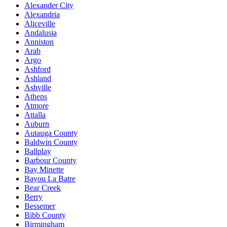
Alexander City
Alexandria
Aliceville
Andalusia
Anniston
Arab
Argo
Ashford
Ashland
Ashville
Athens
Atmore
Attalla
Auburn
Autauga County
Baldwin County
Ballplay
Barbour County
Bay Minette
Bayou La Batre
Bear Creek
Berry
Bessemer
Bibb County
Birmingham