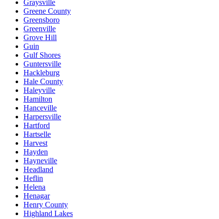
Graysville
Greene County
Greensboro
Greenville
Grove Hill
Guin
Gulf Shores
Guntersville
Hackleburg
Hale County
Haleyville
Hamilton
Hanceville
Harpersville
Hartford
Hartselle
Harvest
Hayden
Hayneville
Headland
Heflin
Helena
Henagar
Henry County
Highland Lakes