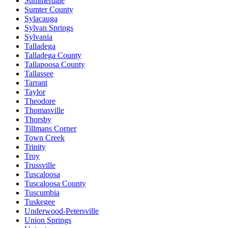
Summerdale
Sumter County
Sylacauga
Sylvan Springs
Sylvania
Talladega
Talladega County
Tallapoosa County
Tallassee
Tarrant
Taylor
Theodore
Thomasville
Thorsby
Tillmans Corner
Town Creek
Trinity
Troy
Trussville
Tuscaloosa
Tuscaloosa County
Tuscumbia
Tuskegee
Underwood-Petersville
Union Springs