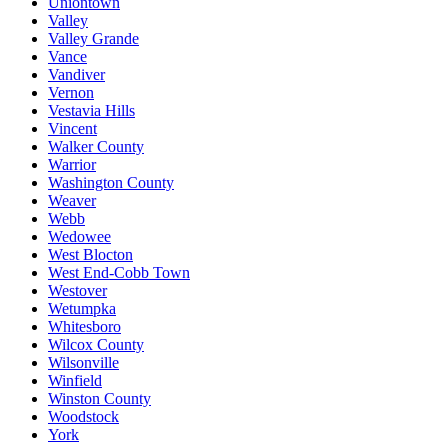
Uniontown
Valley
Valley Grande
Vance
Vandiver
Vernon
Vestavia Hills
Vincent
Walker County
Warrior
Washington County
Weaver
Webb
Wedowee
West Blocton
West End-Cobb Town
Westover
Wetumpka
Whitesboro
Wilcox County
Wilsonville
Winfield
Winston County
Woodstock
York