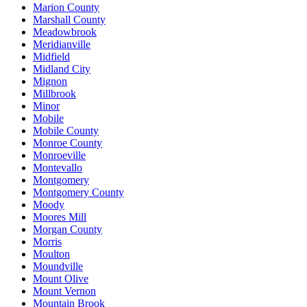
Marion County
Marshall County
Meadowbrook
Meridianville
Midfield
Midland City
Mignon
Millbrook
Minor
Mobile
Mobile County
Monroe County
Monroeville
Montevallo
Montgomery
Montgomery County
Moody
Moores Mill
Morgan County
Morris
Moulton
Moundville
Mount Olive
Mount Vernon
Mountain Brook