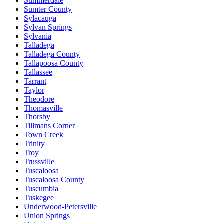
Summerdale
Sumter County
Sylacauga
Sylvan Springs
Sylvania
Talladega
Talladega County
Tallapoosa County
Tallassee
Tarrant
Taylor
Theodore
Thomasville
Thorsby
Tillmans Corner
Town Creek
Trinity
Troy
Trussville
Tuscaloosa
Tuscaloosa County
Tuscumbia
Tuskegee
Underwood-Petersville
Union Springs