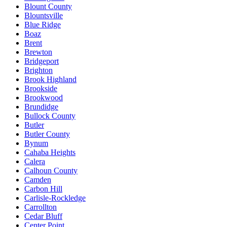
Blount County
Blountsville
Blue Ridge
Boaz
Brent
Brewton
Bridgeport
Brighton
Brook Highland
Brookside
Brookwood
Brundidge
Bullock County
Butler
Butler County
Bynum
Cahaba Heights
Calera
Calhoun County
Camden
Carbon Hill
Carlisle-Rockledge
Carrollton
Cedar Bluff
Center Point