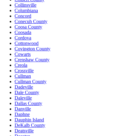
Collinsville
Columbiana
Concord
Conecuh County
Coosa County
Coosada
Cordova
Cottonwood
Covington County
Cowarts
Crenshaw County
Creola
Crossville
Cullman
Cullman County
Dadeville
Dale County
Daleville
Dallas County
Danville
Daphne
Dauphin Island
DeKalb County
Deatsville