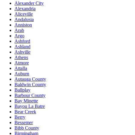
Alexander City
Alexandria
Aliceville
Andalusia
Anniston
Arab
Argo
Ashford
Ashland
Ashville
Athens
Atmore
Attalla
Auburn
Autauga County
Baldwin County
Ballplay
Barbour County
Bay Minette
Bayou La Batre
Bear Creek
Berry
Bessemer
Bibb County
Birmingham