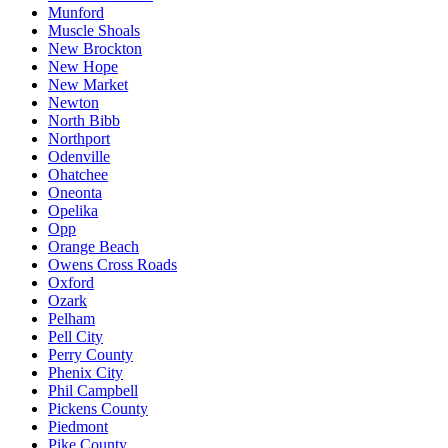
Munford
Muscle Shoals
New Brockton
New Hope
New Market
Newton
North Bibb
Northport
Odenville
Ohatchee
Oneonta
Opelika
Opp
Orange Beach
Owens Cross Roads
Oxford
Ozark
Pelham
Pell City
Perry County
Phenix City
Phil Campbell
Pickens County
Piedmont
Pike County