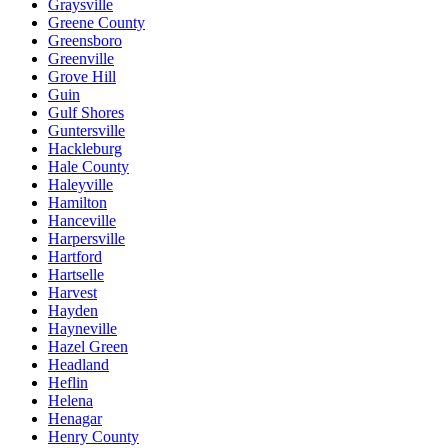
Graysville
Greene County
Greensboro
Greenville
Grove Hill
Guin
Gulf Shores
Guntersville
Hackleburg
Hale County
Haleyville
Hamilton
Hanceville
Harpersville
Hartford
Hartselle
Harvest
Hayden
Hayneville
Hazel Green
Headland
Heflin
Helena
Henagar
Henry County