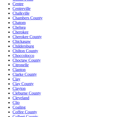
Centre
Centreville
Chalkville
Chambers County
Chatom
Chelsea
Cherokee
Cherokee County
Chickasaw
Childersburg
Chilton County
Choccolocco
Choctaw County
Citronelle
Clanton
Clarke County
Clay
Clay County
Clayton
Cleburne County
Cleveland
Clio
Coaling
Coffee County
Colbert County