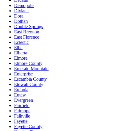
Decatur
Demopolis
Dixiana
Dora
Dothan
Double Springs
East Brewton
East Florence
Eclectic
Elba
Elberta
Elmore
Elmore County
Emerald Mountain
Enterprise
Escambia County
Etowah County
Eufaula
Eutaw
Evergreen
Fairfield
Fairhope
Falkville
Fayette
Fayette County