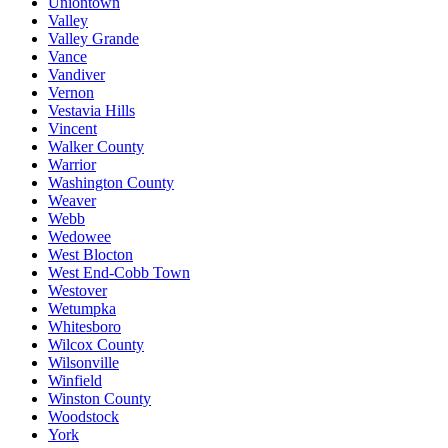
Uniontown
Valley
Valley Grande
Vance
Vandiver
Vernon
Vestavia Hills
Vincent
Walker County
Warrior
Washington County
Weaver
Webb
Wedowee
West Blocton
West End-Cobb Town
Westover
Wetumpka
Whitesboro
Wilcox County
Wilsonville
Winfield
Winston County
Woodstock
York