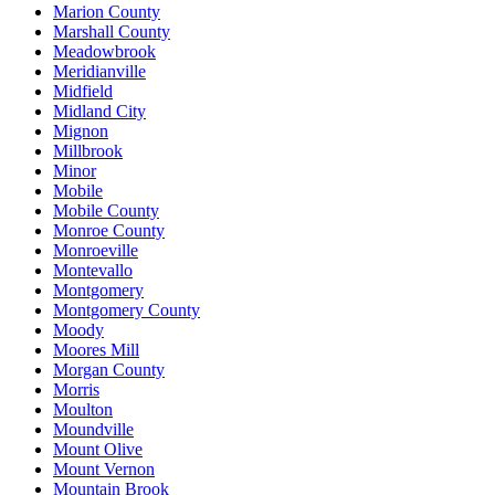
Marion County
Marshall County
Meadowbrook
Meridianville
Midfield
Midland City
Mignon
Millbrook
Minor
Mobile
Mobile County
Monroe County
Monroeville
Montevallo
Montgomery
Montgomery County
Moody
Moores Mill
Morgan County
Morris
Moulton
Moundville
Mount Olive
Mount Vernon
Mountain Brook