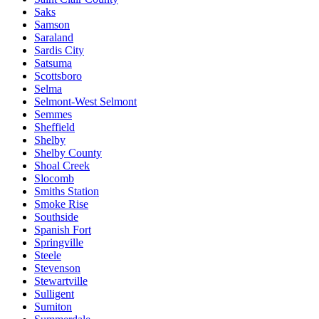
Saks
Samson
Saraland
Sardis City
Satsuma
Scottsboro
Selma
Selmont-West Selmont
Semmes
Sheffield
Shelby
Shelby County
Shoal Creek
Slocomb
Smiths Station
Smoke Rise
Southside
Spanish Fort
Springville
Steele
Stevenson
Stewartville
Sulligent
Sumiton