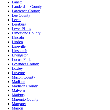
Lanett
Lauderdale County
Lawrence County
Lee County
Leeds
Leesburg
Level Plains
Limestone County
Lincoln
Linden
Lineville
Lipscomb
Livingston
Locust Fork
Lowndes County
Loxley
Luverne
Macon County
Madison
Madison County
Malvern
Marbury
Marengo County
Margaret
Marion