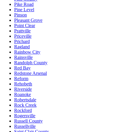
Pike Road
Pine Level
Pinson
Pleasant Grove
Point Clear
Prattville
Priceville
Prichard
Ragland
Rainbow City
Rainsville
Randolph County
Red Bay
Redstone Arsenal
Reform
Rehobeth
Riverside
Roanoke
Robertsdale
Rock Creek
Rockford
Rogersville
Russell County
Russellville
Saint Clair County