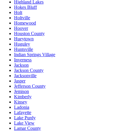
Highland Lakes
Hokes Bluff
Holt
Holtville
Homewood
Hoover
Houston County
Hueytown
Huguley
Huntsville
Indian Springs Village
Inverness
Jackson
Jackson County
Jacksonville
Jasper
Jefferson County
Jemison
Kimberly
Kinsey
Ladonia
Lafayette
Lake Purdy
Lake View
Lamar County