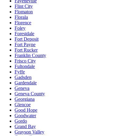
Fayetteville
Flint City
Flomaton
Florala
Florence
Foley
Forestdale
Fort Deposit
Fort Payne
Fort Rucker
Franklin County
Frisco City
Fultondale
Fyffe
Gadsden
Gardendale
Geneva
Geneva County
Georgiana
Glencoe
Good Hope
Goodwater
Gordo
Grand Bay
Grayson Valley