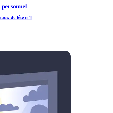
 personnel
 maux de tête n°1