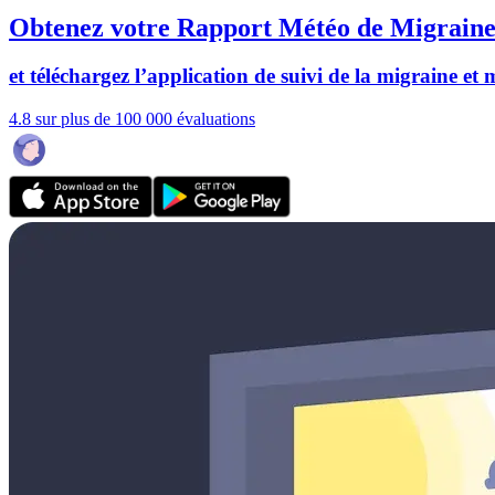
Obtenez votre Rapport Météo de Migraine
et téléchargez l’application de suivi de la migraine et
4.8 sur plus de 100 000 évaluations