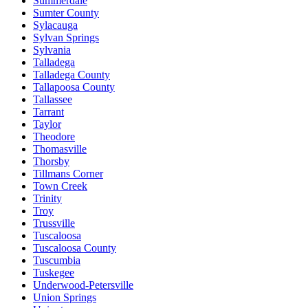
Summerdale
Sumter County
Sylacauga
Sylvan Springs
Sylvania
Talladega
Talladega County
Tallapoosa County
Tallassee
Tarrant
Taylor
Theodore
Thomasville
Thorsby
Tillmans Corner
Town Creek
Trinity
Troy
Trussville
Tuscaloosa
Tuscaloosa County
Tuscumbia
Tuskegee
Underwood-Petersville
Union Springs