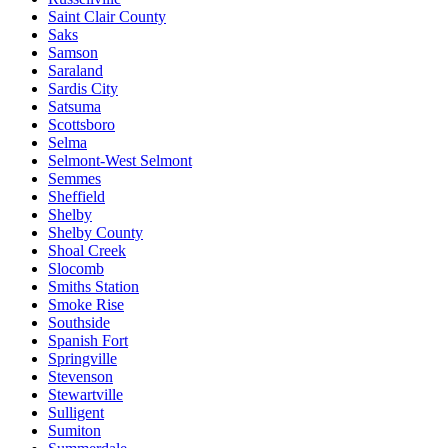
Saint Clair County
Saks
Samson
Saraland
Sardis City
Satsuma
Scottsboro
Selma
Selmont-West Selmont
Semmes
Sheffield
Shelby
Shelby County
Shoal Creek
Slocomb
Smiths Station
Smoke Rise
Southside
Spanish Fort
Springville
Stevenson
Stewartville
Sulligent
Sumiton