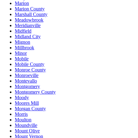
Marion
Marion County
Marshall County
Meadowbrook
Meridianville
Midfield
Midland City
Mignon
Millbrook
Minor
Mobile
Mobile County
Monroe County
Monroeville
Montevallo
Montgomery
Montgomery County
Moody
Moores Mill
Morgan County
Morris
Moulton
Moundville
Mount Olive
Mount Vernon