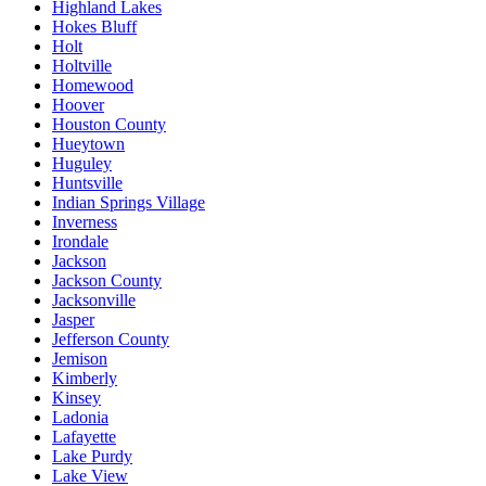
Highland Lakes
Hokes Bluff
Holt
Holtville
Homewood
Hoover
Houston County
Hueytown
Huguley
Huntsville
Indian Springs Village
Inverness
Irondale
Jackson
Jackson County
Jacksonville
Jasper
Jefferson County
Jemison
Kimberly
Kinsey
Ladonia
Lafayette
Lake Purdy
Lake View