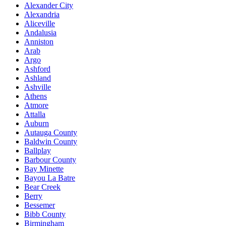
Alexander City
Alexandria
Aliceville
Andalusia
Anniston
Arab
Argo
Ashford
Ashland
Ashville
Athens
Atmore
Attalla
Auburn
Autauga County
Baldwin County
Ballplay
Barbour County
Bay Minette
Bayou La Batre
Bear Creek
Berry
Bessemer
Bibb County
Birmingham