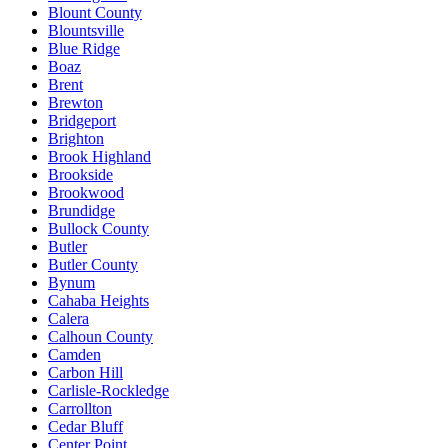
Blount County
Blountsville
Blue Ridge
Boaz
Brent
Brewton
Bridgeport
Brighton
Brook Highland
Brookside
Brookwood
Brundidge
Bullock County
Butler
Butler County
Bynum
Cahaba Heights
Calera
Calhoun County
Camden
Carbon Hill
Carlisle-Rockledge
Carrollton
Cedar Bluff
Center Point