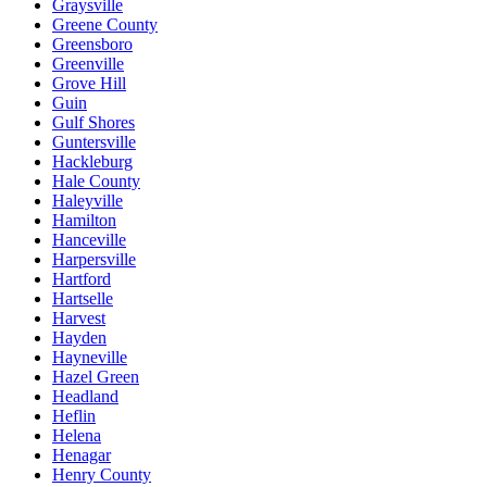
Graysville
Greene County
Greensboro
Greenville
Grove Hill
Guin
Gulf Shores
Guntersville
Hackleburg
Hale County
Haleyville
Hamilton
Hanceville
Harpersville
Hartford
Hartselle
Harvest
Hayden
Hayneville
Hazel Green
Headland
Heflin
Helena
Henagar
Henry County