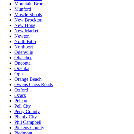
Mountain Brook
Munford
Muscle Shoals
New Brockton
New Hope
New Market
Newton
North Bibb
Northport
Odenville
Ohatchee
Oneonta
Opelika
Opp
Orange Beach
Owens Cross Roads
Oxford
Ozark
Pelham
Pell City
Perry County
Phenix City
Phil Campbell
Pickens County
Piedmont