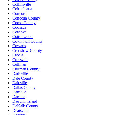
Collinsville
Columbiana
Concord
Conecuh County
Coosa County
Coosada
Cordova
Cottonwood
Covington County
Cowarts
Crenshaw County
Creola
Crossville
Cullman
Cullman County
Dadeville
Dale County
Daleville
Dallas County
Danville
Daphne
Dauphin Island
DeKalb County
Deatsville