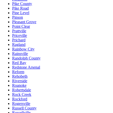
Pike County
Pike Road
Pine Level
Pinson
Pleasant Grove
Point Clear
Prattville
Priceville
Prichard
Ragland
Rainbow City
Rainsville
Randolph County
Red Bay
Redstone Arsenal
Reform
Rehobeth
Riverside
Roanoke
Robertsdale
Rock Creek
Rockford
Rogersville
Russell County
Russellville