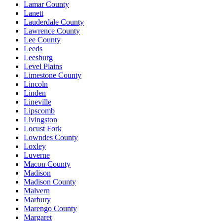
Lamar County
Lanett
Lauderdale County
Lawrence County
Lee County
Leeds
Leesburg
Level Plains
Limestone County
Lincoln
Linden
Lineville
Lipscomb
Livingston
Locust Fork
Lowndes County
Loxley
Luverne
Macon County
Madison
Madison County
Malvern
Marbury
Marengo County
Margaret