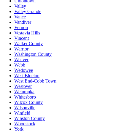
Uniontown
Valley
Valley Grande
Vance
Vandiver
Vernon
Vestavia Hills
Vincent
Walker County
Warrior
Washington County
Weaver
Webb
Wedowee
West Blocton
West End-Cobb Town
Westover
Wetumpka
Whitesboro
Wilcox County
Wilsonville
Winfield
Winston County
Woodstock
York