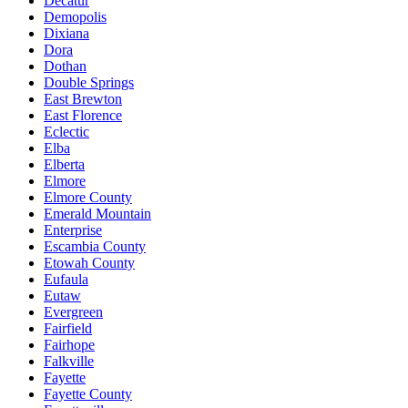
Decatur
Demopolis
Dixiana
Dora
Dothan
Double Springs
East Brewton
East Florence
Eclectic
Elba
Elberta
Elmore
Elmore County
Emerald Mountain
Enterprise
Escambia County
Etowah County
Eufaula
Eutaw
Evergreen
Fairfield
Fairhope
Falkville
Fayette
Fayette County