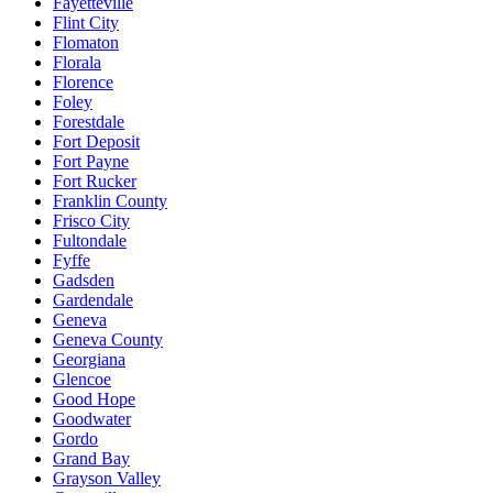
Fayetteville
Flint City
Flomaton
Florala
Florence
Foley
Forestdale
Fort Deposit
Fort Payne
Fort Rucker
Franklin County
Frisco City
Fultondale
Fyffe
Gadsden
Gardendale
Geneva
Geneva County
Georgiana
Glencoe
Good Hope
Goodwater
Gordo
Grand Bay
Grayson Valley