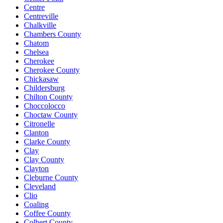
Centre
Centreville
Chalkville
Chambers County
Chatom
Chelsea
Cherokee
Cherokee County
Chickasaw
Childersburg
Chilton County
Choccolocco
Choctaw County
Citronelle
Clanton
Clarke County
Clay
Clay County
Clayton
Cleburne County
Cleveland
Clio
Coaling
Coffee County
Colbert County