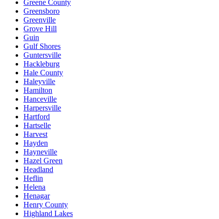
Greene County
Greensboro
Greenville
Grove Hill
Guin
Gulf Shores
Guntersville
Hackleburg
Hale County
Haleyville
Hamilton
Hanceville
Harpersville
Hartford
Hartselle
Harvest
Hayden
Hayneville
Hazel Green
Headland
Heflin
Helena
Henagar
Henry County
Highland Lakes