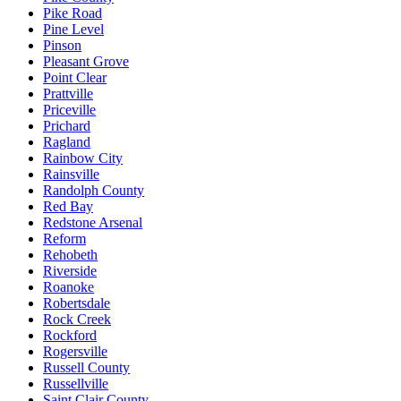
Pike Road
Pine Level
Pinson
Pleasant Grove
Point Clear
Prattville
Priceville
Prichard
Ragland
Rainbow City
Rainsville
Randolph County
Red Bay
Redstone Arsenal
Reform
Rehobeth
Riverside
Roanoke
Robertsdale
Rock Creek
Rockford
Rogersville
Russell County
Russellville
Saint Clair County