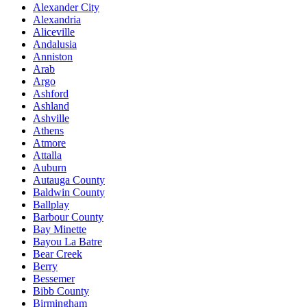
Alexander City
Alexandria
Aliceville
Andalusia
Anniston
Arab
Argo
Ashford
Ashland
Ashville
Athens
Atmore
Attalla
Auburn
Autauga County
Baldwin County
Ballplay
Barbour County
Bay Minette
Bayou La Batre
Bear Creek
Berry
Bessemer
Bibb County
Birmingham