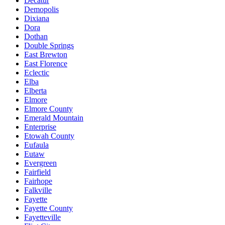
Decatur
Demopolis
Dixiana
Dora
Dothan
Double Springs
East Brewton
East Florence
Eclectic
Elba
Elberta
Elmore
Elmore County
Emerald Mountain
Enterprise
Etowah County
Eufaula
Eutaw
Evergreen
Fairfield
Fairhope
Falkville
Fayette
Fayette County
Fayetteville