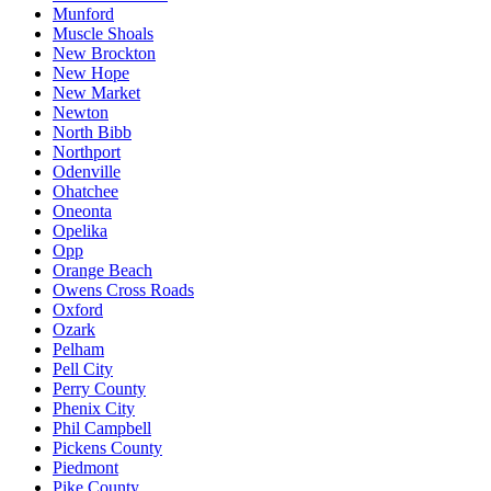
Munford
Muscle Shoals
New Brockton
New Hope
New Market
Newton
North Bibb
Northport
Odenville
Ohatchee
Oneonta
Opelika
Opp
Orange Beach
Owens Cross Roads
Oxford
Ozark
Pelham
Pell City
Perry County
Phenix City
Phil Campbell
Pickens County
Piedmont
Pike County