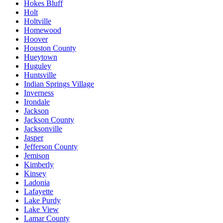
Hokes Bluff
Holt
Holtville
Homewood
Hoover
Houston County
Hueytown
Huguley
Huntsville
Indian Springs Village
Inverness
Irondale
Jackson
Jackson County
Jacksonville
Jasper
Jefferson County
Jemison
Kimberly
Kinsey
Ladonia
Lafayette
Lake Purdy
Lake View
Lamar County