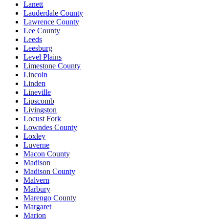
Lanett
Lauderdale County
Lawrence County
Lee County
Leeds
Leesburg
Level Plains
Limestone County
Lincoln
Linden
Lineville
Lipscomb
Livingston
Locust Fork
Lowndes County
Loxley
Luverne
Macon County
Madison
Madison County
Malvern
Marbury
Marengo County
Margaret
Marion