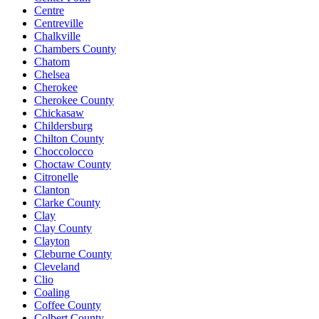
Centre
Centreville
Chalkville
Chambers County
Chatom
Chelsea
Cherokee
Cherokee County
Chickasaw
Childersburg
Chilton County
Choccolocco
Choctaw County
Citronelle
Clanton
Clarke County
Clay
Clay County
Clayton
Cleburne County
Cleveland
Clio
Coaling
Coffee County
Colbert County