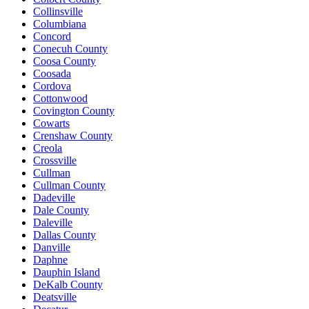
Collinsville
Columbiana
Concord
Conecuh County
Coosa County
Coosada
Cordova
Cottonwood
Covington County
Cowarts
Crenshaw County
Creola
Crossville
Cullman
Cullman County
Dadeville
Dale County
Daleville
Dallas County
Danville
Daphne
Dauphin Island
DeKalb County
Deatsville