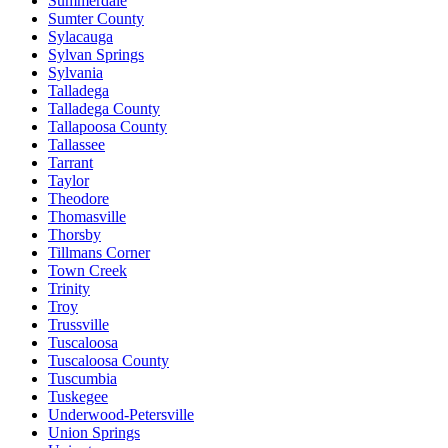
Summerdale
Sumter County
Sylacauga
Sylvan Springs
Sylvania
Talladega
Talladega County
Tallapoosa County
Tallassee
Tarrant
Taylor
Theodore
Thomasville
Thorsby
Tillmans Corner
Town Creek
Trinity
Troy
Trussville
Tuscaloosa
Tuscaloosa County
Tuscumbia
Tuskegee
Underwood-Petersville
Union Springs