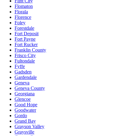
Flint City
Flomaton
Florala
Florence
Foley
Forestdale
Fort Deposit
Fort Payne
Fort Rucker
Franklin County
Frisco City
Fultondale
Fyffe
Gadsden
Gardendale
Geneva
Geneva County
Georgiana
Glencoe
Good Hope
Goodwater
Gordo
Grand Bay
Grayson Valley
Graysville