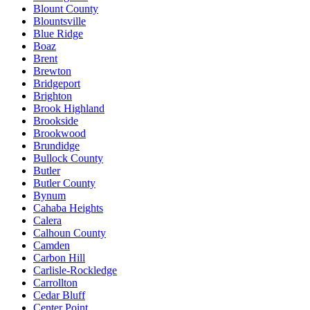
Blount County
Blountsville
Blue Ridge
Boaz
Brent
Brewton
Bridgeport
Brighton
Brook Highland
Brookside
Brookwood
Brundidge
Bullock County
Butler
Butler County
Bynum
Cahaba Heights
Calera
Calhoun County
Camden
Carbon Hill
Carlisle-Rockledge
Carrollton
Cedar Bluff
Center Point