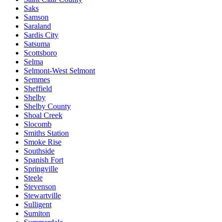
Saks
Samson
Saraland
Sardis City
Satsuma
Scottsboro
Selma
Selmont-West Selmont
Semmes
Sheffield
Shelby
Shelby County
Shoal Creek
Slocomb
Smiths Station
Smoke Rise
Southside
Spanish Fort
Springville
Steele
Stevenson
Stewartville
Sulligent
Sumiton