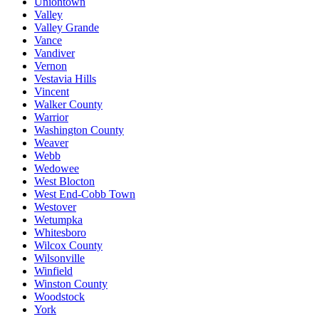
Uniontown
Valley
Valley Grande
Vance
Vandiver
Vernon
Vestavia Hills
Vincent
Walker County
Warrior
Washington County
Weaver
Webb
Wedowee
West Blocton
West End-Cobb Town
Westover
Wetumpka
Whitesboro
Wilcox County
Wilsonville
Winfield
Winston County
Woodstock
York