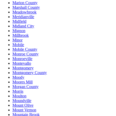
Marion County
Marshall County
Meadowbrook
Meridianville
Midfield
Midland City
Mignon
Millbrook
Minor
Mobile
Mobile County
Monroe County
Monroeville
Montevallo
Montgomery
Montgomery County
Moody
Moores Mill
Morgan County
Morris
Moulton
Moundville
Mount Olive
Mount Vernon
Mountain Brook