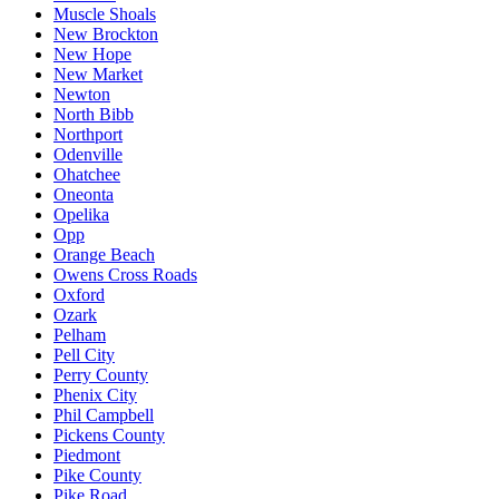
Muscle Shoals
New Brockton
New Hope
New Market
Newton
North Bibb
Northport
Odenville
Ohatchee
Oneonta
Opelika
Opp
Orange Beach
Owens Cross Roads
Oxford
Ozark
Pelham
Pell City
Perry County
Phenix City
Phil Campbell
Pickens County
Piedmont
Pike County
Pike Road