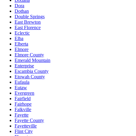
Dixiana
Dora
Dothan
Double Springs
East Brewton
East Florence
Eclectic
Elba
Elberta
Elmore
Elmore County
Emerald Mountain
Enterprise
Escambia County
Etowah County
Eufaula
Eutaw
Evergreen
Fairfield
Fairhope
Falkville
Fayette
Fayette County
Fayetteville
Flint City