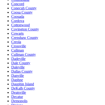
Concord
Conecuh County
Coosa County
Coosada
Cordova
Cottonwood
Covington County
Cowarts
Crenshaw County
Creola
Crossville
Cullman
Cullman County
Dadeville
Dale County
Daleville
Dallas County
Danville
Daphne
Dauphin Island
DeKalb County
Deatsville
Decatur
Demopolis