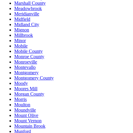
Marshall County
Meadowbrook
Meridianville
Midfield
Midland City
Mignon
Millbrook
Minor
Mobile
Mobile County
Monroe County
Monroeville
Montevallo
Montgomery
Montgomery County
Moody
Moores Mill
Morgan County
Morris
Moulton
Moundville
Mount Olive
Mount Vernon
Mountain Brook
Munford