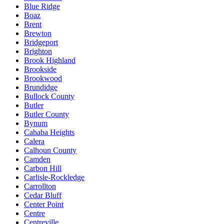
Blue Ridge
Boaz
Brent
Brewton
Bridgeport
Brighton
Brook Highland
Brookside
Brookwood
Brundidge
Bullock County
Butler
Butler County
Bynum
Cahaba Heights
Calera
Calhoun County
Camden
Carbon Hill
Carlisle-Rockledge
Carrollton
Cedar Bluff
Center Point
Centre
Centreville