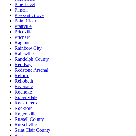
Pine Level
Pinson
Pleasant Grove
Point Clear
Prattville
Priceville
Prichard
Ragland
Rainbow City
Rainsville
Randolph County
Red Bay
Redstone Arsenal
Reform
Rehobeth
Riverside
Roanoke
Robertsdale
Rock Creek
Rockford
Rogersville
Russell County
Russellville
Saint Clair County
Saks