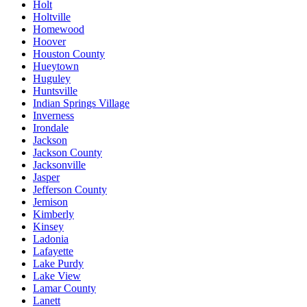
Holt
Holtville
Homewood
Hoover
Houston County
Hueytown
Huguley
Huntsville
Indian Springs Village
Inverness
Irondale
Jackson
Jackson County
Jacksonville
Jasper
Jefferson County
Jemison
Kimberly
Kinsey
Ladonia
Lafayette
Lake Purdy
Lake View
Lamar County
Lanett