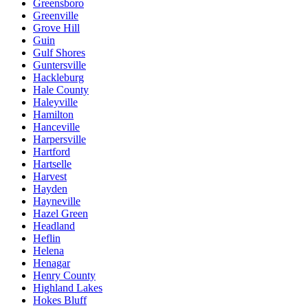
Greensboro
Greenville
Grove Hill
Guin
Gulf Shores
Guntersville
Hackleburg
Hale County
Haleyville
Hamilton
Hanceville
Harpersville
Hartford
Hartselle
Harvest
Hayden
Hayneville
Hazel Green
Headland
Heflin
Helena
Henagar
Henry County
Highland Lakes
Hokes Bluff