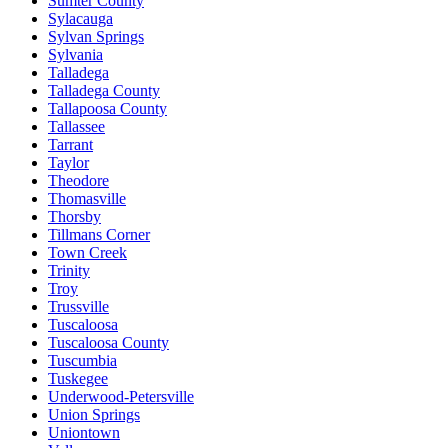
Sumter County
Sylacauga
Sylvan Springs
Sylvania
Talladega
Talladega County
Tallapoosa County
Tallassee
Tarrant
Taylor
Theodore
Thomasville
Thorsby
Tillmans Corner
Town Creek
Trinity
Troy
Trussville
Tuscaloosa
Tuscaloosa County
Tuscumbia
Tuskegee
Underwood-Petersville
Union Springs
Uniontown