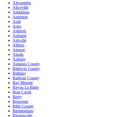
Alexandria
Aliceville
Andalusia
Anniston
Arab
Argo
Ashford
Ashland
Ashville
Athens
Atmore
Attalla
Auburn
Autauga County
Baldwin County
Ballplay
Barbour County
Bay Minette
Bayou La Batre
Bear Creek
Berry
Bessemer
Bibb County
Birmingham
Blountsville