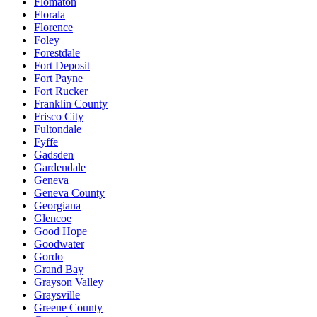
Flomaton
Florala
Florence
Foley
Forestdale
Fort Deposit
Fort Payne
Fort Rucker
Franklin County
Frisco City
Fultondale
Fyffe
Gadsden
Gardendale
Geneva
Geneva County
Georgiana
Glencoe
Good Hope
Goodwater
Gordo
Grand Bay
Grayson Valley
Graysville
Greene County