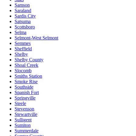
Samson
Saraland
Sardis City
Satsuma
Scottsboro
Selma
Selmont-West Selmont
Semmes
Sheffield
Shelby
Shelby County
Shoal Creek
Slocomb
Smiths Station
Smoke Rise
Southside
Spanish Fort
Springville
Steele
Stevenson
Stewartville
Sulligent
Sumiton
Summerdale