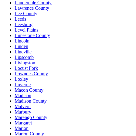
Lauderdale County
Lawrence County
Lee County
Leeds
Leesburg
Level Plains
Limestone County
Lincoln
Linden
Lineville
Lipscomb
Livingston
Locust Fork
Lowndes County
Loxley
Luverne
Macon County
Madison
Madison County
Malvern
Marbury
Marengo County
Margaret
Marion
Marion County