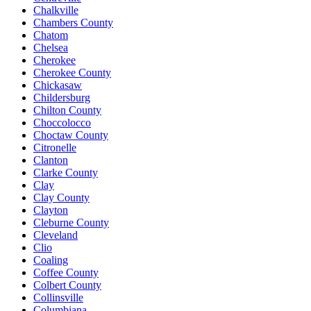
Chalkville
Chambers County
Chatom
Chelsea
Cherokee
Cherokee County
Chickasaw
Childersburg
Chilton County
Choccolocco
Choctaw County
Citronelle
Clanton
Clarke County
Clay
Clay County
Clayton
Cleburne County
Cleveland
Clio
Coaling
Coffee County
Colbert County
Collinsville
Columbiana