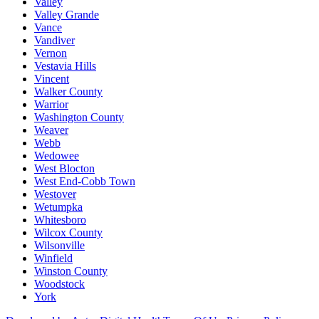
Valley
Valley Grande
Vance
Vandiver
Vernon
Vestavia Hills
Vincent
Walker County
Warrior
Washington County
Weaver
Webb
Wedowee
West Blocton
West End-Cobb Town
Westover
Wetumpka
Whitesboro
Wilcox County
Wilsonville
Winfield
Winston County
Woodstock
York