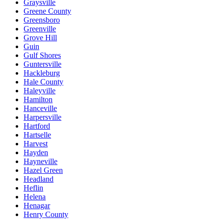
Graysville
Greene County
Greensboro
Greenville
Grove Hill
Guin
Gulf Shores
Guntersville
Hackleburg
Hale County
Haleyville
Hamilton
Hanceville
Harpersville
Hartford
Hartselle
Harvest
Hayden
Hayneville
Hazel Green
Headland
Heflin
Helena
Henagar
Henry County