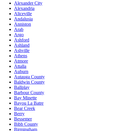
Alexander City
Alexandria
Aliceville
Andalusia
Anniston
Arab
Argo
Ashford
Ashland
Ashville
Athens
Atmore
Attalla
Auburn
Autauga County
Baldwin County
Ballplay
Barbour County
Bay Minette
Bayou La Batre
Bear Creek
Berry
Bessemer
Bibb County
Birmingham