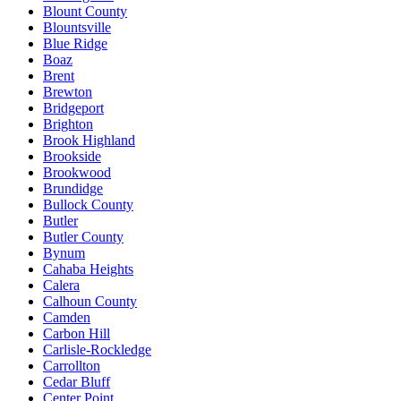
Blount County
Blountsville
Blue Ridge
Boaz
Brent
Brewton
Bridgeport
Brighton
Brook Highland
Brookside
Brookwood
Brundidge
Bullock County
Butler
Butler County
Bynum
Cahaba Heights
Calera
Calhoun County
Camden
Carbon Hill
Carlisle-Rockledge
Carrollton
Cedar Bluff
Center Point