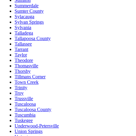
Sumiton
Summerdale
Sumter County
Sylacauga
Sylvan Springs
Sylvania
Talladega
Tallapoosa County
Tallassee
Tarrant
Taylor
Theodore
Thomasville
Thorsby
Tillmans Corner
Town Creek
Trinity
Troy
Trussville
Tuscaloosa
Tuscaloosa County
Tuscumbia
Tuskegee
Underwood-Petersville
Union Springs