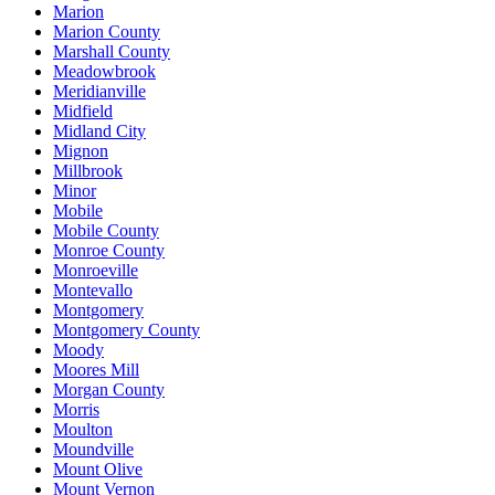
Marion
Marion County
Marshall County
Meadowbrook
Meridianville
Midfield
Midland City
Mignon
Millbrook
Minor
Mobile
Mobile County
Monroe County
Monroeville
Montevallo
Montgomery
Montgomery County
Moody
Moores Mill
Morgan County
Morris
Moulton
Moundville
Mount Olive
Mount Vernon