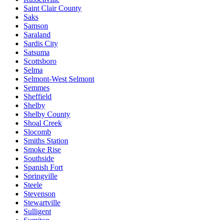
Saint Clair County
Saks
Samson
Saraland
Sardis City
Satsuma
Scottsboro
Selma
Selmont-West Selmont
Semmes
Sheffield
Shelby
Shelby County
Shoal Creek
Slocomb
Smiths Station
Smoke Rise
Southside
Spanish Fort
Springville
Steele
Stevenson
Stewartville
Sulligent