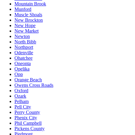
Mountain Brook
Munford
Muscle Shoals
New Brockton
New Hope
New Market
Newton
North Bibb
Northport
Odenville
Ohatchee
Oneonta
Opelika
Opp
Orange Beach
Owens Cross Roads
Oxford
Ozark
Pelham
Pell City
Perry County
Phenix City
Phil Campbell
Pickens County
Piedmont