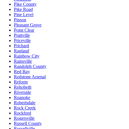
Pike County
Pike Road
Pine Level
Pinson
Pleasant Grove
Point Clear
Prattville
Priceville
Prichard
Ragland
Rainbow City
Rainsville
Randolph County
Red Bay
Redstone Arsenal
Reform
Rehobeth
Riverside
Roanoke
Robertsdale
Rock Creek
Rockford
Rogersville
Russell County
Russellville