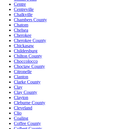
Centre
Centreville
Chalkville
Chambers County
Chatom
Chelsea
Cherokee
Cherokee County
Chickasaw
Childersburg
Chilton County
Choccolocco
Choctaw County
Citronelle
Clanton
Clarke County
Clay
Clay County
Clayton
Cleburne County
Cleveland
Clio
Coaling
Coffee County
Colbert County