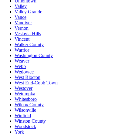
Uniontown
Valley
Valley Grande
Vance
Vandiver
Vernon
Vestavia Hills
Vincent
Walker County
Warrior
Washington County
Weaver
Webb
Wedowee
West Blocton
West End-Cobb Town
Westover
Wetumpka
Whitesboro
Wilcox County
Wilsonville
Winfield
Winston County
Woodstock
York