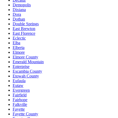
Decatur
Demopolis
Dixiana
Dora
Dothan
Double Springs
East Brewton
East Florence
Eclectic
Elba
Elberta
Elmore
Elmore County
Emerald Mountain
Enterprise
Escambia County
Etowah County
Eufaula
Eutaw
Evergreen
Fairfield
Fairhope
Falkville
Fayette
Fayette County