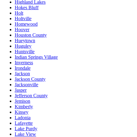
Highland Lakes
Hokes Bluff
Holt
Holtville
Homewood
Hoover
Houston County
Hueytown
Huguley
Huntsville
Indian Springs Village
Inverness
Irondale
Jackson
Jackson County
Jacksonville
Jasper
Jefferson County
Jemison
Kimberly
Kinsey
Ladonia
Lafayette
Lake Purdy
Lake View