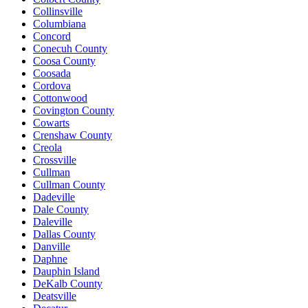
Collinsville
Columbiana
Concord
Conecuh County
Coosa County
Coosada
Cordova
Cottonwood
Covington County
Cowarts
Crenshaw County
Creola
Crossville
Cullman
Cullman County
Dadeville
Dale County
Daleville
Dallas County
Danville
Daphne
Dauphin Island
DeKalb County
Deatsville