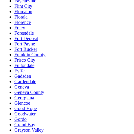
Fayetteville
Flint City
Flomaton
Florala
Florence
Foley
Forestdale
Fort Deposit
Fort Payne
Fort Rucker
Franklin County
Frisco City
Fultondale
Fyffe
Gadsden
Gardendale
Geneva
Geneva County
Georgiana
Glencoe
Good Hope
Goodwater
Gordo
Grand Bay
Grayson Valley