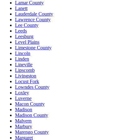
Lamar County
Lanett
Lauderdale County
Lawrence County
Lee County
Leeds
Leesburg
Level Plains
Limestone County
Lincoln
Linden
Lineville
Lipscomb
Livingston
Locust Fork
Lowndes County
Loxley
Luverne
Macon County
Madison
Madison County
Malvern
Marbury
Marengo County
Margaret