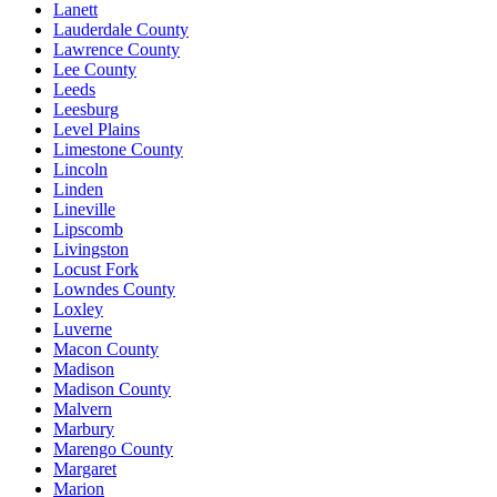
Lanett
Lauderdale County
Lawrence County
Lee County
Leeds
Leesburg
Level Plains
Limestone County
Lincoln
Linden
Lineville
Lipscomb
Livingston
Locust Fork
Lowndes County
Loxley
Luverne
Macon County
Madison
Madison County
Malvern
Marbury
Marengo County
Margaret
Marion