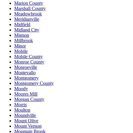
Marion County
Marshall County
Meadowbrook
Meridianville
Midfield
Midland City
Mignon
Millbrook
Minor
Mobile
Mobile County
Monroe County
Monroeville
Montevallo
Montgomery
Montgomery County
Moody
Moores Mill
Morgan County
Morris
Moulton
Moundville
Mount Olive
Mount Vernon
Mountain Brook