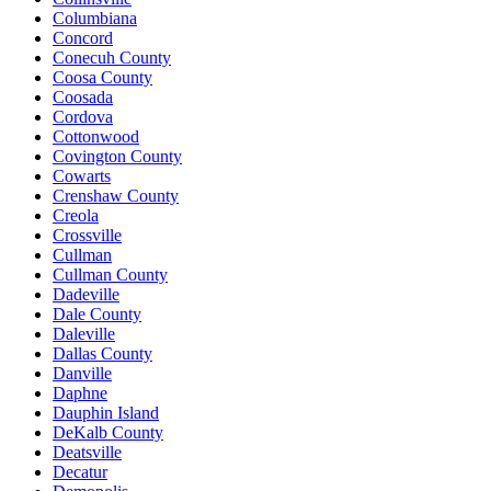
Columbiana
Concord
Conecuh County
Coosa County
Coosada
Cordova
Cottonwood
Covington County
Cowarts
Crenshaw County
Creola
Crossville
Cullman
Cullman County
Dadeville
Dale County
Daleville
Dallas County
Danville
Daphne
Dauphin Island
DeKalb County
Deatsville
Decatur