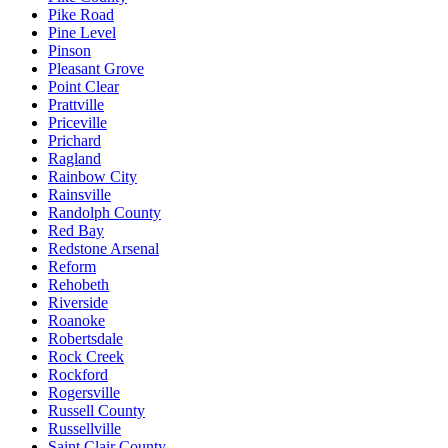
Pike Road
Pine Level
Pinson
Pleasant Grove
Point Clear
Prattville
Priceville
Prichard
Ragland
Rainbow City
Rainsville
Randolph County
Red Bay
Redstone Arsenal
Reform
Rehobeth
Riverside
Roanoke
Robertsdale
Rock Creek
Rockford
Rogersville
Russell County
Russellville
Saint Clair County