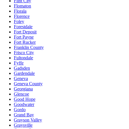
Flint City
Flomaton
Florala
Florence
Foley
Forestdale
Fort Deposit
Fort Payne
Fort Rucker
Franklin County
Frisco City
Fultondale
Fyffe
Gadsden
Gardendale
Geneva
Geneva County
Georgiana
Glencoe
Good Hope
Goodwater
Gordo
Grand Bay
Grayson Valley
Graysville