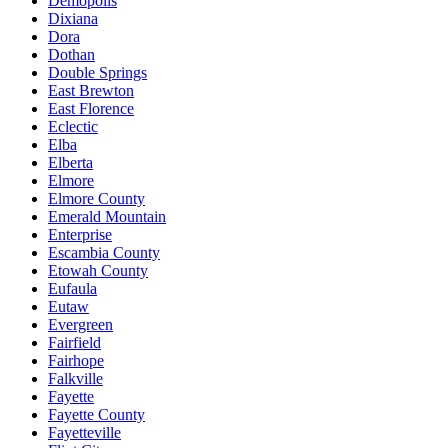
Demopolis
Dixiana
Dora
Dothan
Double Springs
East Brewton
East Florence
Eclectic
Elba
Elberta
Elmore
Elmore County
Emerald Mountain
Enterprise
Escambia County
Etowah County
Eufaula
Eutaw
Evergreen
Fairfield
Fairhope
Falkville
Fayette
Fayette County
Fayetteville