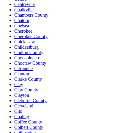
Centreville
Chalkville
Chambers County
Chatom
Chelsea
Cherokee
Cherokee County
Chickasaw
Childersburg
Chilton County
Choccolocco
Choctaw County
Citronelle
Clanton
Clarke County
Clay
Clay County
Clayton
Cleburne County
Cleveland
Clio
Coaling
Coffee County
Colbert County
Collinsville