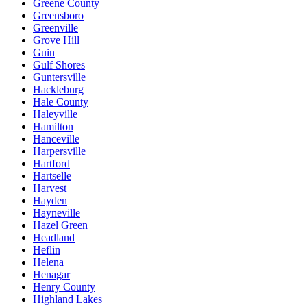
Greene County
Greensboro
Greenville
Grove Hill
Guin
Gulf Shores
Guntersville
Hackleburg
Hale County
Haleyville
Hamilton
Hanceville
Harpersville
Hartford
Hartselle
Harvest
Hayden
Hayneville
Hazel Green
Headland
Heflin
Helena
Henagar
Henry County
Highland Lakes