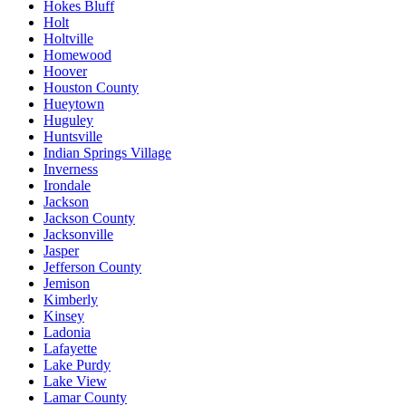
Hokes Bluff
Holt
Holtville
Homewood
Hoover
Houston County
Hueytown
Huguley
Huntsville
Indian Springs Village
Inverness
Irondale
Jackson
Jackson County
Jacksonville
Jasper
Jefferson County
Jemison
Kimberly
Kinsey
Ladonia
Lafayette
Lake Purdy
Lake View
Lamar County