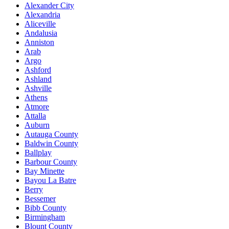
Alexander City
Alexandria
Aliceville
Andalusia
Anniston
Arab
Argo
Ashford
Ashland
Ashville
Athens
Atmore
Attalla
Auburn
Autauga County
Baldwin County
Ballplay
Barbour County
Bay Minette
Bayou La Batre
Berry
Bessemer
Bibb County
Birmingham
Blount County