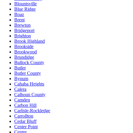
Blountsville
Blue Ridge
Boaz
Brent
Brewton
Bridgeport
Brighton
Brook Highland
Brookside
Brookwood
Brundidge
Bullock County
Butler
Butler County
Bynum
Cahaba Heights
Calera
Calhoun County
Camden
Carbon Hill
Carlisle-Rockledge
Carrollton
Cedar Bluff
Center Point
Centre