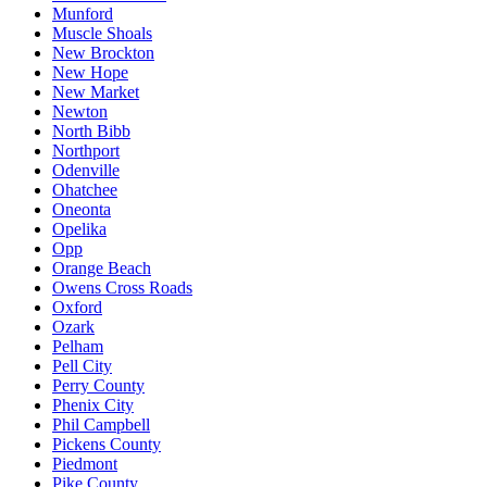
Munford
Muscle Shoals
New Brockton
New Hope
New Market
Newton
North Bibb
Northport
Odenville
Ohatchee
Oneonta
Opelika
Opp
Orange Beach
Owens Cross Roads
Oxford
Ozark
Pelham
Pell City
Perry County
Phenix City
Phil Campbell
Pickens County
Piedmont
Pike County