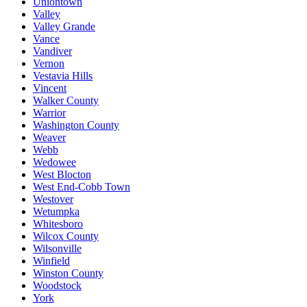
Uniontown
Valley
Valley Grande
Vance
Vandiver
Vernon
Vestavia Hills
Vincent
Walker County
Warrior
Washington County
Weaver
Webb
Wedowee
West Blocton
West End-Cobb Town
Westover
Wetumpka
Whitesboro
Wilcox County
Wilsonville
Winfield
Winston County
Woodstock
York