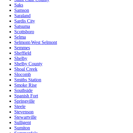
Saks
Samson
Saraland
Sardis City
Satsuma
Scottsboro
Selma
Selmont-West Selmont
Semmes
Sheffield
Shelby
Shelby County
Shoal Creek
Slocomb
Smiths Station
Smoke Rise
Southside
Spanish Fort
Springville
Steele
Stevenson
Stewartville
Sulligent
Sumiton