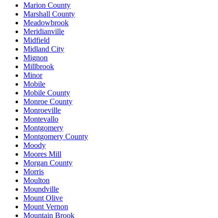
Marion County
Marshall County
Meadowbrook
Meridianville
Midfield
Midland City
Mignon
Millbrook
Minor
Mobile
Mobile County
Monroe County
Monroeville
Montevallo
Montgomery
Montgomery County
Moody
Moores Mill
Morgan County
Morris
Moulton
Moundville
Mount Olive
Mount Vernon
Mountain Brook