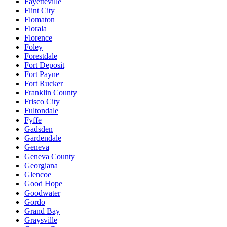
Fayetteville
Flint City
Flomaton
Florala
Florence
Foley
Forestdale
Fort Deposit
Fort Payne
Fort Rucker
Franklin County
Frisco City
Fultondale
Fyffe
Gadsden
Gardendale
Geneva
Geneva County
Georgiana
Glencoe
Good Hope
Goodwater
Gordo
Grand Bay
Graysville