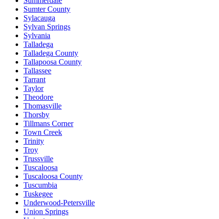
Summerdale
Sumter County
Sylacauga
Sylvan Springs
Sylvania
Talladega
Talladega County
Tallapoosa County
Tallassee
Tarrant
Taylor
Theodore
Thomasville
Thorsby
Tillmans Corner
Town Creek
Trinity
Troy
Trussville
Tuscaloosa
Tuscaloosa County
Tuscumbia
Tuskegee
Underwood-Petersville
Union Springs