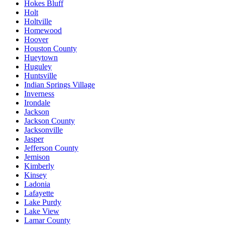
Hokes Bluff
Holt
Holtville
Homewood
Hoover
Houston County
Hueytown
Huguley
Huntsville
Indian Springs Village
Inverness
Irondale
Jackson
Jackson County
Jacksonville
Jasper
Jefferson County
Jemison
Kimberly
Kinsey
Ladonia
Lafayette
Lake Purdy
Lake View
Lamar County