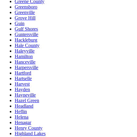
Greene County
Greensboro
Greenville
Grove Hill
Guin
Gulf Shores
Guntersville
Hackleburg
Hale County
Haleyville
Hamilton
Hanceville
Harpersville
Hartford
Hartselle
Harvest
Hayden
Hayneville
Hazel Green
Headland
Heflin
Helena
Henagar
Henry County
Highland Lakes