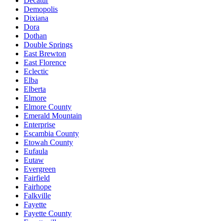
Decatur
Demopolis
Dixiana
Dora
Dothan
Double Springs
East Brewton
East Florence
Eclectic
Elba
Elberta
Elmore
Elmore County
Emerald Mountain
Enterprise
Escambia County
Etowah County
Eufaula
Eutaw
Evergreen
Fairfield
Fairhope
Falkville
Fayette
Fayette County