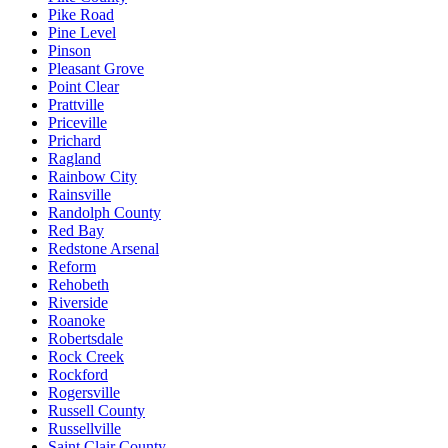
Pike Road
Pine Level
Pinson
Pleasant Grove
Point Clear
Prattville
Priceville
Prichard
Ragland
Rainbow City
Rainsville
Randolph County
Red Bay
Redstone Arsenal
Reform
Rehobeth
Riverside
Roanoke
Robertsdale
Rock Creek
Rockford
Rogersville
Russell County
Russellville
Saint Clair County