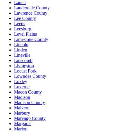
Lanett
Lauderdale County
Lawrence County
Lee County
Leeds
Leesburg
Level Plains
Limestone County
Lincoln
Linden
Lineville
Lipscomb
Livingston
Locust Fork
Lowndes County
Loxley
Luverne
Macon County
Madison
Madison County
Malvern
Marbury
Marengo County
Margaret
Marion