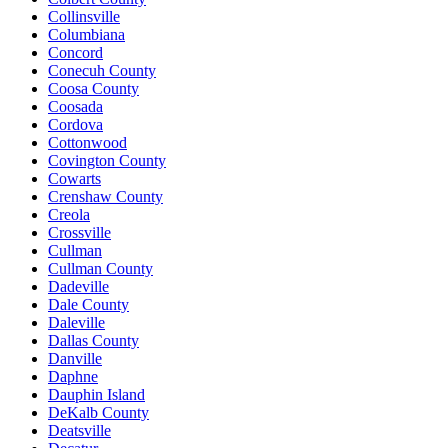
Collinsville
Columbiana
Concord
Conecuh County
Coosa County
Coosada
Cordova
Cottonwood
Covington County
Cowarts
Crenshaw County
Creola
Crossville
Cullman
Cullman County
Dadeville
Dale County
Daleville
Dallas County
Danville
Daphne
Dauphin Island
DeKalb County
Deatsville