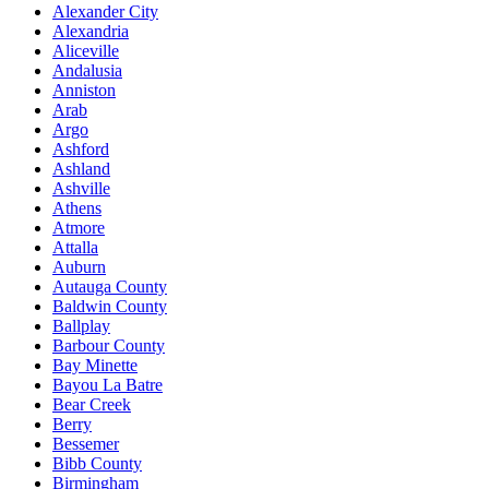
Alexander City
Alexandria
Aliceville
Andalusia
Anniston
Arab
Argo
Ashford
Ashland
Ashville
Athens
Atmore
Attalla
Auburn
Autauga County
Baldwin County
Ballplay
Barbour County
Bay Minette
Bayou La Batre
Bear Creek
Berry
Bessemer
Bibb County
Birmingham