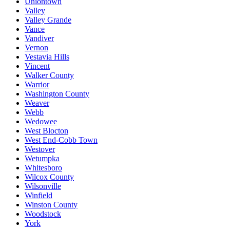
Uniontown
Valley
Valley Grande
Vance
Vandiver
Vernon
Vestavia Hills
Vincent
Walker County
Warrior
Washington County
Weaver
Webb
Wedowee
West Blocton
West End-Cobb Town
Westover
Wetumpka
Whitesboro
Wilcox County
Wilsonville
Winfield
Winston County
Woodstock
York