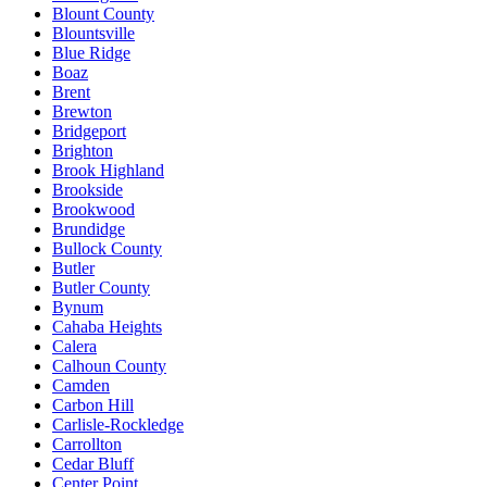
Blount County
Blountsville
Blue Ridge
Boaz
Brent
Brewton
Bridgeport
Brighton
Brook Highland
Brookside
Brookwood
Brundidge
Bullock County
Butler
Butler County
Bynum
Cahaba Heights
Calera
Calhoun County
Camden
Carbon Hill
Carlisle-Rockledge
Carrollton
Cedar Bluff
Center Point