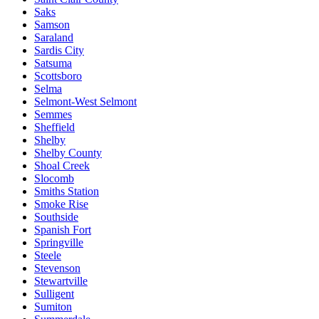
Saks
Samson
Saraland
Sardis City
Satsuma
Scottsboro
Selma
Selmont-West Selmont
Semmes
Sheffield
Shelby
Shelby County
Shoal Creek
Slocomb
Smiths Station
Smoke Rise
Southside
Spanish Fort
Springville
Steele
Stevenson
Stewartville
Sulligent
Sumiton