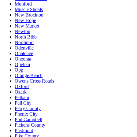
Munford
Muscle Shoals
New Brockton
New Hope
New Market
Newton
North Bibb
Northport
Odenville
Ohatchee
Oneonta
Opelika
Opp
Orange Beach
Owens Cross Roads
Oxford
Ozark
Pelham
Pell City
Perry County
Phenix City
Phil Campbell
Pickens County
Piedmont
Pike County