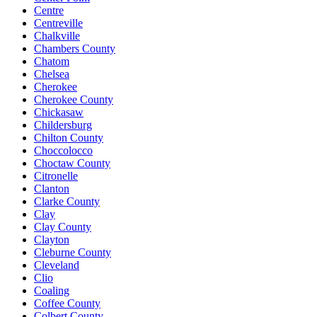
Centre
Centreville
Chalkville
Chambers County
Chatom
Chelsea
Cherokee
Cherokee County
Chickasaw
Childersburg
Chilton County
Choccolocco
Choctaw County
Citronelle
Clanton
Clarke County
Clay
Clay County
Clayton
Cleburne County
Cleveland
Clio
Coaling
Coffee County
Colbert County