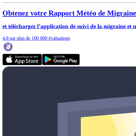
Obtenez votre Rapport Météo de Migraine
et téléchargez l’application de suivi de la migraine et
4.8 sur plus de 100 000 évaluations