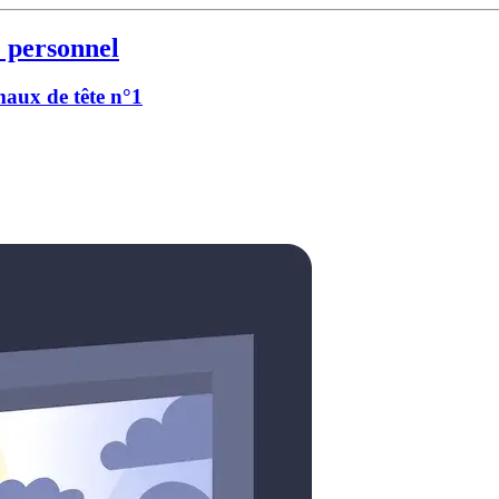
 personnel
 maux de tête n°1