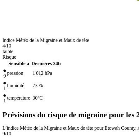
Indice Météo de la Migraine et Maux de tête
4
/10
faible
Risque
Sensible à
Dernières 24h
pression
1 012
hPa
9
humidité
73 %
1
température
30
°C
1
Prévisions du risque de migraine pour les 
L’indice Météo de la Migraine et Maux de tête pour Etowah County, Al
9/10.