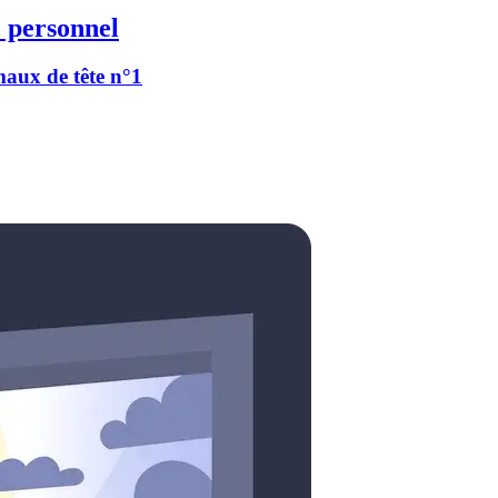
 personnel
 maux de tête n°1