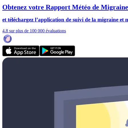
Obtenez votre Rapport Météo de Migraine
et téléchargez l’application de suivi de la migraine et
4.8 sur plus de 100 000 évaluations