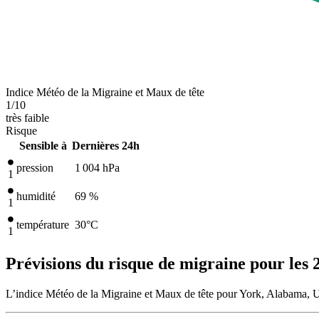
Indice Météo de la Migraine et Maux de tête
1
/10
très faible
Risque
Sensible à
Dernières 24h
pression
1 004
hPa
1
humidité
69 %
1
température
30
°C
1
Prévisions du risque de migraine pour les 
L’indice Météo de la Migraine et Maux de tête pour York, Alabama, Un