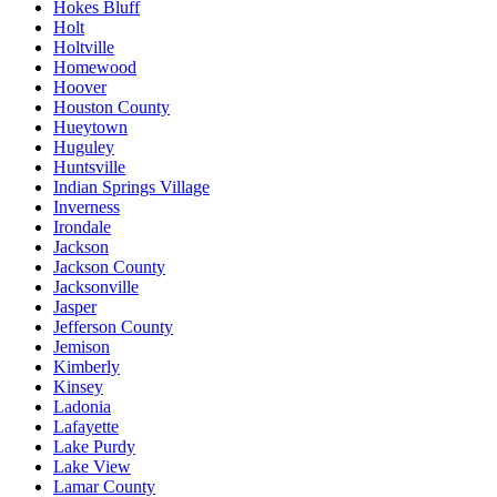
Hokes Bluff
Holt
Holtville
Homewood
Hoover
Houston County
Hueytown
Huguley
Huntsville
Indian Springs Village
Inverness
Irondale
Jackson
Jackson County
Jacksonville
Jasper
Jefferson County
Jemison
Kimberly
Kinsey
Ladonia
Lafayette
Lake Purdy
Lake View
Lamar County