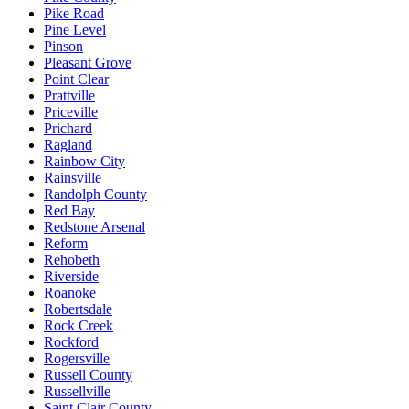
Pike Road
Pine Level
Pinson
Pleasant Grove
Point Clear
Prattville
Priceville
Prichard
Ragland
Rainbow City
Rainsville
Randolph County
Red Bay
Redstone Arsenal
Reform
Rehobeth
Riverside
Roanoke
Robertsdale
Rock Creek
Rockford
Rogersville
Russell County
Russellville
Saint Clair County