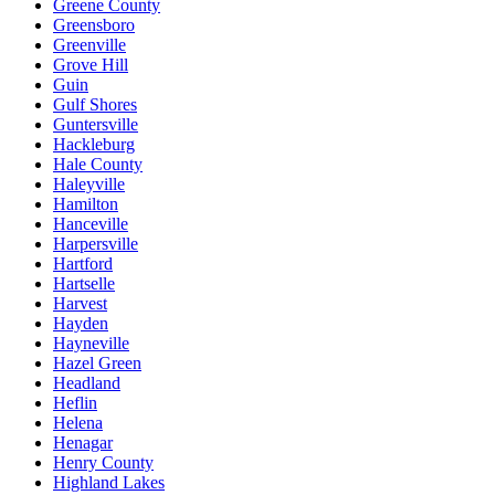
Greene County
Greensboro
Greenville
Grove Hill
Guin
Gulf Shores
Guntersville
Hackleburg
Hale County
Haleyville
Hamilton
Hanceville
Harpersville
Hartford
Hartselle
Harvest
Hayden
Hayneville
Hazel Green
Headland
Heflin
Helena
Henagar
Henry County
Highland Lakes