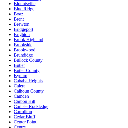
Blountsville
Blue Ridge
Boaz
Brent
Brewton
Bridgeport
Brighton
Brook Highland
Brookside
Brookwood
Brundidge
Bullock County
Butler
Butler County
Bynum
Cahaba Heights
Calera
Calhoun County
Camden
Carbon Hill
Carlisle-Rockledge
Carrollton
Cedar Bluff
Center Point
Centre