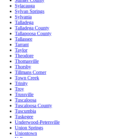
Sumter County
Sylacauga
Sylvan Springs
Sylvania
Talladega
Talladega County
Tallapoosa County
Tallassee
Tarrant
Taylor
Theodore
Thomasville
Thorsby
Tillmans Corner
Town Creek
Trinity
Troy
Trussville
Tuscaloosa
Tuscaloosa County
Tuscumbia
Tuskegee
Underwood-Petersville
Union Springs
Uniontown