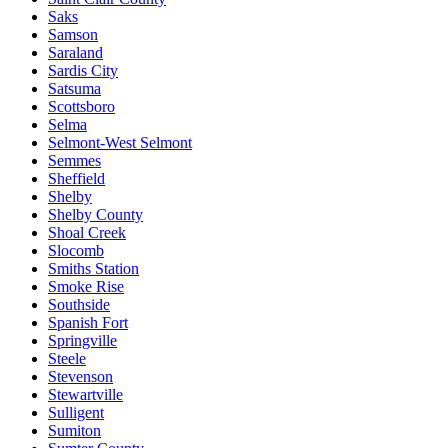
Saks
Samson
Saraland
Sardis City
Satsuma
Scottsboro
Selma
Selmont-West Selmont
Semmes
Sheffield
Shelby
Shelby County
Shoal Creek
Slocomb
Smiths Station
Smoke Rise
Southside
Spanish Fort
Springville
Steele
Stevenson
Stewartville
Sulligent
Sumiton