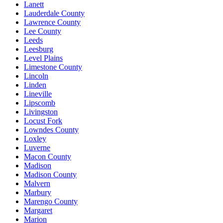
Lanett
Lauderdale County
Lawrence County
Lee County
Leeds
Leesburg
Level Plains
Limestone County
Lincoln
Linden
Lineville
Lipscomb
Livingston
Locust Fork
Lowndes County
Loxley
Luverne
Macon County
Madison
Madison County
Malvern
Marbury
Marengo County
Margaret
Marion