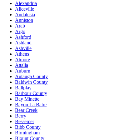
Alexandria
Aliceville
Andalusia
Anniston
Arab
Argo
Ashford
Ashland
Ashville
Athens
Atmore
Attalla
Auburn
Autauga County
Baldwin County
Ballplay
Barbour County
Bay Minette
Bayou La Batre
Bear Creek
Berry
Bessemer
Bibb County
Birmingham
Blount County