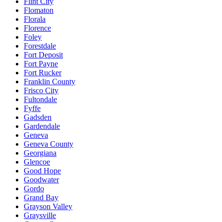
Flint City
Flomaton
Florala
Florence
Foley
Forestdale
Fort Deposit
Fort Payne
Fort Rucker
Franklin County
Frisco City
Fultondale
Fyffe
Gadsden
Gardendale
Geneva
Geneva County
Georgiana
Glencoe
Good Hope
Goodwater
Gordo
Grand Bay
Grayson Valley
Graysville