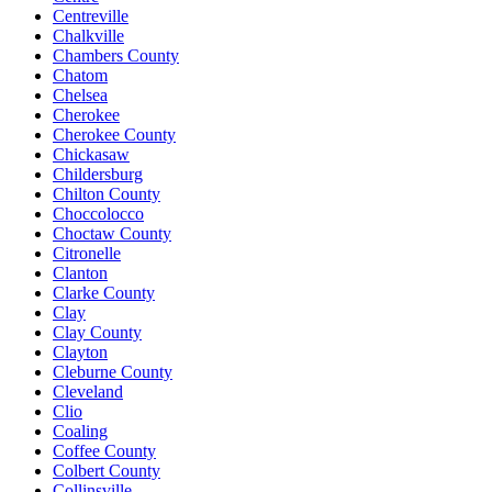
Centreville
Chalkville
Chambers County
Chatom
Chelsea
Cherokee
Cherokee County
Chickasaw
Childersburg
Chilton County
Choccolocco
Choctaw County
Citronelle
Clanton
Clarke County
Clay
Clay County
Clayton
Cleburne County
Cleveland
Clio
Coaling
Coffee County
Colbert County
Collinsville