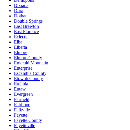
Demopolis
Dixiana
Dora
Dothan
Double Springs
East Brewton
East Florence
Eclectic
Elba
Elberta
Elmore
Elmore County
Emerald Mountain
Enterprise
Escambia County
Etowah County
Eufaula
Eutaw
Evergreen
Fairfield
Fairhope
Falkville
Fayette
Fayette County
Fayetteville