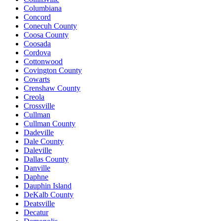
Columbiana
Concord
Conecuh County
Coosa County
Coosada
Cordova
Cottonwood
Covington County
Cowarts
Crenshaw County
Creola
Crossville
Cullman
Cullman County
Dadeville
Dale County
Daleville
Dallas County
Danville
Daphne
Dauphin Island
DeKalb County
Deatsville
Decatur