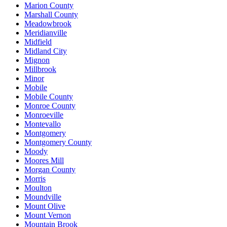
Marion County
Marshall County
Meadowbrook
Meridianville
Midfield
Midland City
Mignon
Millbrook
Minor
Mobile
Mobile County
Monroe County
Monroeville
Montevallo
Montgomery
Montgomery County
Moody
Moores Mill
Morgan County
Morris
Moulton
Moundville
Mount Olive
Mount Vernon
Mountain Brook