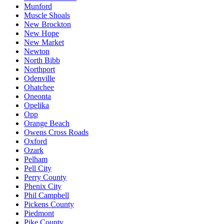
Munford
Muscle Shoals
New Brockton
New Hope
New Market
Newton
North Bibb
Northport
Odenville
Ohatchee
Oneonta
Opelika
Opp
Orange Beach
Owens Cross Roads
Oxford
Ozark
Pelham
Pell City
Perry County
Phenix City
Phil Campbell
Pickens County
Piedmont
Pike County