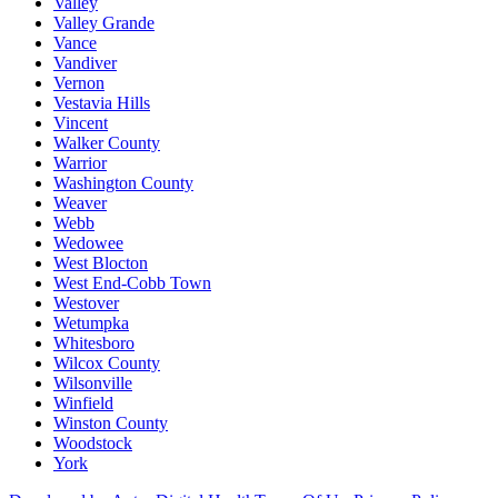
Valley
Valley Grande
Vance
Vandiver
Vernon
Vestavia Hills
Vincent
Walker County
Warrior
Washington County
Weaver
Webb
Wedowee
West Blocton
West End-Cobb Town
Westover
Wetumpka
Whitesboro
Wilcox County
Wilsonville
Winfield
Winston County
Woodstock
York