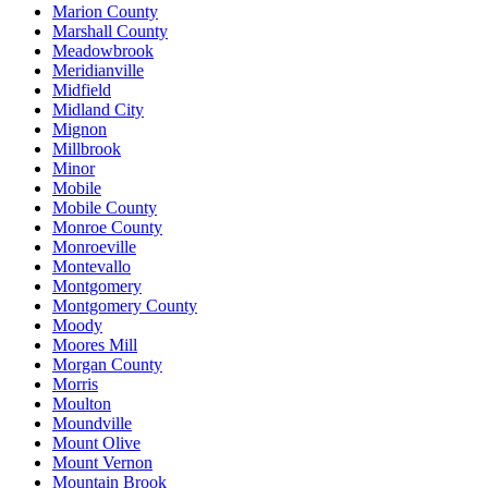
Marion County
Marshall County
Meadowbrook
Meridianville
Midfield
Midland City
Mignon
Millbrook
Minor
Mobile
Mobile County
Monroe County
Monroeville
Montevallo
Montgomery
Montgomery County
Moody
Moores Mill
Morgan County
Morris
Moulton
Moundville
Mount Olive
Mount Vernon
Mountain Brook