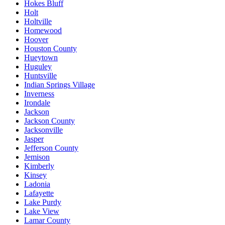
Hokes Bluff
Holt
Holtville
Homewood
Hoover
Houston County
Hueytown
Huguley
Huntsville
Indian Springs Village
Inverness
Irondale
Jackson
Jackson County
Jacksonville
Jasper
Jefferson County
Jemison
Kimberly
Kinsey
Ladonia
Lafayette
Lake Purdy
Lake View
Lamar County