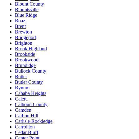
Blount County
Blountsville
Blue Ridge
Boaz
Brent
Brewton
Bridgeport
Brighton
Brook Highland
Brookside
Brookwood
Brundidge
Bullock County
Butler
Butler County
Bynum
Cahaba Heights
Calera
Calhoun County
Camden
Carbon Hill
Carlisle-Rockledge
Carrollton
Cedar Bluff
Center Point