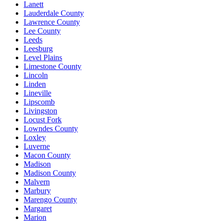
Lanett
Lauderdale County
Lawrence County
Lee County
Leeds
Leesburg
Level Plains
Limestone County
Lincoln
Linden
Lineville
Lipscomb
Livingston
Locust Fork
Lowndes County
Loxley
Luverne
Macon County
Madison
Madison County
Malvern
Marbury
Marengo County
Margaret
Marion