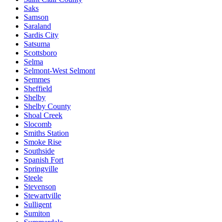
Saks
Samson
Saraland
Sardis City
Satsuma
Scottsboro
Selma
Selmont-West Selmont
Semmes
Sheffield
Shelby
Shelby County
Shoal Creek
Slocomb
Smiths Station
Smoke Rise
Southside
Spanish Fort
Springville
Steele
Stevenson
Stewartville
Sulligent
Sumiton