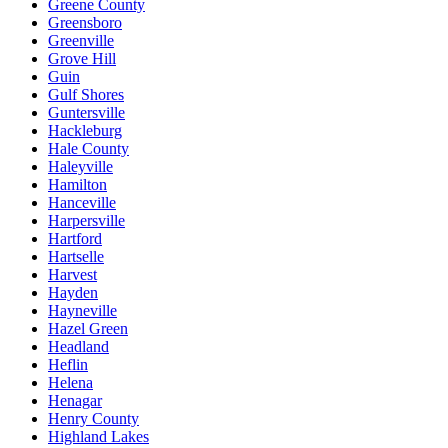
Greene County
Greensboro
Greenville
Grove Hill
Guin
Gulf Shores
Guntersville
Hackleburg
Hale County
Haleyville
Hamilton
Hanceville
Harpersville
Hartford
Hartselle
Harvest
Hayden
Hayneville
Hazel Green
Headland
Heflin
Helena
Henagar
Henry County
Highland Lakes