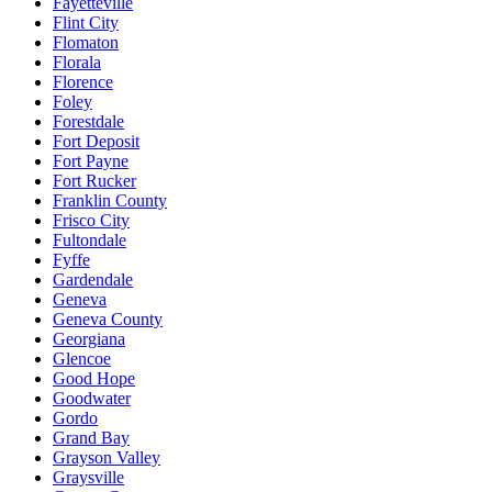
Fayetteville
Flint City
Flomaton
Florala
Florence
Foley
Forestdale
Fort Deposit
Fort Payne
Fort Rucker
Franklin County
Frisco City
Fultondale
Fyffe
Gardendale
Geneva
Geneva County
Georgiana
Glencoe
Good Hope
Goodwater
Gordo
Grand Bay
Grayson Valley
Graysville