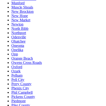
Munford
Muscle Shoals
New Brockton
New Hope
New Market
Newton
North Bibb
Northport
Odenville
Ohatchee
Oneonta
Opelika
Opp
Orange Beach
Owens Cross Roads
Oxford
Ozark
Pelham
Pell City
Perry County
Phenix City
Phil Campbell
Pickens County
Piedmont
Pike County