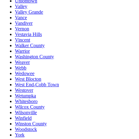
Uniontown
Valley
Valley Grande
Vance
Vandiver
Vernon
Vestavia Hills
Vincent
Walker County
Warrior
Washington County
Weaver
Webb
Wedowee
West Blocton
West End-Cobb Town
Westover
Wetumpka
Whitesboro
Wilcox County
Wilsonville
Winfield
Winston County
Woodstock
York