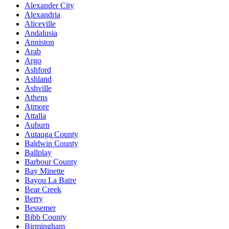
Alexander City
Alexandria
Aliceville
Andalusia
Anniston
Arab
Argo
Ashford
Ashland
Ashville
Athens
Atmore
Attalla
Auburn
Autauga County
Baldwin County
Ballplay
Barbour County
Bay Minette
Bayou La Batre
Bear Creek
Berry
Bessemer
Bibb County
Birmingham