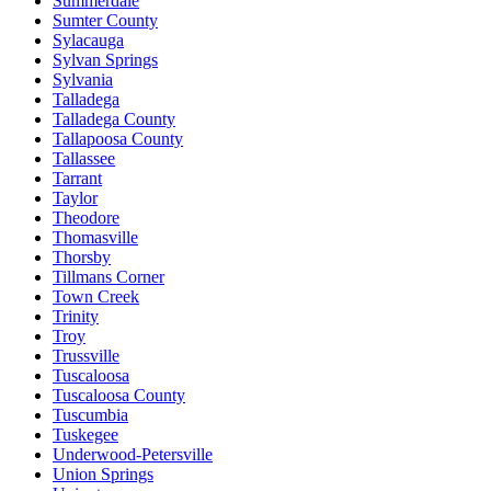
Summerdale
Sumter County
Sylacauga
Sylvan Springs
Sylvania
Talladega
Talladega County
Tallapoosa County
Tallassee
Tarrant
Taylor
Theodore
Thomasville
Thorsby
Tillmans Corner
Town Creek
Trinity
Troy
Trussville
Tuscaloosa
Tuscaloosa County
Tuscumbia
Tuskegee
Underwood-Petersville
Union Springs