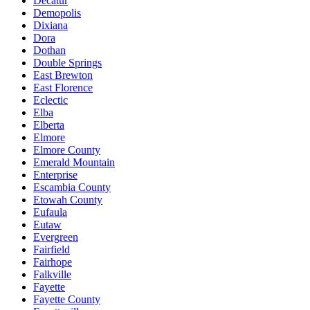
Decatur
Demopolis
Dixiana
Dora
Dothan
Double Springs
East Brewton
East Florence
Eclectic
Elba
Elberta
Elmore
Elmore County
Emerald Mountain
Enterprise
Escambia County
Etowah County
Eufaula
Eutaw
Evergreen
Fairfield
Fairhope
Falkville
Fayette
Fayette County