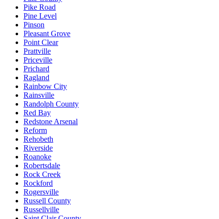
Pike Road
Pine Level
Pinson
Pleasant Grove
Point Clear
Prattville
Priceville
Prichard
Ragland
Rainbow City
Rainsville
Randolph County
Red Bay
Redstone Arsenal
Reform
Rehobeth
Riverside
Roanoke
Robertsdale
Rock Creek
Rockford
Rogersville
Russell County
Russellville
Saint Clair County