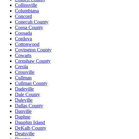
Collinsville
Columbiana
Concord
Conecuh County
Coosa County
Coosada
Cordova
Cottonwood
Covington County
Cowarts
Crenshaw County
Creola
Crossville
Cullman
Cullman County
Dadeville
Dale County
Daleville
Dallas County
Danville
Daphne
Dauphin Island
DeKalb County
Deatsville