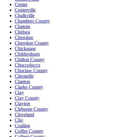
Centre
Centreville
Chalkville
Chambers County
Chatom
Chelsea
Cherokee
Cherokee County
Chickasaw
Childersburg
Chilton County
Choccolocco
Choctaw County
Citronelle
Clanton
Clarke County
Clay
Clay County
Clayton
Cleburne County
Cleveland
Clio
Coaling
Coffee County
Colbert County